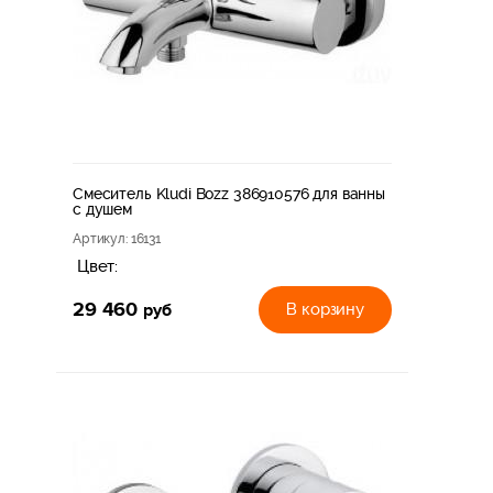
Смеситель Kludi Bozz 386910576 для ванны
с душем
Артикул
: 16131
Цвет:
29 460
руб
В корзину