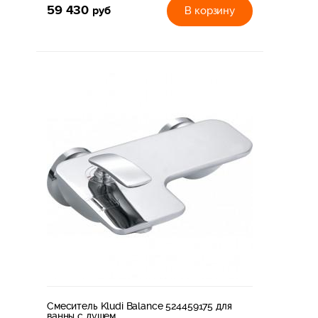
59 430
руб
В корзину
Смеситель Kludi Balance 524459175 для
ванны с душем