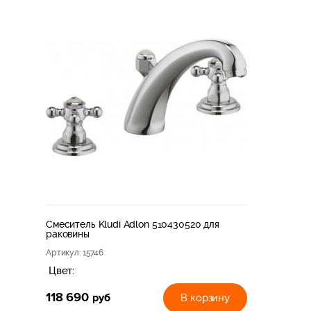
Смеситель Kludi Adlon 510430520 для
раковины
Артикул
: 15746
Цвет:
118 690
руб
В корзину