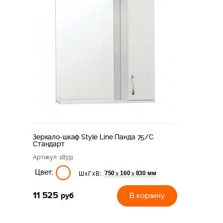
Зеркало-шкаф Style Line Панда 75/С
Стандарт
Артикул
: 18331
Цвет:
750
160
830 мм
х
х
ШхГхВ:
11 525
руб
В корзину