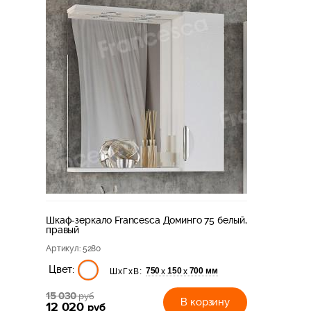
Шкаф-зеркало Francesca Доминго 75 белый,
правый
Артикул
: 5280
Цвет:
750
150
700 мм
х
х
ШхГхВ:
15 030
руб
В корзину
12 020
руб