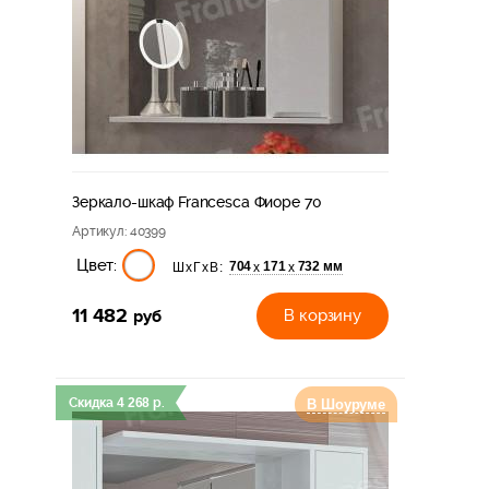
Зеркало-шкаф Francesca Фиоре 70
Артикул
: 40399
Цвет:
704
171
732 мм
х
х
ШхГхВ:
11 482
руб
В корзину
Скидка
4 268
р.
В Шоуруме