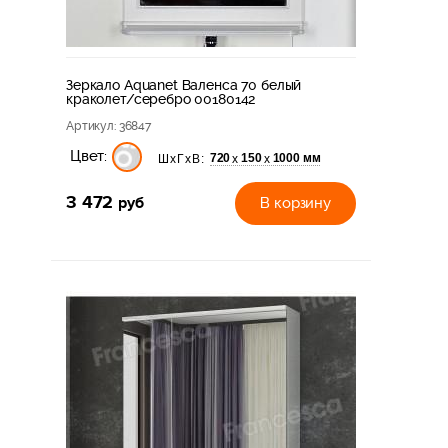
Зеркало Aquanet Валенса 70 белый
краколет/серебро 00180142
Артикул
: 36847
Цвет:
720
150
1000 мм
х
х
ШхГхВ:
3 472
руб
В корзину