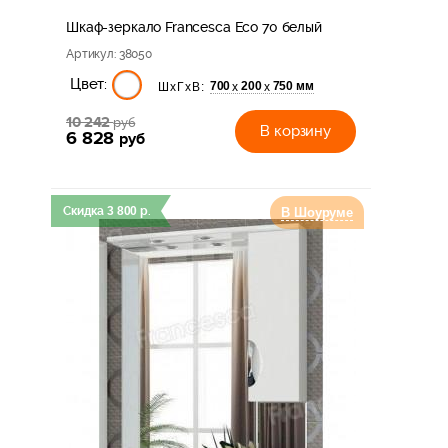
Шкаф-зеркало Francesca Eco 70 белый
Артикул
: 38050
Цвет:
700
200
750 мм
х
х
ШхГхВ:
10 242
руб
В корзину
6 828
руб
Скидка
3 800
р.
В Шоуруме