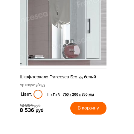
Шкаф-зеркало Francesca Eco 75 белый
Артикул
: 38053
Цвет:
750
200
750 мм
х
х
ШхГхВ:
12 804
руб
В корзину
8 536
руб