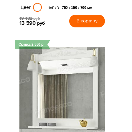
Цвет:
750
150
700 мм
х
х
ШхГхВ:
19 482
руб
В корзину
13 590
руб
Скидка
2 550
р.