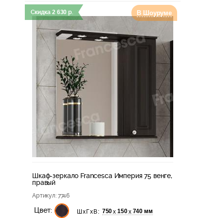
Скидка
2 630
р.
В Шоуруме
Шкаф-зеркало Francesca Империя 75 венге,
правый
Артикул
: 7746
Цвет:
750
150
740 мм
х
х
ШхГхВ: