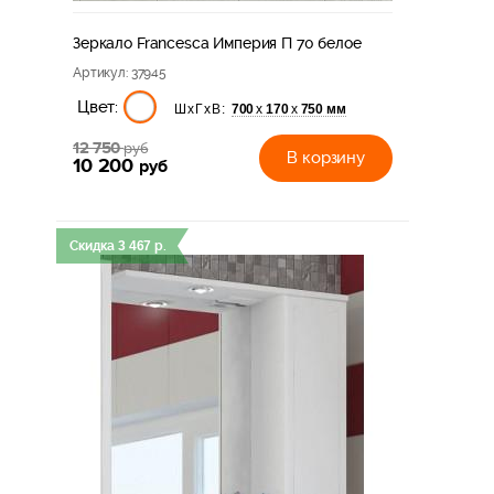
Зеркало Francesca Империя П 70 белое
Артикул
: 37945
Цвет:
700
170
750 мм
х
х
ШхГхВ:
12 750
руб
В корзину
10 200
руб
Скидка
3 467
р.