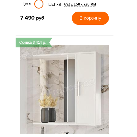
Цвет:
692
150
720 мм
х
х
ШхГхВ:
7 490
руб
В корзину
Скидка
3 414
р.