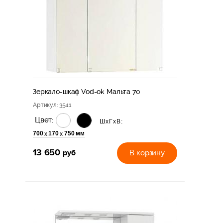
Зеркало-шкаф Vod-ok Мальта 70
Артикул
: 3541
Цвет:
ШхГхВ:
700
170
750 мм
х
х
13 650
руб
В корзину