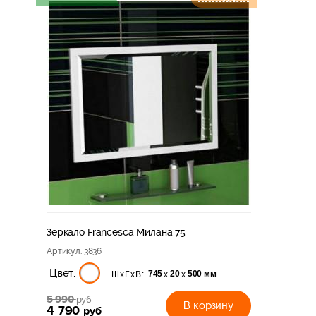
Зеркало Francesca Милана 75
Артикул
: 3836
Цвет:
745
20
500 мм
х
х
ШхГхВ:
5 990
руб
В корзину
4 790
руб