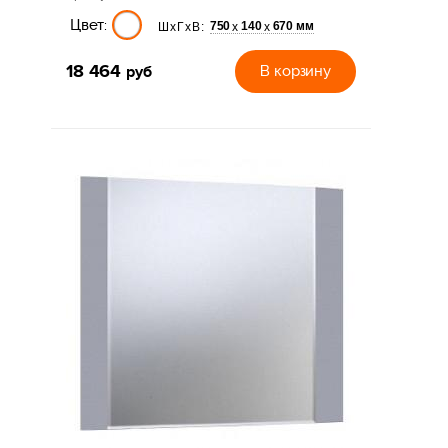
Цвет:
750
140
670 мм
х
х
ШхГхВ:
18 464
руб
В корзину