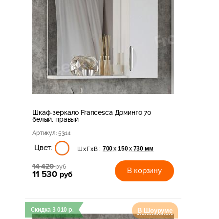
Шкаф-зеркало Francesca Доминго 70
белый, правый
Артикул
: 5344
Цвет:
700
150
730 мм
х
х
ШхГхВ:
14 420
руб
В корзину
11 530
руб
Скидка
3 010
р.
В Шоуруме