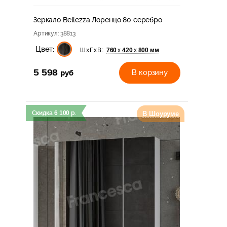
Зеркало Bellezza Лоренцо 80 серебро
Артикул
: 38813
Цвет:
760
420
800 мм
х
х
ШхГхВ:
5 598
руб
В корзину
Скидка
6 100
р.
В Шоуруме