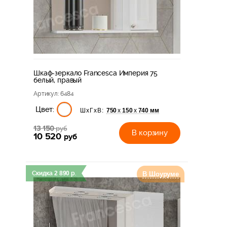
Шкаф-зеркало Francesca Империя 75
белый, правый
Артикул
: 6484
Цвет:
750
150
740 мм
х
х
ШхГхВ:
13 150
руб
В корзину
10 520
руб
Скидка
2 890
р.
В Шоуруме