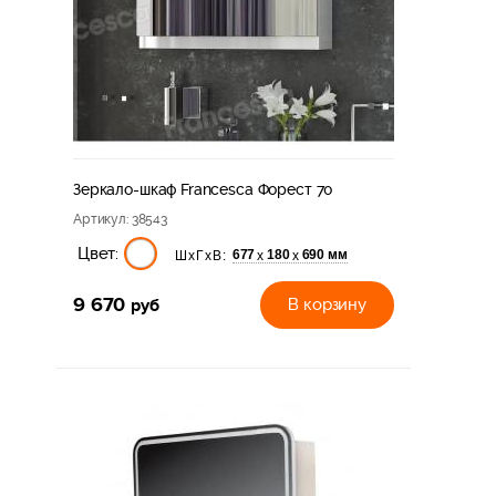
Зеркало-шкаф Francesca Форест 70
Артикул
: 38543
Цвет:
677
180
690 мм
х
х
ШхГхВ:
9 670
руб
В корзину