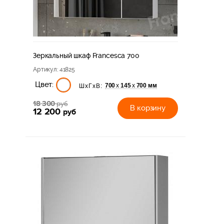
Зеркальный шкаф Francesca 700
Артикул
: 41825
Цвет:
700
145
700 мм
х
х
ШхГхВ:
18 300
руб
В корзину
12 200
руб