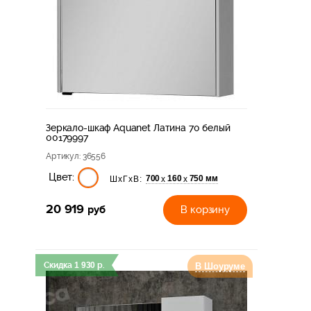
Зеркало-шкаф Aquanet Латина 70 белый
00179997
Артикул
: 36556
Цвет:
700
160
750 мм
х
х
ШхГхВ:
20 919
руб
В корзину
Скидка
1 930
р.
В Шоуруме