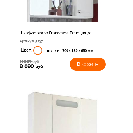
Шкаф-зеркало Francesca Венеция 70
Артикул
: 5297
Цвет:
700
180
650 мм
х
х
ШхГхВ:
11 557
руб
В корзину
8 090
руб