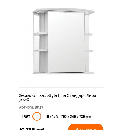
Зеркало-шкаф Style Line Стандарт Лира
70/С
Артикул
: 18323
Цвет:
700
240
730 мм
х
х
ШхГхВ:
10 785
руб
В корзину