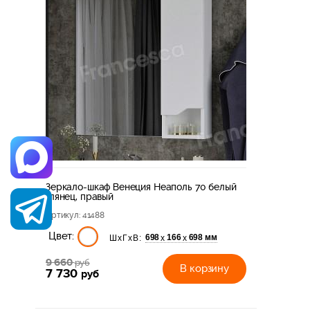
Зеркало-шкаф Венеция Неаполь 70 белый
глянец, правый
Артикул
: 41488
Цвет:
698
166
698 мм
х
х
ШхГхВ:
9 660
руб
В корзину
7 730
руб