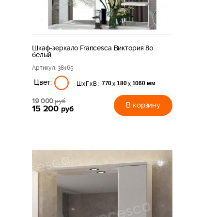
Шкаф-зеркало Francesca Виктория 80
белый
Артикул
: 38465
Цвет:
770
180
1060 мм
х
х
ШхГхВ:
19 000
руб
В корзину
15 200
руб