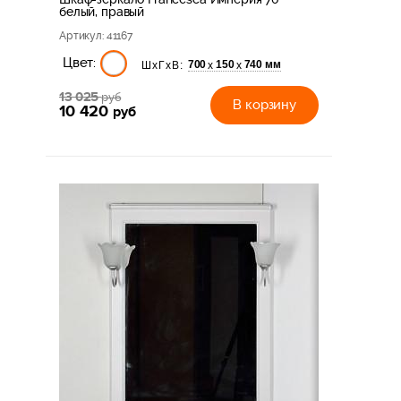
белый, правый
Артикул
: 41167
Цвет:
700
150
740 мм
х
х
ШхГхВ:
13 025
руб
В корзину
10 420
руб