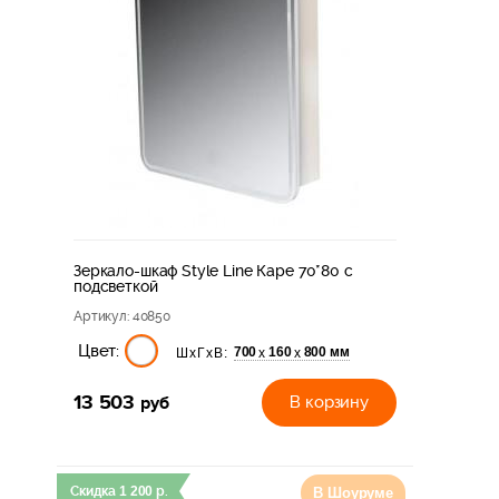
Зеркало-шкаф Style Line Каре 70*80 с
подсветкой
Артикул
: 40850
Цвет:
700
160
800 мм
х
х
ШхГхВ:
13 503
руб
В корзину
Скидка
1 200
р.
В Шоуруме