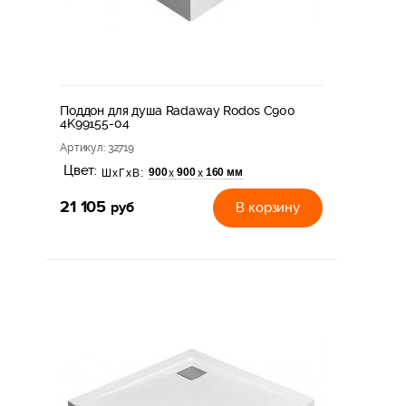
Поддон для душа Radaway Rodos C900
4K99155-04
Артикул
: 32719
Цвет:
900
900
160 мм
х
х
ШхГхВ:
21 105
руб
В корзину