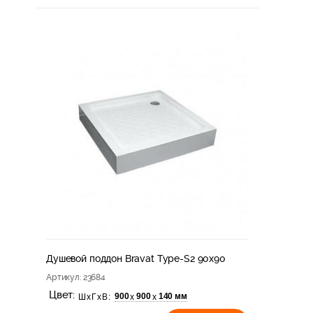
Душевой поддон Bravat Type-S2 90x90
Артикул
: 23684
Цвет:
900
900
140 мм
х
х
ШхГхВ: