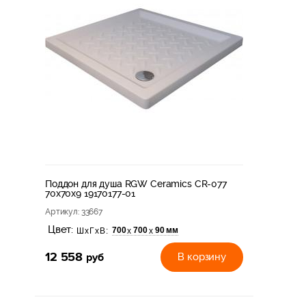
Поддон для душа RGW Ceramics CR-077
70х70х9 19170177-01
Артикул
: 33667
Цвет:
700
700
90 мм
х
х
ШхГхВ:
12 558
руб
В корзину