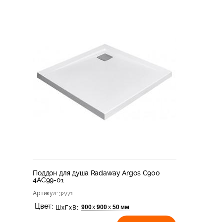
Поддон для душа Radaway Argos C900
4AC99-01
Артикул
: 32771
Цвет:
900
900
50 мм
х
х
ШхГхВ: