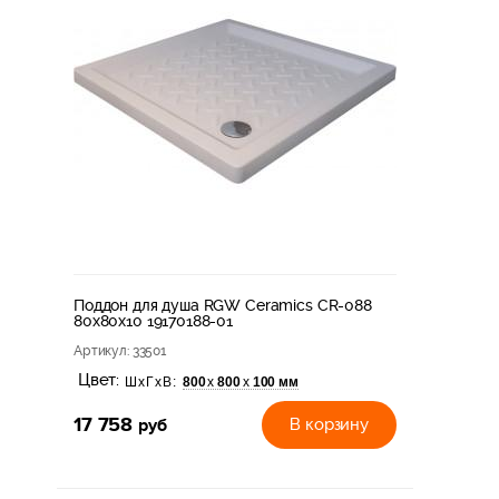
Поддон для душа RGW Ceramics CR-088
80х80х10 19170188-01
Артикул
: 33501
Цвет:
800
800
100 мм
х
х
ШхГхВ:
17 758
руб
В корзину