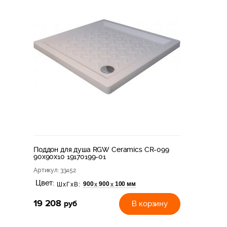
Поддон для душа RGW Ceramics CR-099
90х90х10 19170199-01
Артикул
: 33452
Цвет:
900
900
100 мм
х
х
ШхГхВ:
19 208
руб
В корзину