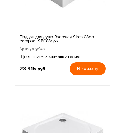
Поддон для душа Radaway Siros С800
compact SBC8817-2
Артикул
: 32820
Цвет:
800
800
170 мм
х
х
ШхГхВ:
23 415
руб
В корзину