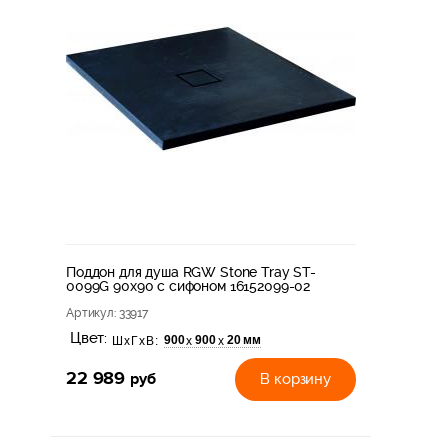
Поддон для душа RGW Stone Tray ST-
0099G 90х90 с сифоном 16152099-02
Артикул
: 33917
Цвет:
900
900
20 мм
х
х
ШхГхВ:
22 989
руб
В корзину