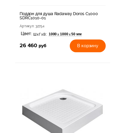
Поддон для душа Radaway Doros C1000
SDRC1010-01
Артикул
: 32754
Цвет:
1000
1000
50 мм
х
х
ШхГхВ:
26 460
руб
В корзину