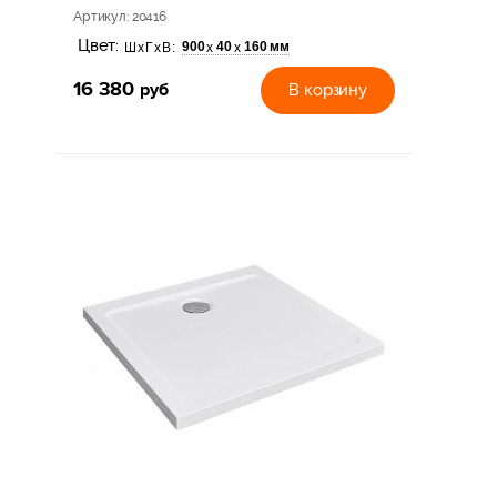
Артикул
: 20416
Цвет:
900
40
160 мм
х
х
ШхГхВ:
16 380
руб
В корзину