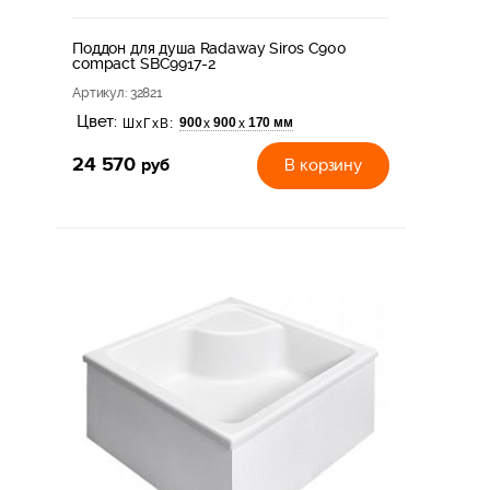
Поддон для душа Radaway Siros С900
compact SBC9917-2
Артикул
: 32821
Цвет:
900
900
170 мм
х
х
ШхГхВ:
24 570
руб
В корзину