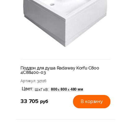
Поддон для душа Radaway Korfu С800
4C88400-03
Артикул
: 32726
Цвет:
800
800
480 мм
х
х
ШхГхВ:
33 705
руб
В корзину