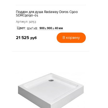
Поддон для душа Radaway Doros C900
SDRC9090-01
Артикул
: 32753
Цвет:
900
900
40 мм
х
х
ШхГхВ:
21 525
руб
В корзину