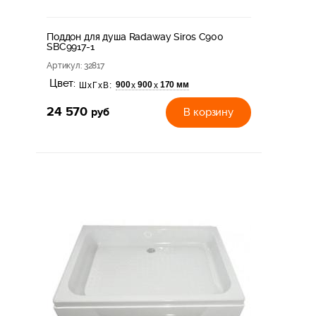
Поддон для душа Radaway Siros C900
SBC9917-1
Артикул
: 32817
Цвет:
900
900
170 мм
х
х
ШхГхВ:
24 570
руб
В корзину