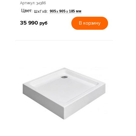
Артикул
: 34386
Цвет:
905
905
185 мм
х
х
ШхГхВ:
35 990
руб
В корзину