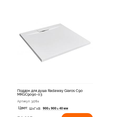
Поддон для душа Radaway Giaros C90
MKGC9090-03
Артикул
: 32784
Цвет:
900
900
40 мм
х
х
ШхГхВ: