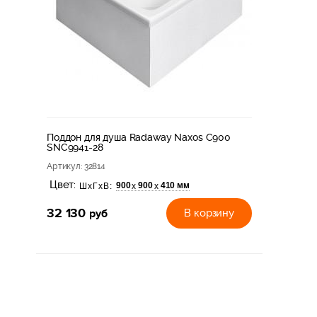
Поддон для душа Radaway Naxos C900
SNC9941-28
Артикул
: 32814
Цвет:
900
900
410 мм
х
х
ШхГхВ:
32 130
руб
В корзину