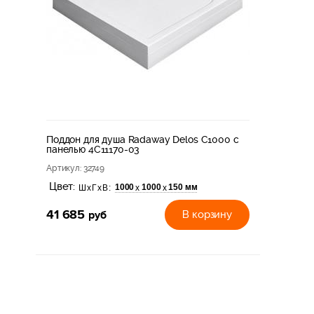
Поддон для душа Radaway Delos C1000 с
панелью 4C11170-03
Артикул
: 32749
Цвет:
1000
1000
150 мм
х
х
ШхГхВ:
41 685
руб
В корзину