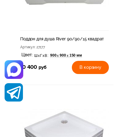
Поддон для душа River 90/90/15 квадрат
Артикул
: 27177
Цвет:
900
900
150 мм
х
х
ШхГхВ:
10 400
руб
В корзину