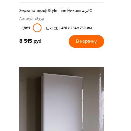
Зеркало-шкаф Style Line Николь 45/С
Артикул
: 18359
Цвет:
450
234
730 мм
х
х
ШхГхВ:
8 515
руб
В корзину