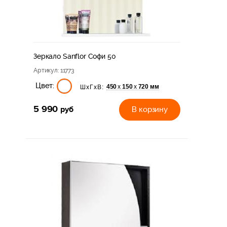
Зеркало Sanflor Софи 50
Артикул
: 11773
Цвет:
450
150
720 мм
х
х
ШхГхВ:
5 990
руб
В корзину