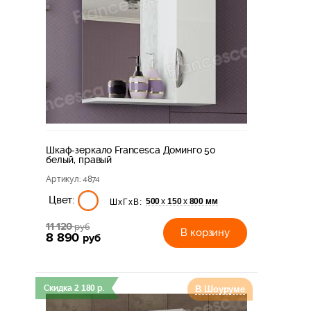
Шкаф-зеркало Francesca Доминго 50
белый, правый
Артикул
: 4874
Цвет:
500
150
800 мм
х
х
ШхГхВ:
11 120
руб
В корзину
8 890
руб
Скидка
2 180
р.
В Шоуруме