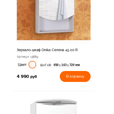
Зеркало-шкаф Onika Селена 45.00 R
Артикул
: 13889
Цвет:
450
143
720 мм
х
х
ШхГхВ:
4 990
руб
В корзину