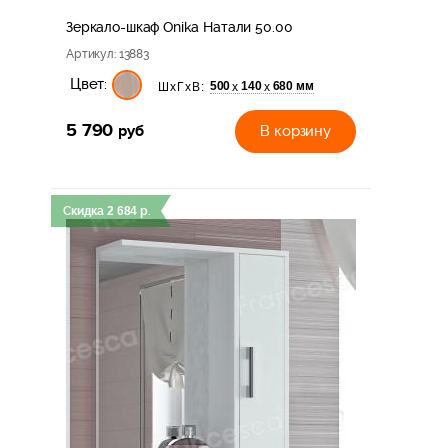
Зеркало-шкаф Onika Натали 50.00
Артикул
: 13883
Цвет:
500
140
680 мм
х
х
ШхГхВ:
5 790
руб
В корзину
Скидка
2 684
р.