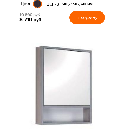
Цвет:
500
150
740 мм
х
х
ШхГхВ:
10 890
руб
В корзину
8 710
руб