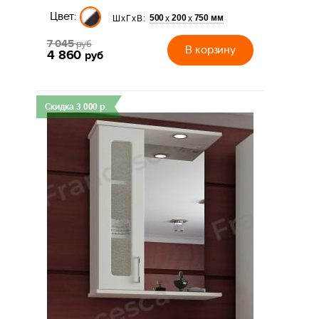
Цвет:
500
200
750 мм
х
х
ШхГхВ:
7 045
руб
В корзину
4 860
руб
Скидка
3 000
р.