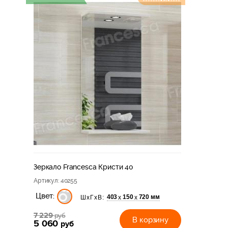
Зеркало Francesca Кристи 40
Артикул
: 40255
Цвет:
403
150
720 мм
х
х
ШхГхВ:
7 229
руб
В корзину
5 060
руб