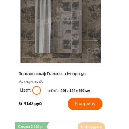
Зеркало-шкаф Francesca Монро 50
Артикул
: 40367
Цвет:
496
144
690 мм
х
х
ШхГхВ:
6 450
руб
В корзину
Скидка
2 169
р.
В Шоуруме