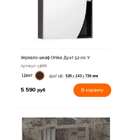
Зеркало-шкаф Onika Дуэт 52.00 У
Артикул
: 13886
Цвет:
520
143
736 мм
х
х
ШхГхВ:
5 590
руб
В корзину