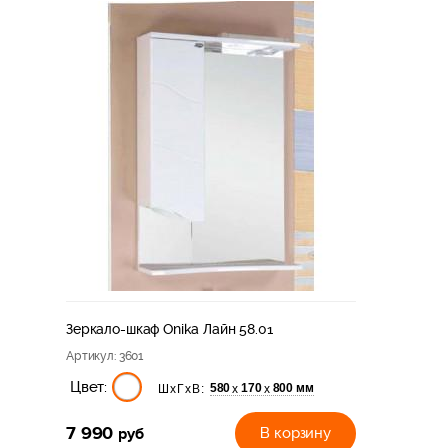
Зеркало-шкаф Onika Лайн 58.01
Артикул
: 3601
Цвет:
580
170
800 мм
х
х
ШхГхВ:
7 990
руб
В корзину