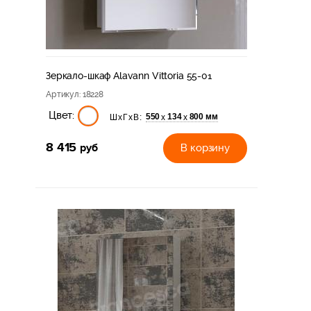
Зеркало-шкаф Alavann Vittoria 55-01
Артикул
: 18228
Цвет:
550
134
800 мм
х
х
ШхГхВ:
8 415
руб
В корзину