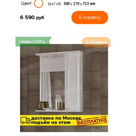
Цвет:
500
170
713 мм
х
х
ШхГхВ:
6 590
руб
В корзину
Скидка
2 210
р.
В Шоуруме