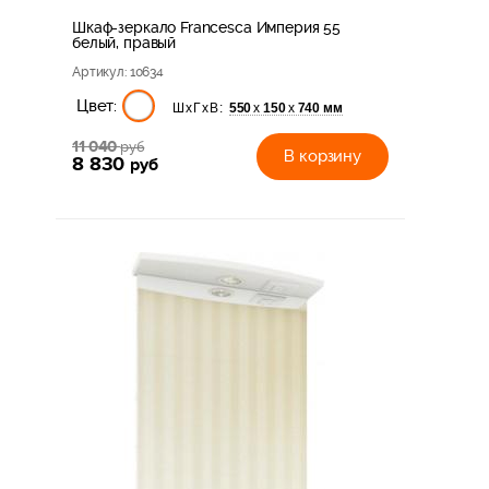
Шкаф-зеркало Francesca Империя 55
белый, правый
Артикул
: 10634
Цвет:
550
150
740 мм
х
х
ШхГхВ:
11 040
руб
В корзину
8 830
руб