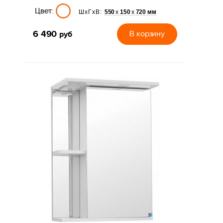
Цвет:
550
150
720 мм
х
х
ШхГхВ:
6 490
руб
В корзину