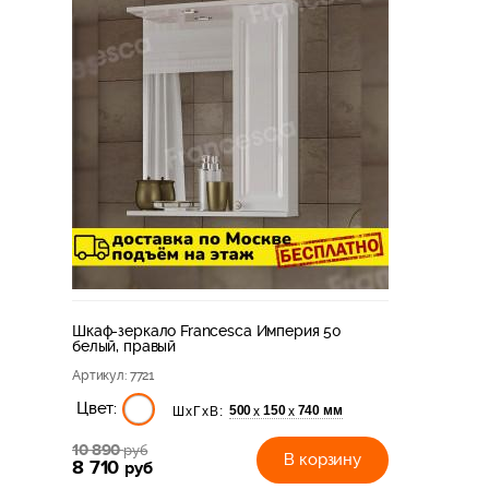
Шкаф-зеркало Francesca Империя 50
белый, правый
Артикул
: 7721
Цвет:
500
150
740 мм
х
х
ШхГхВ:
10 890
руб
В корзину
8 710
руб