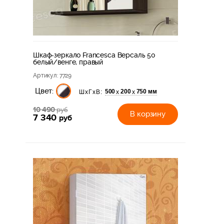
Шкаф-зеркало Francesca Версаль 50
белый/венге, правый
Артикул
: 7729
Цвет:
500
200
750 мм
х
х
ШхГхВ:
10 490
руб
В корзину
7 340
руб