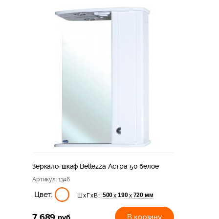
Зеркало-шкаф Bellezza Астра 50 белое
Артикул
: 1346
Цвет:
500
190
720 мм
х
х
ШхГхВ:
7 689
руб
В корзину