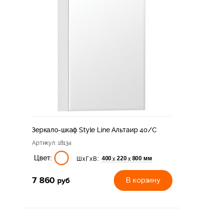
Зеркало-шкаф Style Line Альтаир 40/С
Артикул
: 18134
Цвет:
400
220
800 мм
х
х
ШхГхВ:
7 860
руб
В корзину