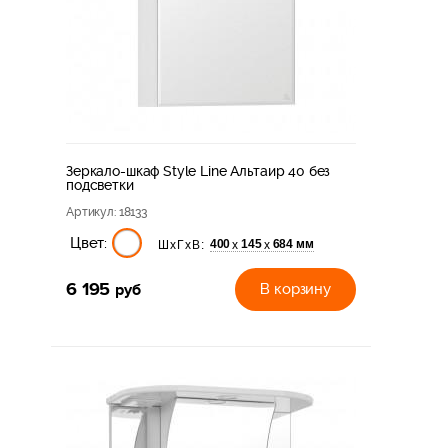
Зеркало-шкаф Style Line Альтаир 40 без
подсветки
Артикул
: 18133
Цвет:
400
145
684 мм
х
х
ШхГхВ:
6 195
руб
В корзину