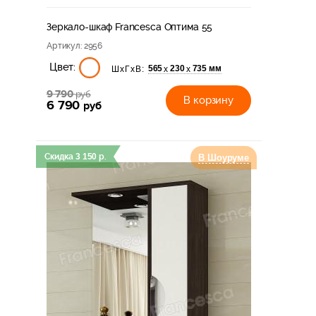
Зеркало-шкаф Francesca Оптима 55
Артикул
: 2956
Цвет:
565
230
735 мм
х
х
ШхГхВ:
9 790
руб
В корзину
6 790
руб
Скидка
3 150
р.
В Шоуруме