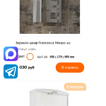
Зеркало-шкаф Francesca Монро 40
Артикул
: 40364
Цвет:
400
179
690 мм
х
х
ШхГхВ:
6 030
руб
В корзину
В Шоуруме