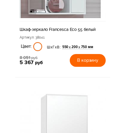
Шкаф-зеркало Francesca Eco 55 белый
Артикул
: 38041
Цвет:
550
200
750 мм
х
х
ШхГхВ:
8 051
руб
В корзину
5 367
руб