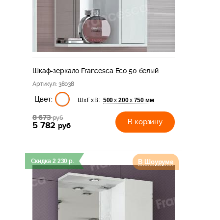
Шкаф-зеркало Francesca Eco 50 белый
Артикул
: 38038
Цвет:
500
200
750 мм
х
х
ШхГхВ:
8 673
руб
В корзину
5 782
руб
Скидка
2 230
р.
В Шоуруме