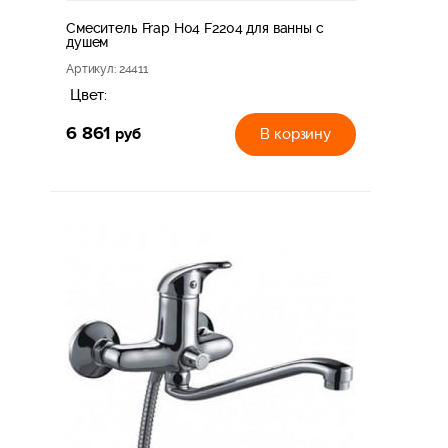
Смеситель Frap H04 F2204 для ванны с
душем
Артикул
: 24411
Цвет:
6 861
руб
В корзину