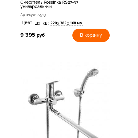
Смеситель Rossinka RS27-33
универсальный
Артикул
: 27513
Цвет:
220
382
168 мм
х
х
ШхГхВ:
9 395
руб
В корзину