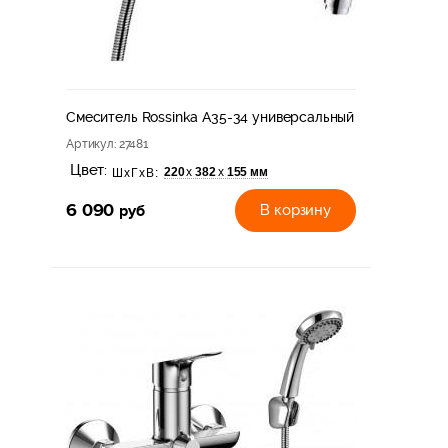
Смеситель Rossinka A35-34 универсальный
Артикул
: 27481
Цвет:
220
382
155 мм
х
х
ШхГхВ:
6 090
руб
В корзину