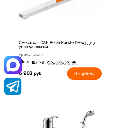
Смеситель D&K Berlin Kunste DA1433313
универсальный
Артикул
: 19149
Цвет:
215
358
150 мм
х
х
ШхГхВ:
6 903
руб
В корзину