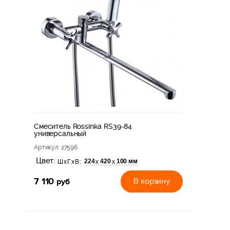
Смеситель Rossinka RS39-84
универсальный
Артикул
: 27596
Цвет:
224
420
100 мм
х
х
ШхГхВ:
7 110
руб
В корзину