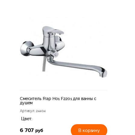
Смеситель Frap H01 F2201 для ванны с
душем
Артикул
: 24404
Цвет:
6 707
руб
В корзину