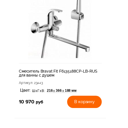
Смеситель Bravat Fit F6135188CP-LB-RUS
для ванны с душем
Артикул
: 23443
Цвет:
216
366
188 мм
х
х
ШхГхВ:
10 970
руб
В корзину