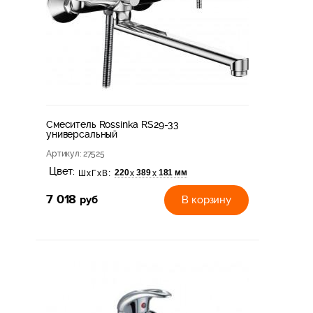
Смеситель Rossinka RS29-33
универсальный
Артикул
: 27525
Цвет:
220
389
181 мм
х
х
ШхГхВ:
7 018
руб
В корзину