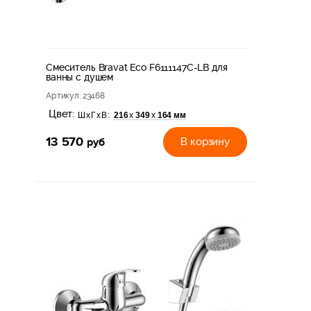
Смеситель Bravat Eco F6111147C-LB для
ванны с душем
Артикул
: 23468
Цвет:
216
349
164 мм
х
х
ШхГхВ:
13 570
руб
В корзину