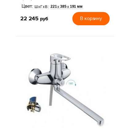
Цвет:
221
385
191 мм
х
х
ШхГхВ:
22 245
руб
В корзину