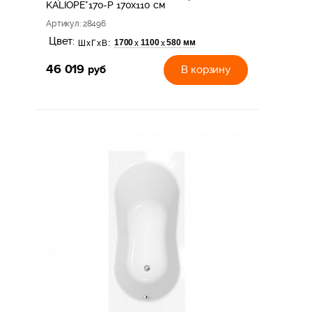
KALIOPE*170-P 170x110 см
Артикул
: 28496
Цвет:
1700
1100
580 мм
х
х
ШхГхВ:
46 019
руб
В корзину