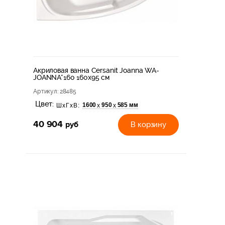
Акриловая ванна Cersanit Joanna WA-
JOANNA*160 160x95 см
Артикул
: 28485
Цвет:
1600
950
585 мм
х
х
ШхГхВ:
40 904
руб
В корзину