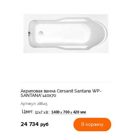
Акриловая ванна Cersanit Santana WP-
SANTANA*140x70
Артикул
: 28645
Цвет:
1400
700
420 мм
х
х
ШхГхВ:
24 734
руб
В корзину