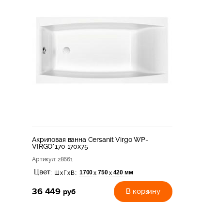
Акриловая ванна Cersanit Virgo WP-
VIRGO*170 170x75
Артикул
: 28661
Цвет:
1700
750
420 мм
х
х
ШхГхВ:
36 449
руб
В корзину