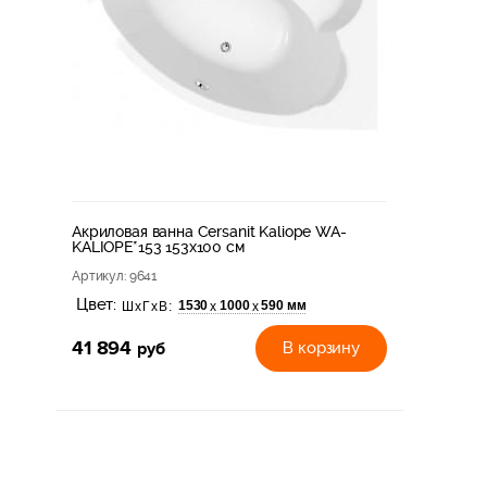
Акриловая ванна Cersanit Kaliope WA-
KALIOPE*153 153x100 см
Артикул
: 9641
Цвет:
1530
1000
590 мм
х
х
ШхГхВ:
41 894
руб
В корзину