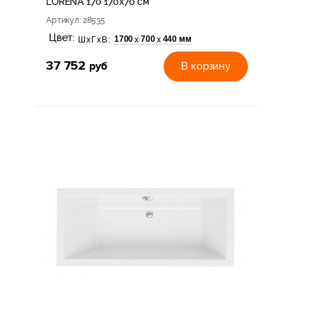
LORENA*170 170x70 см
Артикул
: 28535
Цвет:
1700
700
440 мм
х
х
ШхГхВ:
37 752
руб
В корзину