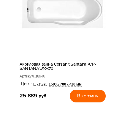
Акриловая ванна Cersanit Santana WP-
SANTANA*150x70
Артикул
: 28646
Цвет:
1500
700
420 мм
х
х
ШхГхВ:
25 889
руб
В корзину