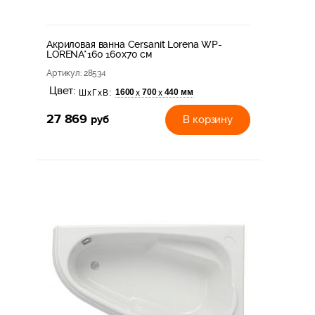
Акриловая ванна Cersanit Lorena WP-
LORENA*160 160x70 см
Артикул
: 28534
Цвет:
1600
700
440 мм
х
х
ШхГхВ:
27 869
руб
В корзину