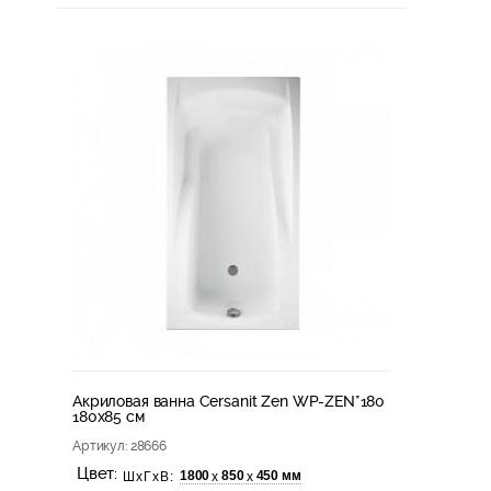
Акриловая ванна Cersanit Zen WP-ZEN*180
180x85 см
Артикул
: 28666
Цвет:
1800
850
450 мм
х
х
ШхГхВ: