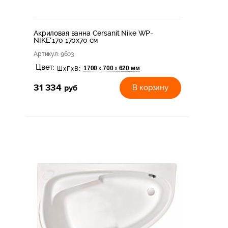
Акриловая ванна Cersanit Nike WP-
NIKE*170 170x70 см
Артикул
: 9603
Цвет:
1700
700
620 мм
х
х
ШхГхВ:
31 334
руб
В корзину