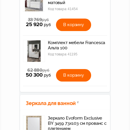
матовый
Код товара:
41454
33 769
руб
25 920
В корзину
руб
Комплект мебели Francesca
Альта 100
Код товара:
41195
62 880
руб
50 300
В корзину
руб
Зеркала для ванной
2
Зеркало Evoform Exclusive
BY 3459 73x103 см прованс с
плетением