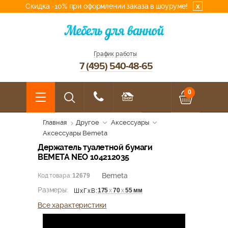
Скидка -10% при оформлении заказа в шоуруме!
x
График работы
7 (495) 540-48-65
0
Главная
Другое
Аксессуары
Аксессуары Bemeta
Держатель туалетной бумаги
BEMETA NEO 104212035
Bemeta
Код товара:
12679
Размеры:
175
х
70
х
55 мм
ШхГхВ:
Все характеристики