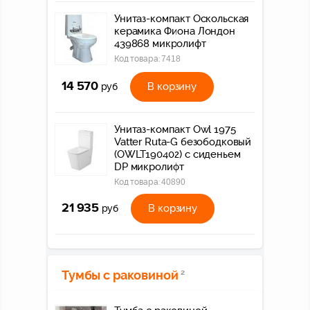
Унитаз-компакт Оскольская
керамика Фиона Лондон
439868 микролифт
Код товара:
7418
14 570
В корзину
руб
Унитаз-компакт Owl 1975
Vatter Ruta-G безободковый
(OWLT190402) с сиденьем
DP микролифт
Код товара:
40890
21 935
В корзину
руб
Тумбы с раковиной
2