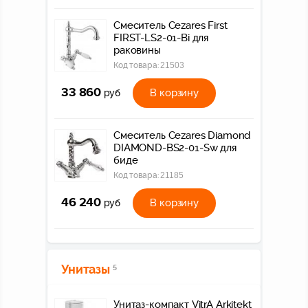
Смеситель Cezares First
FIRST-LS2-01-Bi для
раковины
Код товара:
21503
33 860
В корзину
руб
Смеситель Cezares Diamond
DIAMOND-BS2-01-Sw для
биде
Код товара:
21185
46 240
В корзину
руб
Унитазы
5
Унитаз-компакт VitrA Arkitekt