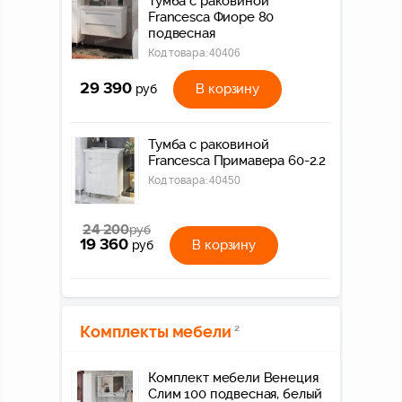
Тумба с раковиной
Francesca Фиоре 80
подвесная
Код товара:
40406
29 390
В корзину
руб
Тумба с раковиной
Francesca Примавера 60-2.2
Код товара:
40450
24 200
руб
19 360
В корзину
руб
Комплекты мебели
2
Комплект мебели Венеция
Слим 100 подвесная, белый