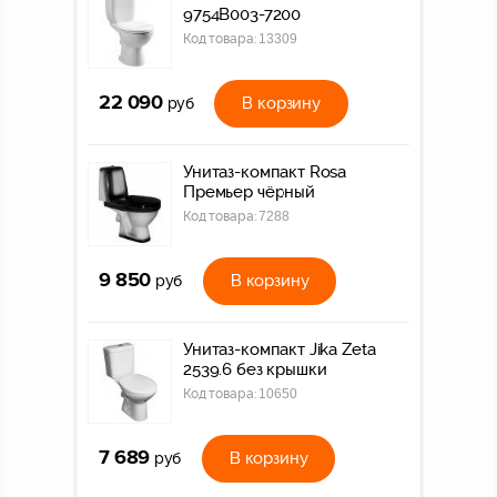
9754B003-7200
Код товара:
13309
22 090
В корзину
руб
Унитаз-компакт Rosa
Премьер чёрный
Код товара:
7288
9 850
В корзину
руб
Унитаз-компакт Jika Zeta
2539.6 без крышки
Код товара:
10650
7 689
В корзину
руб