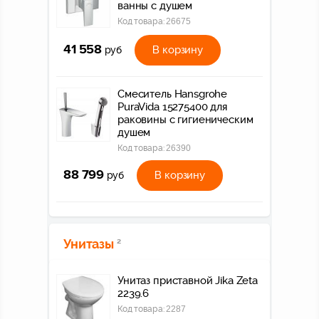
ванны с душем
Код товара:
26675
41 558
В корзину
руб
Смеситель Hansgrohe
PuraVida 15275400 для
раковины с гигиеническим
душем
Код товара:
26390
88 799
В корзину
руб
Унитазы
2
Унитаз приставной Jika Zeta
2239.6
Код товара:
2287