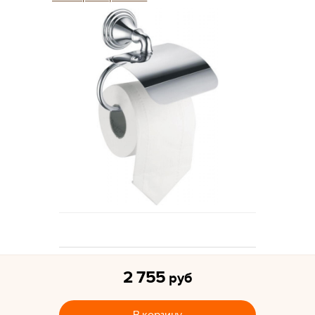
2 755
руб