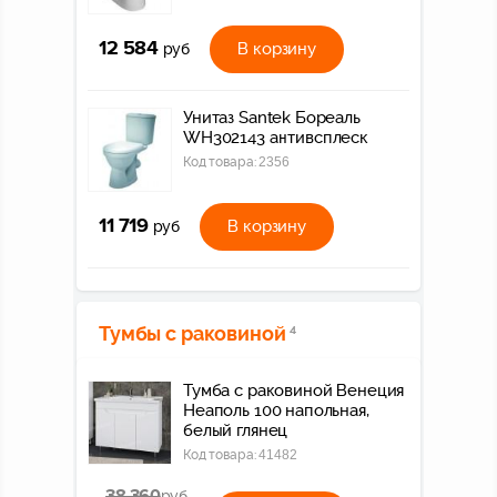
12 584
В корзину
руб
Унитаз Santek Бореаль
WH302143 антивсплеск
Код товара:
2356
11 719
В корзину
руб
Тумбы с раковиной
4
Тумба с раковиной Венеция
Неаполь 100 напольная,
белый глянец
Код товара:
41482
38 360
руб