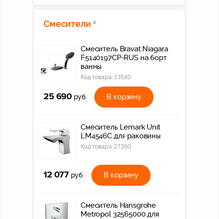
Смесители
4
Смеситель Bravat Niagara
F5140197CP-RUS на борт
ванны
Код товара:
23540
25 690
В корзину
руб
Смеситель Lemark Unit
LM4546C для раковины
Код товара:
27390
12 077
В корзину
руб
Смеситель Hansgrohe
Metropol 32565000 для