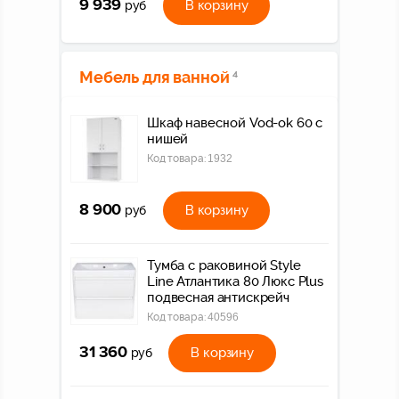
9 939
В корзину
руб
Мебель для ванной
4
Шкаф навесной Vod-ok 60 с
нишей
Код товара:
1932
8 900
В корзину
руб
Тумба с раковиной Style
Line Атлантика 80 Люкс Plus
подвесная антискрейч
Код товара:
40596
31 360
В корзину
руб