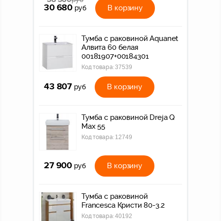
30 680
В корзину
руб
Тумба с раковиной Aquanet
Алвита 60 белая
00181907+00184301
Код товара:
37539
43 807
В корзину
руб
Тумба c раковиной Dreja Q
Max 55
Код товара:
12749
27 900
В корзину
руб
Тумба с раковиной
Francesca Кристи 80-3.2
Код товара:
40192