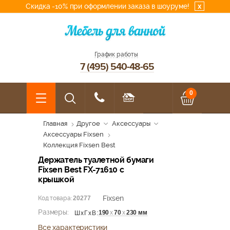
Скидка -10% при оформлении заказа в шоуруме!
x
График работы
7 (495) 540-48-65
0
Главная
Другое
Аксессуары
Аксессуары Fixsen
Коллекция Fixsen Best
Держатель туалетной бумаги
Fixsen Best FX-71610 с
крышкой
Fixsen
Код товара:
20277
Размеры:
190
х
70
х
230 мм
ШхГхВ:
Все характеристики