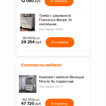
12 050
В корзину
руб
Тумба с раковиной
Francesca Фиоре 70
напольная
Код товара:
40403
30 960
руб
29 254
В корзину
руб
Комплекты мебели
1
Комплект мебели Венеция
Монте 85 подвесная
Код товара:
41172
62 152
руб
47 720
В корзину
руб