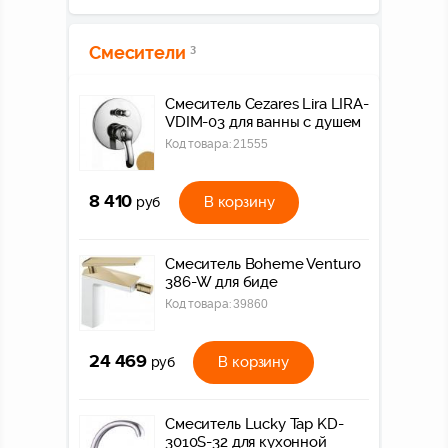
Смесители
3
Смеситель Cezares Lira LIRA-
VDIM-03 для ванны с душем
Код товара:
21555
8 410
В корзину
руб
Смеситель Boheme Venturo
386-W для биде
Код товара:
39860
24 469
В корзину
руб
Смеситель Lucky Tap KD-
3010S-32 для кухонной