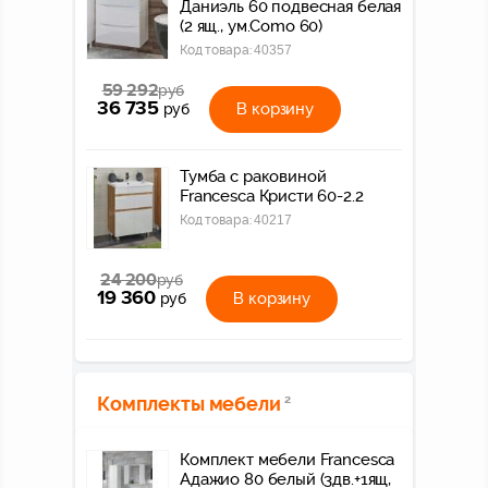
Даниэль 60 подвесная белая
(2 ящ., ум.Como 60)
Код товара:
40357
59 292
руб
36 735
В корзину
руб
Тумба с раковиной
Francesca Кристи 60-2.2
Код товара:
40217
24 200
руб
19 360
В корзину
руб
Комплекты мебели
2
Комплект мебели Francesca
Адажио 80 белый (3дв.+1ящ,