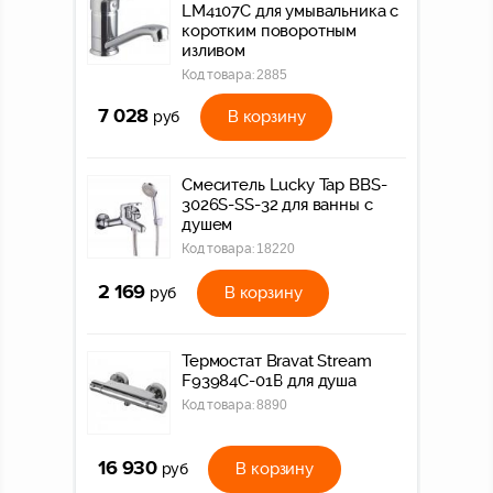
LM4107C для умывальника с
коротким поворотным
изливом
Код товара:
2885
7 028
В корзину
руб
Смеситель Lucky Tap BBS-
3026S-SS-32 для ванны с
душем
Код товара:
18220
2 169
В корзину
руб
Термостат Bravat Stream
F93984C-01B для душа
Код товара:
8890
16 930
В корзину
руб