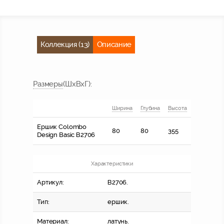
Коллекция (13)
Описание
Размер
ы
(ШхВхГ)
:
Ширина
Глубина
Высота
Ершик Colombo
80
80
355
Design Basic В2706
Характеристики
Артикул:
В2706.
Тип:
ершик.
Материал:
латунь.