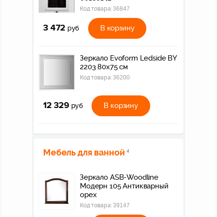
Код товара:
36847
3 472
В корзину
руб
Зеркало Evoform Ledside BY
2203 80x75 см
Код товара:
36200
12 329
В корзину
руб
Мебель для ванной
4
Зеркало ASB-Woodline
Модерн 105 Антикварный
орех
Код товара:
39147