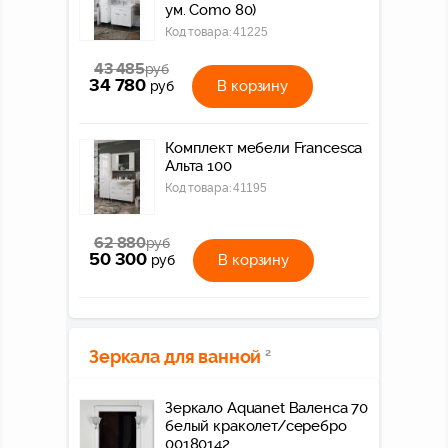
ум. Como 80)
Код товара:
41225
43 485
руб
34 780
В корзину
руб
Комплект мебели Francesca
Альта 100
Код товара:
41195
62 880
руб
50 300
В корзину
руб
Зеркала для ванной
2
Зеркало Aquanet Валенса 70
белый краколет/серебро
00180142