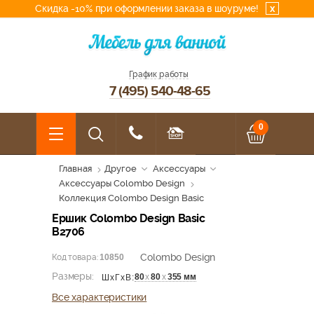
Скидка -10% при оформлении заказа в шоуруме!
x
График работы
7 (495) 540-48-65
0
Главная
Другое
Аксессуары
Аксессуары Colombo Design
Коллекция Colombo Design Basic
Ершик Colombo Design Basic
В2706
Colombo Design
Код товара:
10850
Размеры:
80
х
80
х
355 мм
ШхГхВ:
Все характеристики