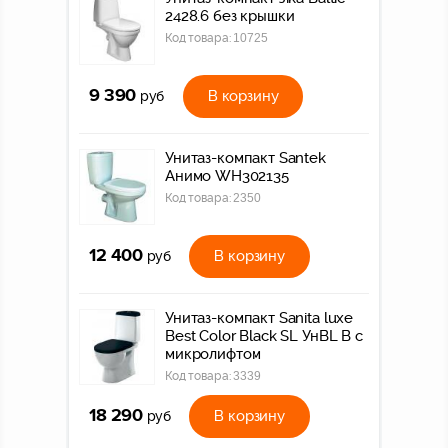
2428.6 без крышки
Код товара:
10725
9 390
В корзину
руб
Унитаз-компакт Santek
Анимо WH302135
Код товара:
2350
12 400
В корзину
руб
Унитаз-компакт Sanita luxe
Best Color Black SL УнBL B с
микролифтом
Код товара:
3339
18 290
В корзину
руб