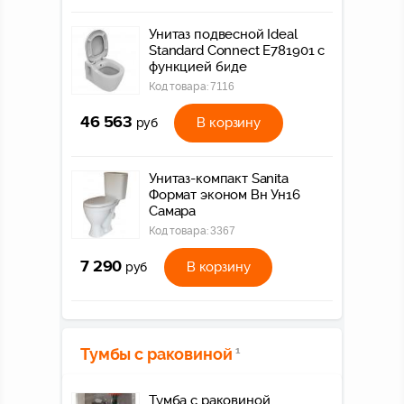
Унитаз подвесной Ideal
Standard Connect E781901 с
функцией биде
Код товара:
7116
46 563
В корзину
руб
Унитаз-компакт Sanita
Формат эконом Вн Ун16
Самара
Код товара:
3367
7 290
В корзину
руб
Тумбы с раковиной
1
Тумба с раковиной