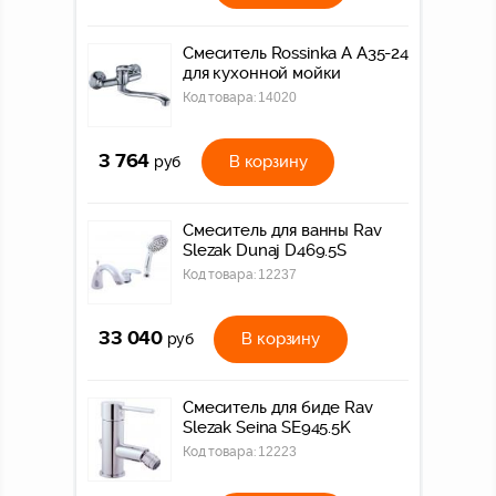
Смеситель Rossinka A A35-24
для кухонной мойки
Код товара:
14020
3 764
В корзину
руб
Смеситель для ванны Rav
Slezak Dunaj D469.5S
Код товара:
12237
33 040
В корзину
руб
Смеситель для биде Rav
Slezak Seina SE945.5K
Код товара:
12223