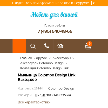
Скидка -10% при оформлении заказа в шоуруме!
x
График работы
7 (495) 540-48-65
0
Главная
Другое
Аксессуары
Аксессуары Colombo Design
Коллекция Colombo Design Link
Мыльница Colombo Design Link
В2404.000
Colombo Design
Код товара:
10144
Размеры:
300
х
140
х
135 мм
ШхГхВ:
Все характеристики