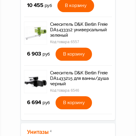
10 455
В корзину
руб
Смеситель D&K Berlin Freie
DA1433312 универсальный
зеленый
Код товара:
6557
6 903
В корзину
руб
Смеситель D&K Berlin Freie
DA1433215 для ванны/душа
черный
Код товара:
6546
6 694
В корзину
руб
Унитазы
4