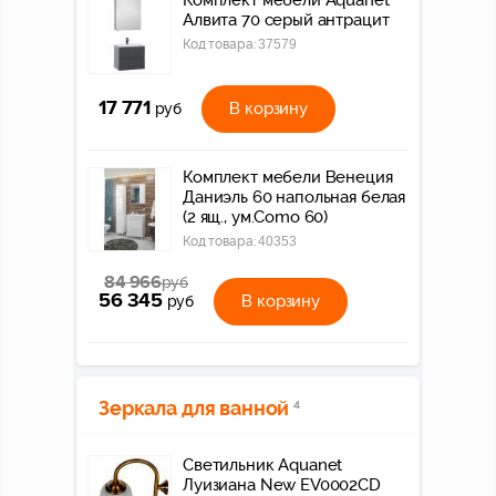
Комплект мебели Aquanet
Алвита 70 серый антрацит
Код товара:
37579
17 771
В корзину
руб
Комплект мебели Венеция
Даниэль 60 напольная белая
(2 ящ., ум.Como 60)
Код товара:
40353
84 966
руб
56 345
В корзину
руб
Зеркала для ванной
4
Светильник Aquanet
Луизиана New EV0002CD