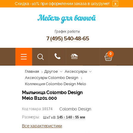
Скидка -10% при оформлении заказа в шоуруме!
x
График работы
7 (495) 540-48-65
0
Главная
Другое
Аксессуары
Аксессуары Colombo Design
Коллекция Colombo Design Melo
Мыльница Colombo Design
Melo В1201.000
Colombo Design
Код товара:
10174
Размеры:
145
х
140
х
55 мм
ШхГхВ:
Все характеристики