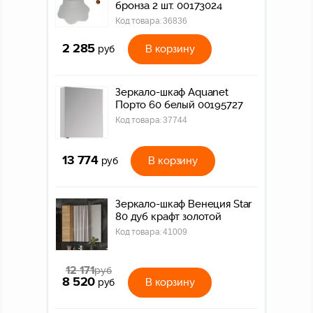
бронза 2 шт. 00173024
Код товара:
36836
2 285
В корзину
руб
Зеркало-шкаф Aquanet
Порто 60 белый 00195727
Код товара:
37744
13 774
В корзину
руб
Зеркало-шкаф Венеция Star
80 дуб крафт золотой
Код товара:
41009
12 171
руб
8 520
В корзину
руб