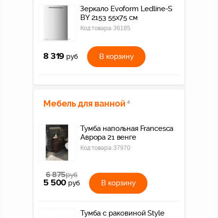
Зеркало Evoform Ledline-S
BY 2153 55x75 см
Код товара:
36185
8 319
В корзину
руб
Мебель для ванной
4
Тумба напольная Francesca
Аврора 21 венге
Код товара:
37970
6 875
руб
5 500
В корзину
руб
Тумба с раковиной Style