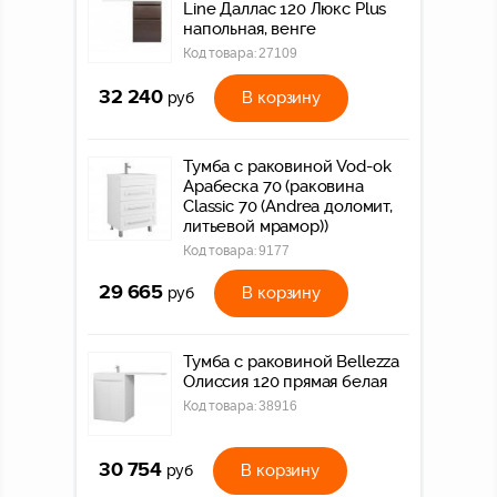
Line Даллас 120 Люкс Plus
напольная, венге
Код товара:
27109
32 240
В корзину
руб
Тумба с раковиной Vod-ok
Арабеска 70 (раковина
Classic 70 (Andrea доломит,
литьевой мрамор))
Код товара:
9177
29 665
В корзину
руб
Тумба с раковиной Bellezza
Олиссия 120 прямая белая
Код товара:
38916
30 754
В корзину
руб