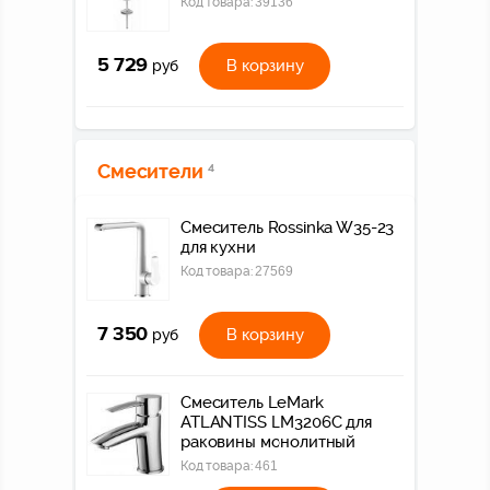
Код товара:
39136
5 729
В корзину
руб
Смесители
4
Смеситель Rossinka W35-23
для кухни
Код товара:
27569
7 350
В корзину
руб
Смеситель LeMark
ATLANTISS LM3206C для
раковины монолитный
Код товара:
461