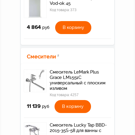
Vod-ok 45
Код товара:
373
4 864
В корзину
руб
Смесители
2
Смеситель LeMark Plus
Grace LM1551C
универсальный с плоским
изливом
Код товара:
4257
11 139
В корзину
руб
Смеситель Lucky Tap BBD-
2015-35S-58 для ванны с