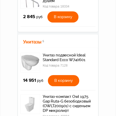
душем
Код товара:
18334
2 845
В корзину
руб
Унитазы
5
Унитаз подвесной Ideal
Standard Ecco W740601
Код товара:
7128
14 951
В корзину
руб
Унитаз-компакт Owl 1975
Gap Ruta-G безободковый
(OWLT200901) с сиденьем
DP микролифт