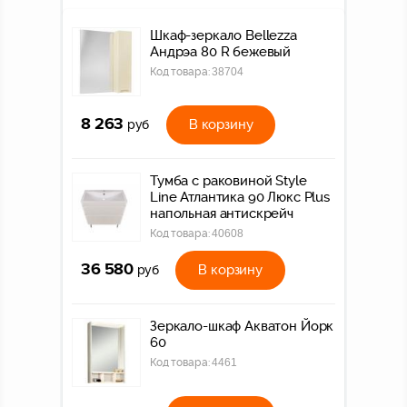
Шкаф-зеркало Bellezza
Андрэа 80 R бежевый
Код товара:
38704
8 263
В корзину
руб
Тумба с раковиной Style
Line Атлантика 90 Люкс Plus
напольная антискрейч
Код товара:
40608
36 580
В корзину
руб
Зеркало-шкаф Акватон Йорк
60
Код товара:
4461