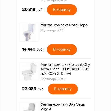
Код товара:
40884
20 319
В корзину
руб
Унитаз-компакт Rosa Неро
Код товара:
7275
14 440
В корзину
руб
Унитаз-компакт Cersanit City
New Clean ON (S-KO-CIT011-
3/5-COn-S-DL-w)
Код товара:
26989
23 083
В корзину
руб
Унитаз-компакт Jika Vega
2451.4