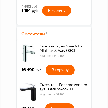
1 682
руб
1 194
В корзину
руб
Смесители
2
Смеситель для биде Vitra
Minimax S A41988EXP
Код товара:
13155
16 490
В корзину
руб
Смеситель Boheme Venturo
371-B для раковины
Код товара:
39781