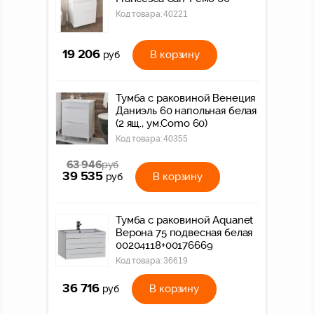
Код товара:
40221
19 206
В корзину
руб
Тумба с раковиной Венеция
Даниэль 60 напольная белая
(2 ящ., ум.Como 60)
Код товара:
40355
63 946
руб
39 535
В корзину
руб
Тумба с раковиной Aquanet
Верона 75 подвесная белая
00204118+00176669
Код товара:
36619
36 716
В корзину
руб