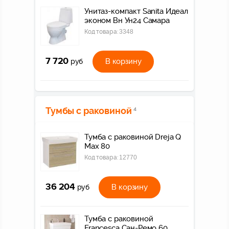
Унитаз-компакт Sanita Идеал
эконом Вн Ун24 Самара
Код товара:
3348
7 720
В корзину
руб
Тумбы с раковиной
4
Тумба c раковиной Dreja Q
Max 80
Код товара:
12770
36 204
В корзину
руб
Тумба с раковиной
Francesca Сан-Ремо 60