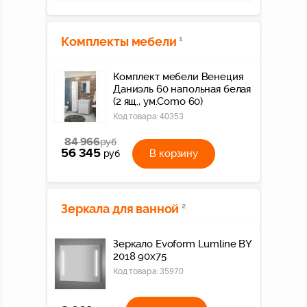
Комплекты мебели
1
Комплект мебели Венеция
Даниэль 60 напольная белая
(2 ящ., ум.Como 60)
Код товара:
40353
84 966
руб
56 345
В корзину
руб
Зеркала для ванной
2
Зеркало Evoform Lumline BY
2018 90x75
Код товара:
35970