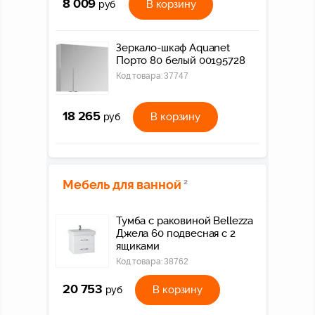
8 009
В корзину
руб
Зеркало-шкаф Aquanet
Порто 80 белый 00195728
Код товара:
37747
18 265
В корзину
руб
Мебель для ванной
2
Тумба с раковиной Bellezza
Джела 60 подвесная с 2
ящиками
Код товара:
38762
20 753
В корзину
руб