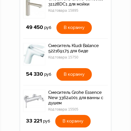
31128DC1 для мойки
Код товара:
15895
49 450
В корзину
руб
Смеситель Kludi Balance
522169175 для биде
Код товара:
15750
54 330
В корзину
руб
Смеситель Grohe Essence
New 33624001 для ванны с
душем
Код товара:
15505
33 221
В корзину
руб