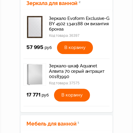
Зеркала для ванной
2
Зеркало Evoform Exclusive-G
BY 4502 134x188 см византия
бронза
Код товара:
36397
57 995
В корзину
руб
Зеркало-шкаф Aquanet
Алвита 70 серый антрацит
00183990
Код товара:
37575
17 771
В корзину
руб
Мебель для ванной
1