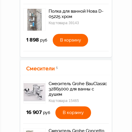
Полка для ванной Нова D-
05225 хром
Код товара:
39143
1 898
В корзину
руб
Смесители
5
Смеситель Grohe BauClassic
32865000 для ванны с
душем
Код товара:
15465
16 907
В корзину
руб
Смеситель Grohe Concetto