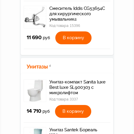
Смеситель Iddis CG53654C
для хирургического
умывальника
Код товара:
15396
11 690
В корзину
руб
Унитазы
4
Унитаз-компакт Sanita luxe
Best luxe SL900303 с
микролифтом
Код товара:
3337
14 710
В корзину
руб
Унитаз Santek Бореаль