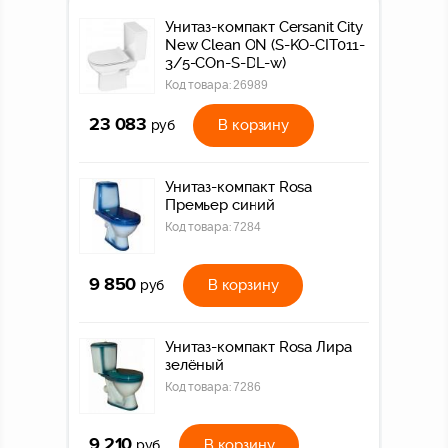
Унитаз-компакт Cersanit City
New Clean ON (S-KO-CIT011-
3/5-COn-S-DL-w)
Код товара:
26989
23 083
В корзину
руб
Унитаз-компакт Rosa
Премьер синий
Код товара:
7284
9 850
В корзину
руб
Унитаз-компакт Rosa Лира
зелёный
Код товара:
7286
9 210
В корзину
руб