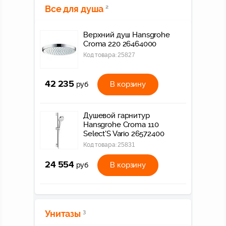
Все для душа
2
Верхний душ Hansgrohe
Croma 220 26464000
Код товара:
25827
42 235
В корзину
руб
Душевой гарнитур
Hansgrohe Croma 110
Select'S Vario 26572400
Код товара:
25831
24 554
В корзину
руб
Унитазы
3