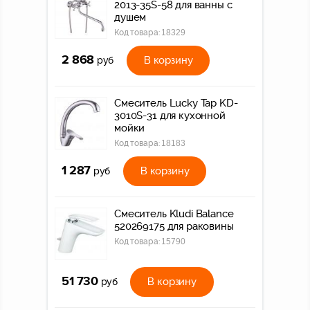
2013-35S-58 для ванны с
душем
Код товара:
18329
2 868
В корзину
руб
Смеситель Lucky Tap KD-
3010S-31 для кухонной
мойки
Код товара:
18183
1 287
В корзину
руб
Смеситель Kludi Balance
520269175 для раковины
Код товара:
15790
51 730
В корзину
руб