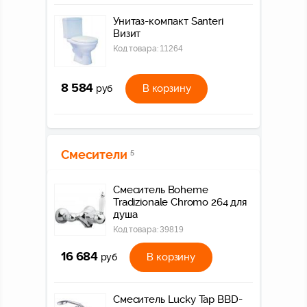
Унитаз-компакт Santeri
Визит
Код товара:
11264
8 584
В корзину
руб
Смесители
5
Смеситель Boheme
Tradizionale Chromo 264 для
душа
Код товара:
39819
16 684
В корзину
руб
Смеситель Lucky Tap BBD-