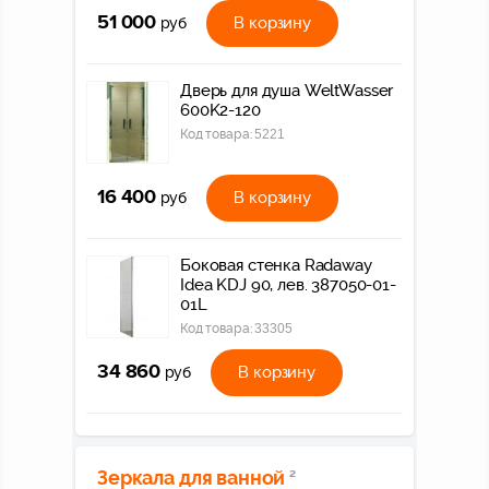
51 000
В корзину
руб
Дверь для душа WeltWasser
600K2-120
Код товара:
5221
16 400
В корзину
руб
Боковая стенка Radaway
Idea KDJ 90, лев. 387050-01-
01L
Код товара:
33305
34 860
В корзину
руб
Зеркала для ванной
2