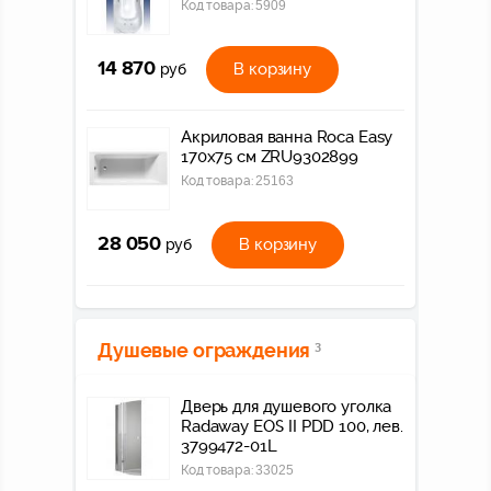
Код товара:
5909
14 870
В корзину
руб
Акриловая ванна Roca Easy
170x75 см ZRU9302899
Код товара:
25163
28 050
В корзину
руб
Душевые ограждения
3
Дверь для душевого уголка
Radaway EOS II PDD 100, лев.
3799472-01L
Код товара:
33025