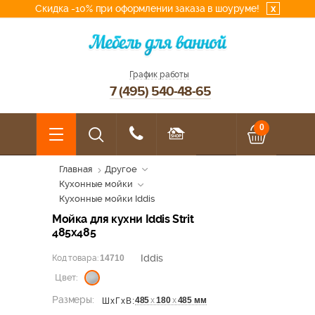
Скидка -10% при оформлении заказа в шоуруме!
x
График работы
7 (495) 540-48-65
0
Главная
Другое
Кухонные мойки
Кухонные мойки Iddis
Мойка для кухни Iddis Strit
485х485
Iddis
Код товара:
14710
Цвет:
Размеры:
485
х
180
х
485 мм
ШхГхВ: