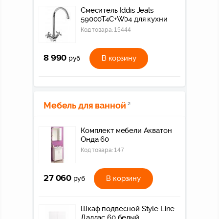
Смеситель Iddis Jeals
59000T4C+W04 для кухни
Код товара:
15444
8 990
В корзину
руб
Мебель для ванной
2
Комплект мебели Акватон
Онда 60
Код товара:
147
27 060
В корзину
руб
Шкаф подвесной Style Line
Даллас 60 белый