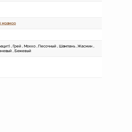
й мрамор
я
рацит) , Грей , Мокко , Песочный , Шампань , Жасмин ,
чневый , Бежевый