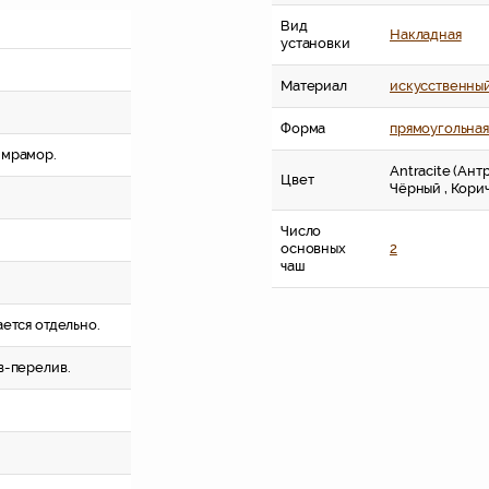
Вид
Накладная
установки
Материал
искусственны
Форма
прямоугольна
 мрамор.
Antracite (Ант
Цвет
Чёрный , Кори
.
Число
основных
2
чаш
ается отдельно.
в-перелив.