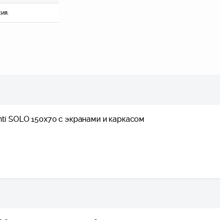
сия.
nti SOLO 150x70 с экранами и каркасом