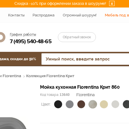
Скидка -10% при оформлении заказа в шоуруме!
x
Контакты
Распродажа
Огромный шоурум!
Мебель под з
График работы
Обратный звонок
7 (495) 540-48-65
дажа, скидки до 50%
 Florentina
Коллекция Florentina Крит
Мойка кухонная Florentina Крит 860
Florentina
Код товара:
13640
Цвет: