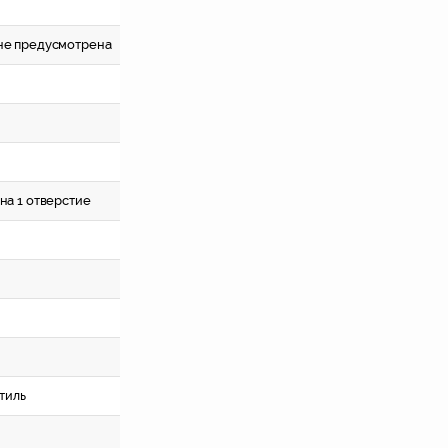
 не предусмотрена
 на 1 отверстие
тиль