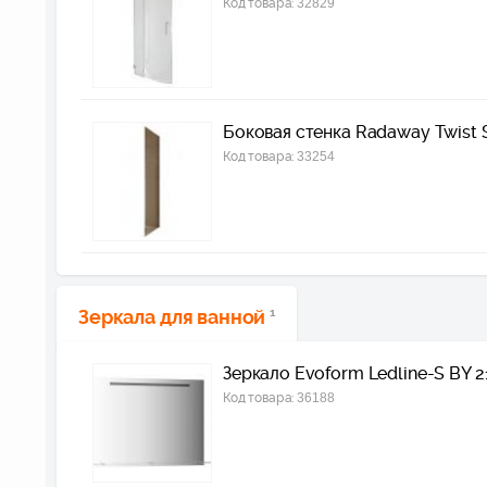
Код товара:
32829
Боковая стенка Radaway Twist 
Код товара:
33254
Зеркала для ванной
1
Зеркало Evoform Ledline-S BY 2
Код товара:
36188