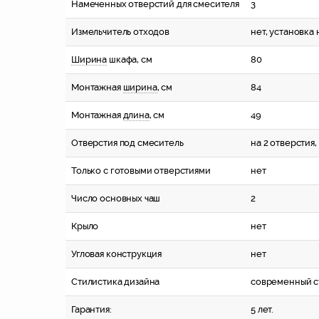
Намеченных отверстий для смесителя
3
Измельчитель отходов
нет, установка
Ширина
шкафа, см
80
Монтажная
ширина
, см
84
Монтажная
длина
, см
49
Отверстия под смеситель
на 2 отверстия,
Только с готовыми отверстиями
нет
Число основных чаш
2
Крыло
нет
Угловая конструкция
нет
Стилистика дизайна
современный с
Гарантия:
5 лет.