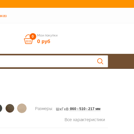
аказ
Мои покупки
0
0
руб
Размеры:
860
х
510
х
217 мм
ШхГхВ:
Все характеристики