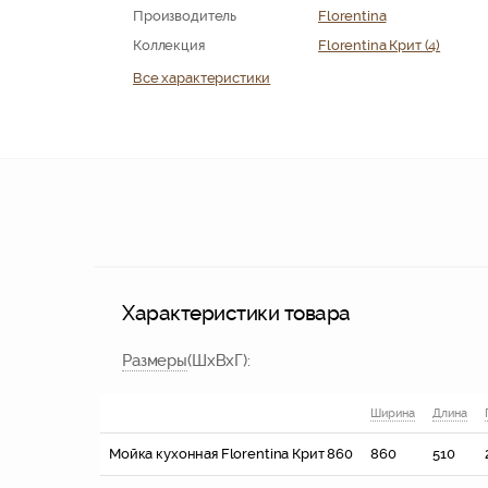
Производитель
Florentina
Коллекция
Florentina Крит (4)
Все характеристики
Характеристики товара
Размер
ы
(ШхВхГ)
:
Ширина
Длина
Мойка кухонная Florentina Крит 860
860
510