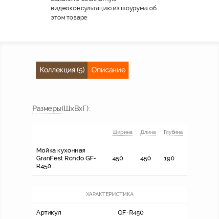
видеоконсультацию из шоурума об
этом товаре
Коллекция (5)
Описание
Размер
ы
(ШхВхГ)
:
Ширина
Длина
Глубина
Мойка кухонная
GranFest Rondo GF-
450
450
190
R450
ХАРАКТЕРИСТИКА
Артикул
GF-R450