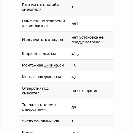
Готовых отверстий для
1
смесителя
Намеченных отверстий
нет
для смесителя
нет, установка не
Измельчитель отходов
предусмотрена
Ширина
шкафа, см
42.5
Монтажная
ширина
, см
43
Монтажная
длина
, см
43
Отверстия под
на 1 отверстие
смеситель
Только с готовыми
да
отверстиями
Число основных чаш
1
Крыло
нет