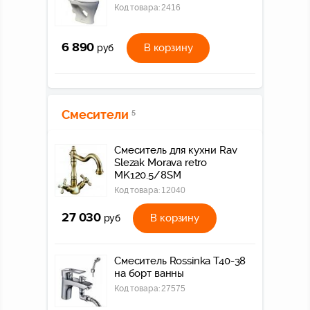
Код товара:
2416
6 890
В корзину
руб
Смесители
5
Смеситель для кухни Rav
Slezak Morava retro
MK120.5/8SM
Код товара:
12040
27 030
В корзину
руб
Смеситель Rossinka T40-38
на борт ванны
Код товара:
27575