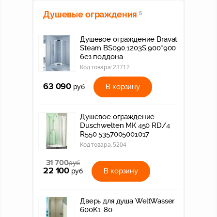
Душевые ограждения
5
Душевое ограждение Bravat
Steam BS090.1203S 900*900
без поддона
Код товара:
23712
63 090
В корзину
руб
Душевое ограждение
Duschwelten МК 450 RD/4
R550 5357005001017
Код товара:
5204
31 700
руб
22 100
В корзину
руб
Дверь для душа WeltWasser
600K1-80