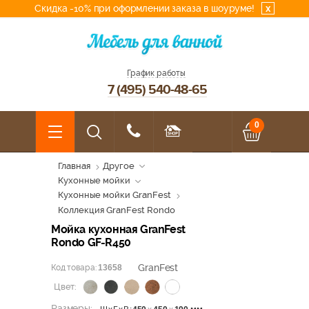
Скидка -10% при оформлении заказа в шоуруме!
x
График работы
7 (495) 540-48-65
0
Главная
Другое
Кухонные мойки
Кухонные мойки GranFest
Коллекция GranFest Rondo
Мойка кухонная GranFest
Rondo GF-R450
GranFest
Код товара:
13658
Цвет:
Размеры: