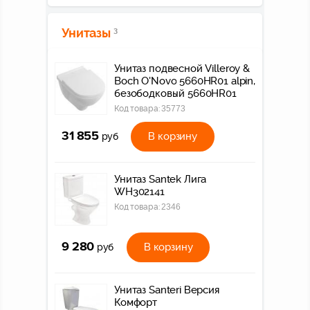
Унитазы
3
Унитаз подвесной Villeroy &
Boch O'Novo 5660HR01 alpin,
безободковый 5660HR01
Код товара:
35773
31 855
В корзину
руб
Унитаз Santek Лига
WH302141
Код товара:
2346
9 280
В корзину
руб
Унитаз Santeri Версия
Комфорт