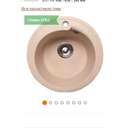
450
х
450
х
190 мм
ШхГхВ:
Все характеристики
Скидка
478
р.