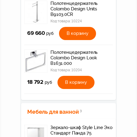
Полотенцедержатель
Colombo Design Units
B9103.0CR
Код товара:
10224
69 660
В корзину
руб
Полотенцедержатель
Colombo Design Look
В1631.000
Код товара:
10204
18 792
В корзину
руб
Мебель для ванной
3
Зеркало-шкаф Style Line Эко
Стандарт Панда 75