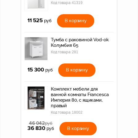
Код товара:
41319
11 525
В корзину
руб
Тумба с раковиной Vod-ok
Колумбия 65
Код товара:
281
15 300
В корзину
руб
Комплект мебели для
ванной комнаты Francesca
Империя 80, с ящиками,
правый
Код товара:
18002
46 042
руб
36 830
В корзину
руб