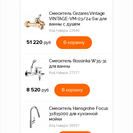
Смеситель Cezares Vintage
VINTAGE-VM-03/24-Sw для
ванны с душем
Код товара:
22640
51 220
В корзину
руб
Смеситель Rossinka W35-31
для ванны
Код товара:
27577
8 520
В корзину
руб
Смеситель Hansgrohe Focus
31815000 для кухонной
мойки
Код товара:
26657