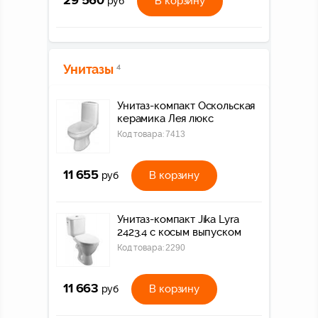
29 560
В корзину
руб
Унитазы
4
Унитаз-компакт Оскольская
керамика Лея люкс
Код товара:
7413
11 655
В корзину
руб
Унитаз-компакт Jika Lyra
2423.4 с косым выпуском
Код товара:
2290
11 663
В корзину
руб