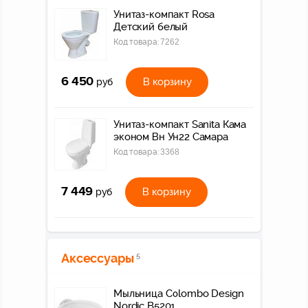
Унитаз-компакт Rosa
Детский белый
Код товара:
7262
6 450
В корзину
руб
Унитаз-компакт Sanita Кама
эконом Вн Ун22 Самара
Код товара:
3368
7 449
В корзину
руб
Аксессуары
5
Мыльница Colombo Design
Nordic B5201