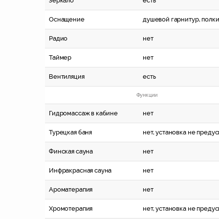
Зеркало
есть
Оснащение
душевой гарнитур, полк
Радио
нет
Таймер
нет
Вентиляция
есть
Функции
Гидромассаж в кабине
нет
Турецкая баня
нет, установка не преду
Финская сауна
нет
Инфракрасная сауна
нет
Ароматерапия
нет
Хромотерапия
нет, установка не преду