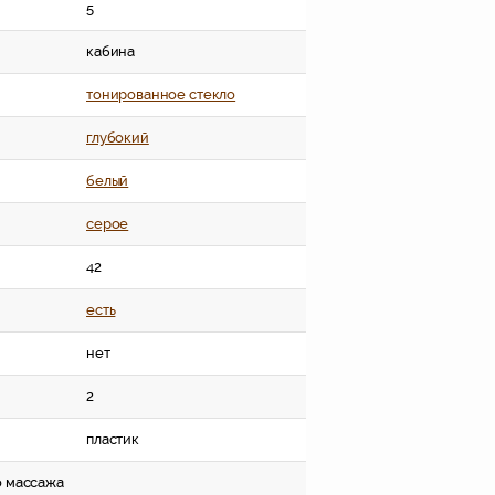
5
кабина
тонированное стекло
глубокий
белый
серое
42
есть
нет
2
пластик
о массажа