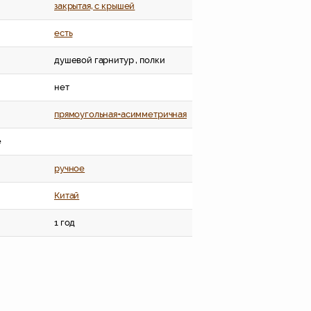
закрытая, c крышей
есть
душевой гарнитур , полки
нет
прямоугольная+асимметричная
е
ручное
Китай
1 год