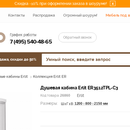
Скидка -10% при оформлении заказа в шоуруме!
x
Контакты
Распродажа
Огромный шоурум!
Мебель под з
График работы
Обратный звонок
7 (495) 540-48-65
дажа, скидки до 50%
ые кабины Erlit
Коллекция Erlit ER
Душевая кабина Erlit ER3512TPL-C3
Erlit
Код товара:
26860
Размеры:
1200
х
800
х
2150 мм
ШхГхВ: