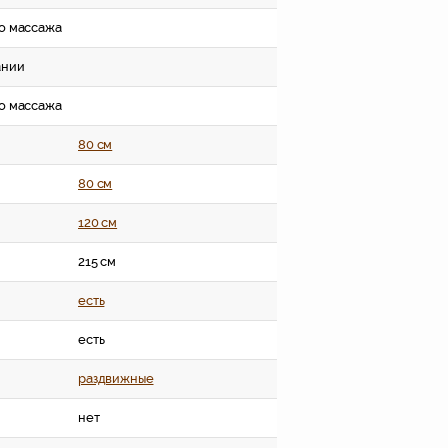
о массажа
ании
о массажа
80 см
80 см
120 см
215 см
есть
есть
раздвижные
нет