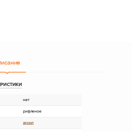
писание
ЕРИСТИКИ
нет
рифленое
акрил