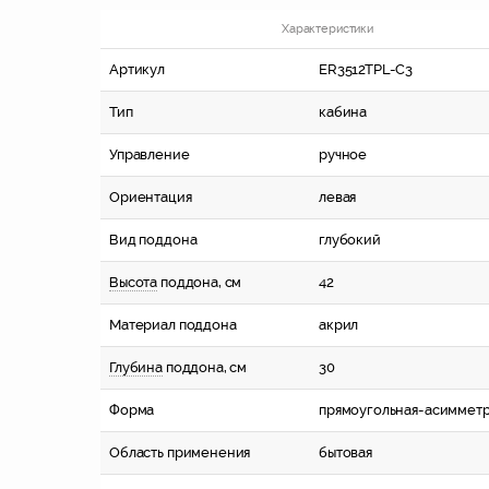
Характеристики
Артикул
ER3512TPL-C3
Тип
кабина
Управление
ручное
Ориентация
левая
Вид поддона
глубокий
Высота
поддона, см
42
Материал поддона
акрил
Глубина
поддона, см
30
Форма
прямоугольная-асиммет
Область применения
бытовая