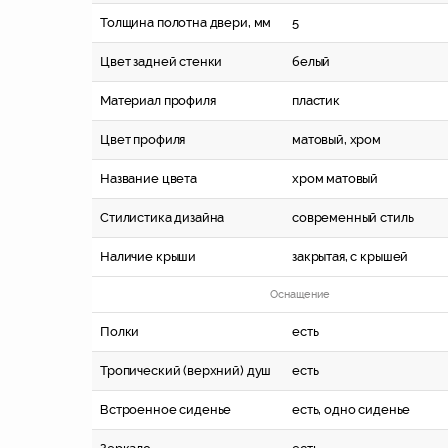
Толщина полотна двери, мм
5
Цвет задней стенки
белый
Материал профиля
пластик
Цвет профиля
матовый, хром
Название цвета
хром матовый
Стилистика дизайна
современный стиль
Наличие крыши
закрытая, c крышей
Оснащение
Полки
есть
Тропический (верхний) душ
есть
Встроенное сиденье
есть, одно сиденье