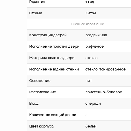
Гарантия
1 год
Страна
Китай
Внешнее исполнение
Конструкция дверей
раздвижная
Исполнение полотна двери
рифленое
Материал полотна двери
стекло
Исполнение задней стенки
стекло, тонированное
Освещение
нет
Расположение
пристенно-боковое
Вход
спереди
Количество секций двери
2
Цвет корпуса
белый