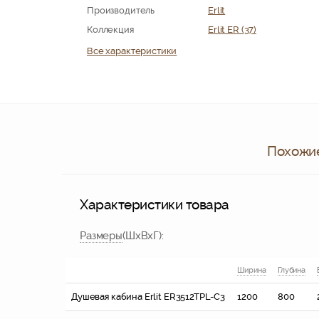
Производитель
Erlit
Коллекция
Erlit ER (37)
Все характеристики
Похожие
Характеристики товара
Размер
ы
(ШхВхГ)
:
Ширина
Глубина
Душевая кабина Erlit ER3512TPL-C3
1200
800