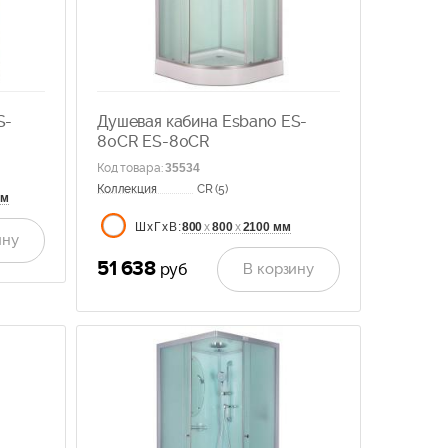
S-
Душевая кабина Esbano ES-
80CR ES-80CR
Код товара
:
35534
Коллекция
CR (5)
мм
800
х
800
х
2100 мм
ШхГхВ:
ину
51 638
В корзину
руб