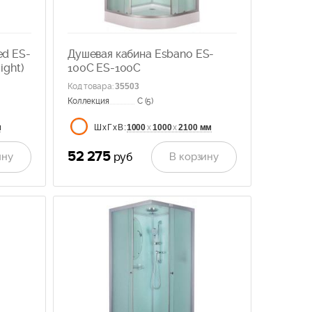
ed ES-
Душевая кабина Esbano ES-
ight)
100C ES-100C
Код товара
:
35503
Коллекция
C (5)
м
1000
х
1000
х
2100 мм
ШхГхВ:
52 275
ину
В корзину
руб