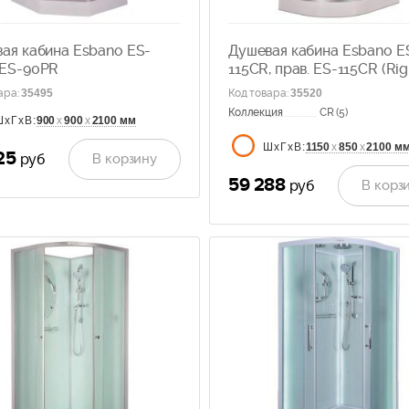
ая кабина Esbano ES-
Душевая кабина Esbano E
 ES-90PR
115CR, прав. ES-115CR (Rig
ара
:
35495
Код товара
:
35520
Коллекция
CR (5)
900
х
900
х
2100 мм
ШхГхВ:
1150
х
850
х
2100 м
ШхГхВ:
25
В корзину
руб
59 288
В корз
руб