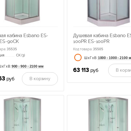
ая кабина Esbano ES-
Душевая кабина Esbano E
 ES-90CK
100PR ES-100PR
ара
:
35535
Код товара
:
35505
ция
CK (3)
1000
х
1000
х
2100 
ШхГхВ:
900
х
900
х
2100 мм
ШхГхВ:
63 113
В корз
руб
63
В корзину
руб