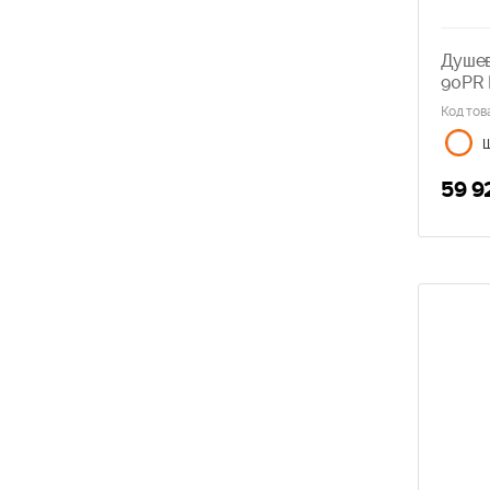
Душев
90PR
Код тов
59 9