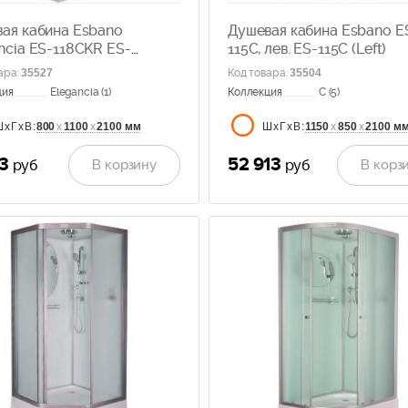
ая кабина Esbano
Душевая кабина Esbano E
ncia ES-118CKR ES-
115C, лев. ES-115C (Left)
KR
ара
:
35527
Код товара
:
35504
ция
Elegancia (1)
Коллекция
C (5)
800
х
1100
х
2100 мм
1150
х
850
х
2100 м
ШхГхВ:
ШхГхВ:
13
52 913
В корзину
В корз
руб
руб