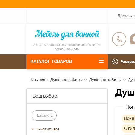
Доставка
Интернет-магазин сантехники и мебели для
ванной комнаты
КАТАЛОГ ТОВАРОВ
Распро
Главная
Душевые кабины
Душевые кабины
Душ
Ду
Ваш выбор
Поп
Esbano
80х8
C ги
Очистить все