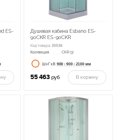
ed ES-
Душевая кабина Esbano ES-
90CKR ES-90CKR
Код товара
:
35536
Коллекция
CKR (3)
м
900
х
900
х
2100 мм
ШхГхВ:
55 463
ину
В корзину
руб