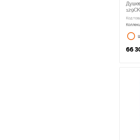
Душев
Timo
129CK
Радомир
Код тов
Коллек
66 3