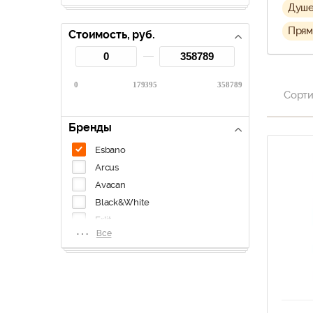
Душе
Прям
Стоимость, руб.
0
179395
358789
Сорти
Бренды
Esbano
Arcus
Avacan
Black&White
Erlit
⋯
Все
Maroni
Mirwell
Niagara
River
Royal Bath