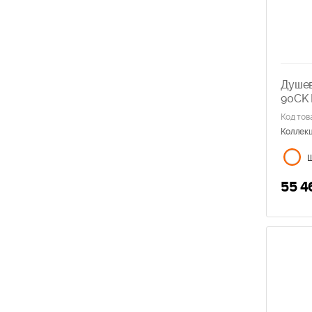
Душев
90CK
Код тов
Коллек
55 4