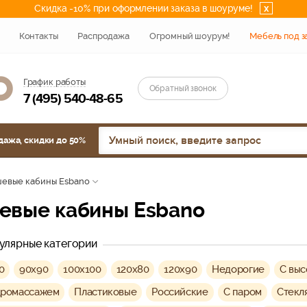
Скидка -10% при оформлении заказа в шоуруме!
x
Контакты
Распродажа
Огромный шоурум!
Мебель под з
График работы
Обратный звонок
7 (495) 540-48-65
дажа, скидки до 50%
евые кабины Esbano
шевые кабины Esbano
улярные категории
0
90х90
100х100
120х80
120х90
Недорогие
C вы
дромассажем
Пластиковые
Российские
С паром
Стекл