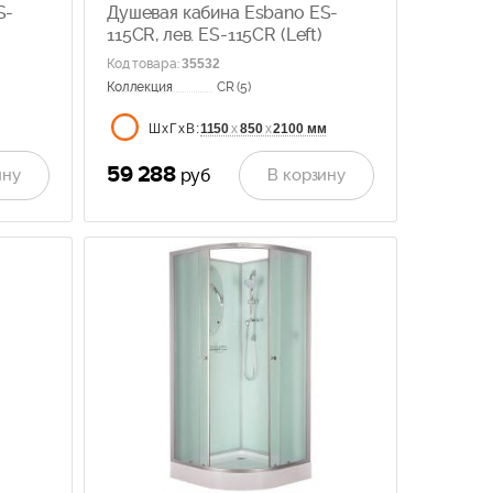
S-
Душевая кабина Esbano ES-
115CR, лев. ES-115CR (Left)
Код товара
:
35532
Коллекция
CR (5)
1150
х
850
х
2100 мм
ШхГхВ:
59 288
ину
В корзину
руб