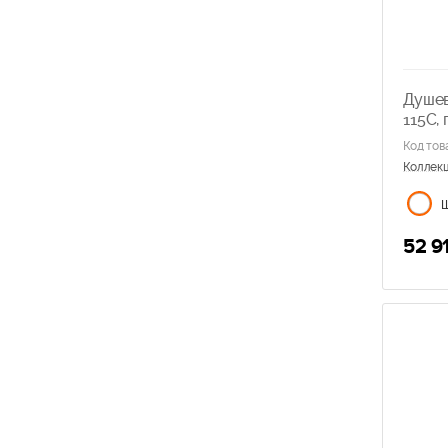
Душев
115C, 
Код тов
Коллек
52 9