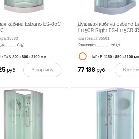
ая кабина Esbano ES-80C
Душевая кабина Esbano L
0C
L115CR Right ES-L115CR (R
ара
:
35533
Код товара
:
35501
ция
C (5)
Коллекция
Led (7)
800
х
800
х
2100 мм
1150
х
850
х
2100 м
ШхГхВ:
ШхГхВ:
25
77 138
В корзину
В корз
руб
руб