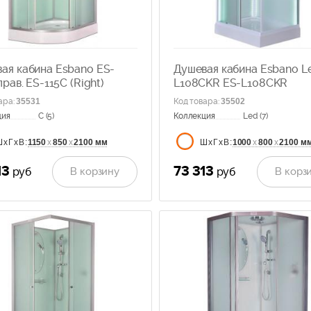
ая кабина Esbano ES-
Душевая кабина Esbano L
прав. ES-115C (Right)
L108CKR ES-L108CKR
ара
:
35531
Код товара
:
35502
ция
C (5)
Коллекция
Led (7)
1150
х
850
х
2100 мм
1000
х
800
х
2100 м
ШхГхВ:
ШхГхВ:
13
73 313
В корзину
В корз
руб
руб