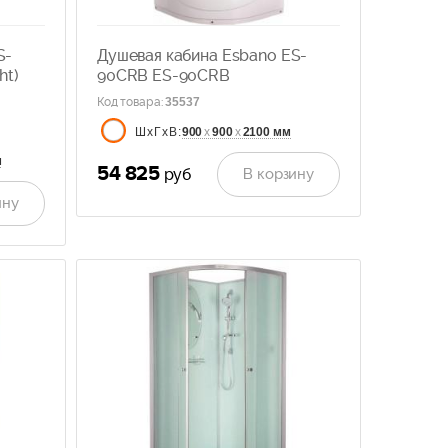
S-
Душевая кабина Esbano ES-
ht)
90CRB ES-90CRB
Код товара
:
35537
900
х
900
х
2100 мм
ШхГхВ:
м
54 825
В корзину
руб
ину