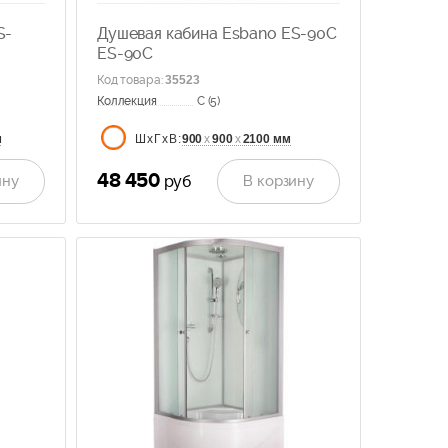
S-
Душевая кабина Esbano ES-90C
ES-90C
Код товара
:
35523
Коллекция
C (5)
м
900
х
900
х
2100 мм
ШхГхВ:
48 450
ину
В корзину
руб