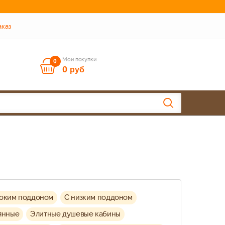
аказ
Мои покупки
0
0
руб
соким поддоном
C низким поддоном
янные
Элитные душевые кабины