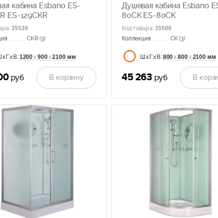
ая кабина Esbano ES-
Душевая кабина Esbano E
R ES-129CKR
80CK ES-80CK
ара
:
35526
Код товара
:
35506
ция
CKR (3)
Коллекция
CK (3)
1200
х
900
х
2100 мм
800
х
800
х
2100 мм
ШхГхВ:
ШхГхВ:
00
45 263
В корзину
В корз
руб
руб