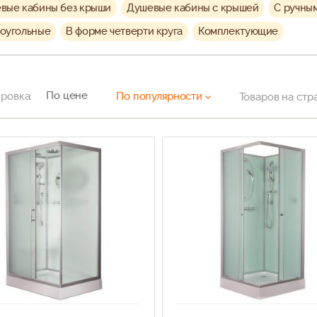
вые кабины без крыши
Душевые кабины с крышей
С ручны
оугольные
В форме четверти круга
Комплектующие
По цене
ровка:
По популярности
Товаров на стр