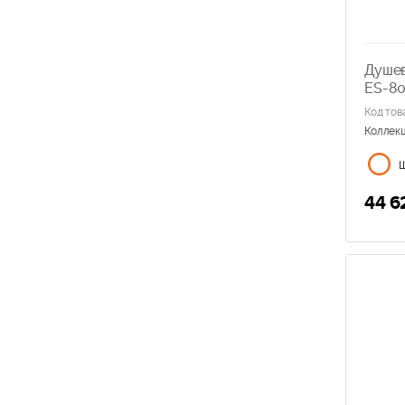
Душев
ES-8
Код тов
Коллек
44 6