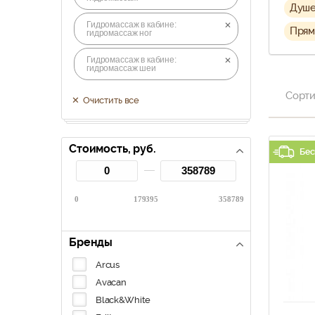
Душе
Гидромассаж в кабине:
Прям
гидромассаж ног
Гидромассаж в кабине:
гидромассаж шеи
Сорти
Очистить все
Стоимость, руб.
Бес
0
179395
358789
Бренды
Arcus
Avacan
Black&White