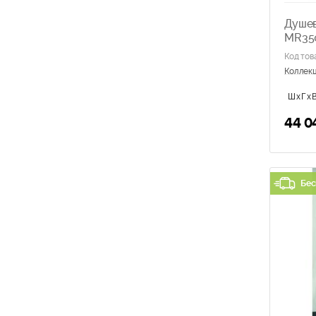
Душев
MR35
Код тов
Коллек
ШхГхВ
44 0
Бес