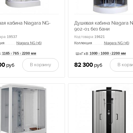
ая кабина Niagara NG-
Душевая кабина Niagara 
902-01 без бани
ара
:
19537
Код товара
:
19621
ция
Niagara NG (36)
Коллекция
Niagara NG (36)
1165
х
765
х
2200 мм
1000
х
1000
х
2200 мм
:
ШхГхВ:
00
82 300
В корзину
В корз
руб
руб