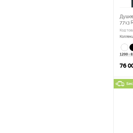
Душев
7713 
Код тов
Коллек
1200
х
8
76 0
Бес