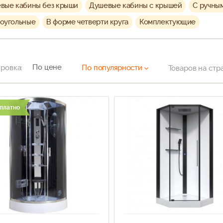
вые кабины без крыши
Душевые кабины с крышей
С ручны
оугольные
В форме четверти круга
Комплектующие
По цене
ровка:
По популярности
Товаров на стр
платно