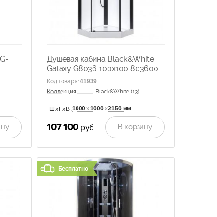
NG-
Душевая кабина Black&White
Galaxy G8036 100x100 8036000
с гидромассажем
Код товара
:
41939
Коллекция
Black&White (13)
1000
х
1000
х
2150 мм
ШхГхВ:
107 100
ину
В корзину
руб
Бесплатно