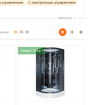
м управлением
С электронным управлением
свернуть
анице:
30
45
60
Скидка
7 724
р.