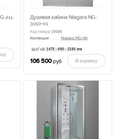
G-211
Душевая кабина Niagara NG-
3150-01
Код товара
:
19586
Коллекция
Niagara NG (36)
1475
х
690
х
2180 мм
ШхГхВ:
ину
106 500
В корзину
руб