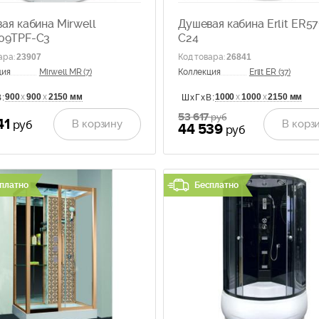
ая кабина Mirwell
Душевая кабина Erlit ER5
09TPF-C3
C24
ара
:
23907
Код товара
:
26841
ция
Mirwell MR (7)
Коллекция
Erlit ER (37)
900
х
900
х
2150 мм
1000
х
1000
х
2150 мм
:
ШхГхВ:
53 617
руб
41
В корзину
В корз
руб
44 539
руб
платно
Бесплатно