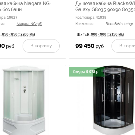
ая кабина Niagara NG-
Душевая кабина Black&Wh
1 без бани
Galaxy G8035 90x90 8035
гидромассажем
ара
:
19627
Код товара
:
41938
ция
Niagara NG (36)
Коллекция
Black&White (13)
850
х
850
х
2200 мм
900
х
900
х
2150 мм
:
ШхГхВ:
00
99 450
В корзину
В корз
руб
руб
Скидка
9 078
р.