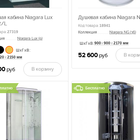
ая кабина Niagara Lux
Душевая кабина Niagara N
R/L
Код товара
:
18941
ара
:
27319
Коллекция
Niagara NG (36)
ция
Niagara Lux (9)
900
х
900
х
2170 мм
ШхГхВ:
ШхГхВ:
52 600
В корз
руб
20
х
2150 мм
00
В корзину
руб
платно
Бесплатно