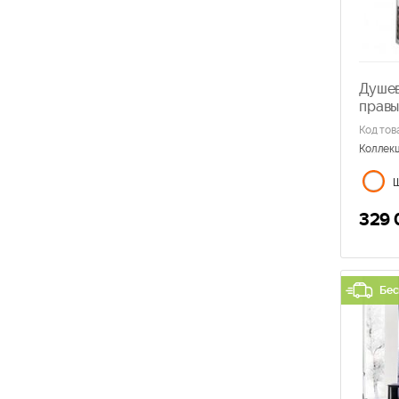
Душев
правы
Код тов
Коллек
329 
Бес