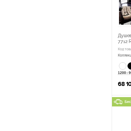
Душев
7712 
Код тов
Коллек
1200
х
9
68 1
Бес