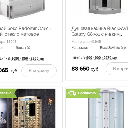
ой бокс Radomir Элис 1
Душевая кабина Black&Wh
й, стекло матовое
Galaxy G8701 с низким
поддоном, без крыши
ара
:
13043
Код товара
:
41945
ция
Элис 1 (1)
Коллекция
Black&White (13)
900
х
900
х
2170 мм
ШхГхВ:
1680
х
850
х
2260 мм
ШхГхВ:
88 650
В корз
руб
065
В корзину
руб
платно
Бесплатно