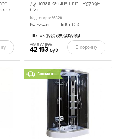
ite
Душевая кабина Erlit ER5709P-
000 с
C24
Код товара
:
26828
Коллекция
Erlit ER (37)
900
х
900
х
2150 мм
ШхГхВ:
49 877
руб
ину
В корзину
42 153
руб
Бесплатно