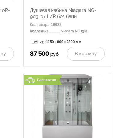
710P-
Душевая кабина Niagara NG-
903-01 L/R без бани
Код товара
:
19622
Коллекция
Niagara NG (36)
1150
х
800
х
2200 мм
ШхГхВ:
87 500
ину
В корзину
руб
Бесплатно