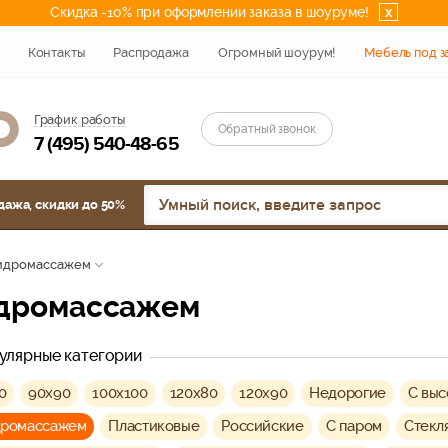
Скидка -10% при оформлении заказа в шоуруме!
x
Контакты
Распродажа
Огромный шоурум!
Мебель под з
График работы
Обратный звонок
7 (495) 540-48-65
дажа, скидки до 50%
идромассажем
гидромассажем
улярные категории
0
90х90
100х100
120х80
120х90
Недорогие
C вы
дромассажем
Пластиковые
Российские
С паром
Стекл