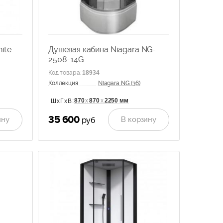
ite
Душевая кабина Niagara NG-
2508-14G
Код товара
:
18934
Коллекция
Niagara NG (36)
870
х
870
х
2250 мм
ШхГхВ:
35 600
ину
В корзину
руб