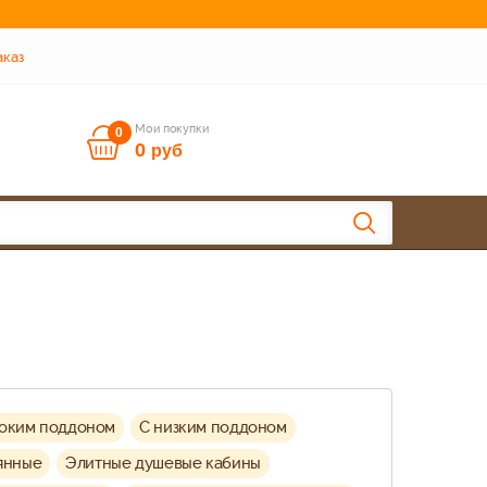
аказ
Мои покупки
0
0
руб
соким поддоном
C низким поддоном
янные
Элитные душевые кабины