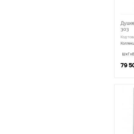
Душев
303
Код тов
Коллек
ШхГхВ
79 5