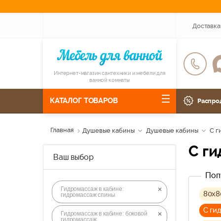
Доставка
Интернет-магазин сантехники и мебели для
ванной комнаты
КАТАЛОГ ТОВАРОВ
Распро
Главная
Душевые кабины
Душевые кабины
C г
C 
Ваш выбор
Поп
Гидромассаж в кабине:
80х8
гидромассаж спины
C ги
Гидромассаж в кабине: боковой
гидромассаж