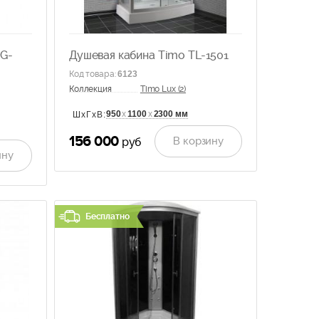
NG-
Душевая кабина Timo TL-1501
Код товара
:
6123
Коллекция
Timo Lux (2)
950
х
1100
х
2300 мм
ШхГхВ:
156 000
В корзину
руб
ину
Бесплатно