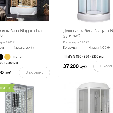
ая кабина Niagara Lux
Душевая кабина Niagara 
R/L
3301-14G
ара
:
19617
Код товара
:
18477
ция
Niagara Lux (9)
Коллекция
Niagara NG (36)
890
х
890
х
2200 мм
ШхГхВ:
ШхГхВ:
00
х
2200 мм
37 200
В корз
руб
00
В корзину
руб
платно