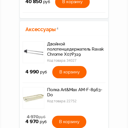
40 850
В корзину
руб
Аксессуары
4
Двойной
полотенцедержатель Ravak
Chrome X07P319
Код товара:
34027
4 990
В корзину
руб
Полка Art&Max AM-F-8963-
Do
Код товара:
22752
4 970
руб
4 970
В корзину
руб