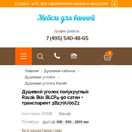
Скидка -10% при оформлении заказа в шоуруме!
x
График работы
7 (495) 540-48-65
0
Главная
Душевые кабины
Душевые уголки
Душевые уголки Ravak
Душевой уголок полукруглый
Ravak Blix BLCP4-90 сатин +
транспарент 3B270U00Z1
Ravak
Код товара:
27539
Размеры:
900
х
900
х
1900 мм
ШхГхВ:
Все характеристики