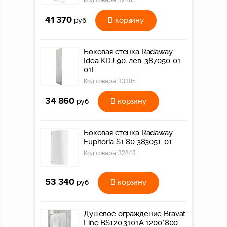
Код товара:
32885
41 370
В корзину
руб
Боковая стенка Radaway
Idea KDJ 90, лев. 387050-01-
01L
Код товара:
33305
34 860
В корзину
руб
Боковая стенка Radaway
Euphoria S1 80 383051-01
Код товара:
32843
53 340
В корзину
руб
Душевое ограждение Bravat
Line BS120.3101A 1200*800