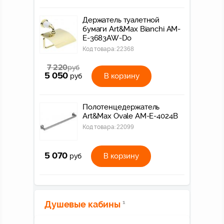
Держатель туалетной
бумаги Art&Max Bianchi AM-
E-3683AW-Do
Код товара:
22368
7 220
руб
5 050
В корзину
руб
Полотенцедержатель
Art&Max Ovale AM-E-4024B
Код товара:
22099
5 070
В корзину
руб
Душевые кабины
1