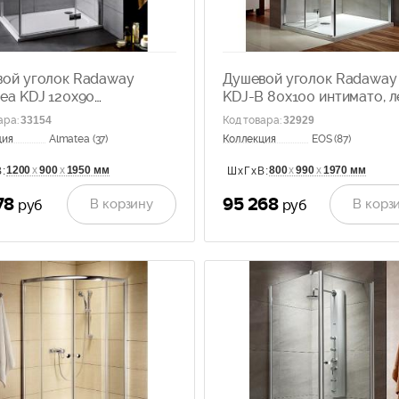
ой уголок Radaway
Душевой уголок Radaway
ea KDJ 120x90
KDJ-B 80x100 интимато, л
ачное стекло, прав.
37443-01-12NL
ара
:
33154
Код товара
:
32929
-01-01NR
ция
Almatea (37)
Коллекция
EOS (87)
1200
х
900
х
1950 мм
800
х
990
х
1970 мм
:
ШхГхВ:
078
95 268
В корзину
В корз
руб
руб