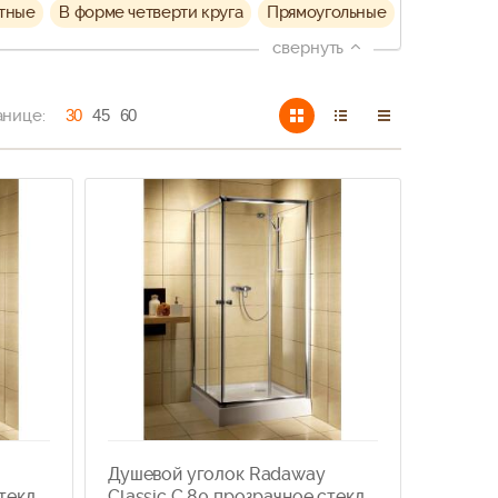
тные
В форме четверти круга
Прямоугольные
свернуть
анице:
30
45
60
Душевой уголок Radaway
стекло
Classic C 80 прозрачное стекло