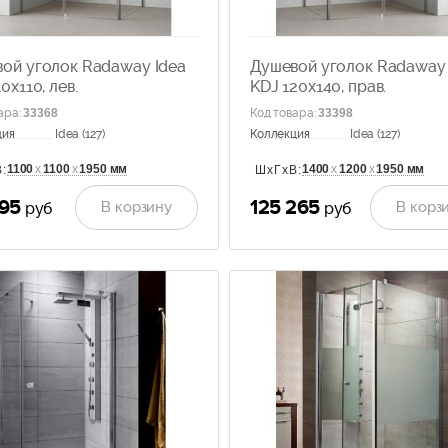
ой уголок Radaway Idea
Душевой уголок Radaway 
0x110, лев.
KDJ 120x140, прав.
ара
:
33368
Код товара
:
33398
ция
Idea (127)
Коллекция
Idea (127)
1100
х
1100
х
1950 мм
1400
х
1200
х
1950 мм
:
ШхГхВ:
395
125 265
В корзину
В корз
руб
руб