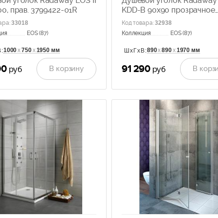
ой уголок Radaway EOS II
Душевой уголок Radaway
00, прав. 3799422-01R
KDD-B 90x90 прозрачное
стекло 37303-01-01N
ара
:
33018
Код товара
:
32938
ция
EOS (87)
Коллекция
EOS (87)
1000
х
750
х
1950 мм
890
х
890
х
1970 мм
:
ШхГхВ:
00
91 290
В корзину
В корз
руб
руб