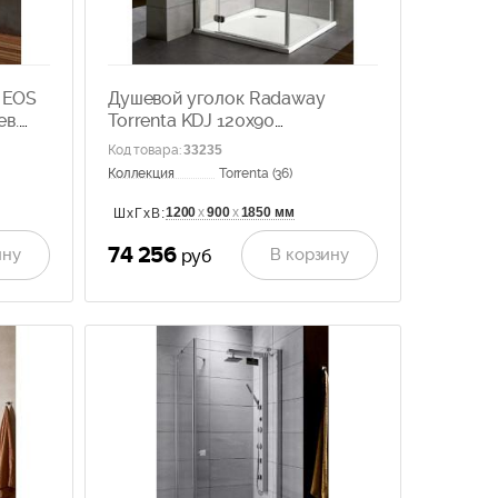
 EOS
Душевой уголок Radaway
ев.
Torrenta KDJ 120x90
прозрачное стекло, лев. 32245-
Код товара
:
33235
01-01NL
Коллекция
Torrenta (36)
1200
х
900
х
1850 мм
ШхГхВ:
74 256
ину
В корзину
руб