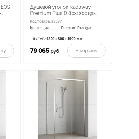
 EOS
Душевой уголок Radaway
е
Premium Plus D 80x120x190
прозрачное стекло 30435-01-
Код товара
:
33077
01N
Коллекция
Premium Plus (34)
1200
х
800
х
1900 мм
ШхГхВ:
79 065
ину
В корзину
руб