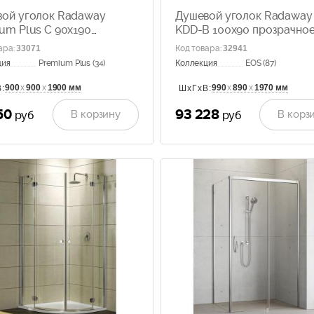
ой уголок Radaway
Душевой уголок Radaway
um Plus C 90x190
KDD-B 100x90 прозрачно
ачное стекло 30453-01-
стекло 37353-01-01N
ара
:
33071
Код товара
:
32941
ция
Premium Plus (34)
Коллекция
EOS (87)
900
х
900
х
1900 мм
990
х
890
х
1970 мм
:
ШхГхВ:
50
93 228
В корзину
В корз
руб
руб