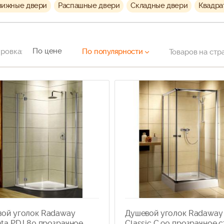
вижные двери
Распашные двери
Складные двери
Квадра
По цене
ровка:
По популярности
Товаров на стр
ой уголок Radaway
Душевой уголок Radaway
nta PDJ 80 прозрачное
Classic C 90 прозрачное 