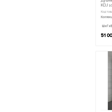
Душев
KDJ 1
Код тов
Коллек
ШхГхВ
51 0