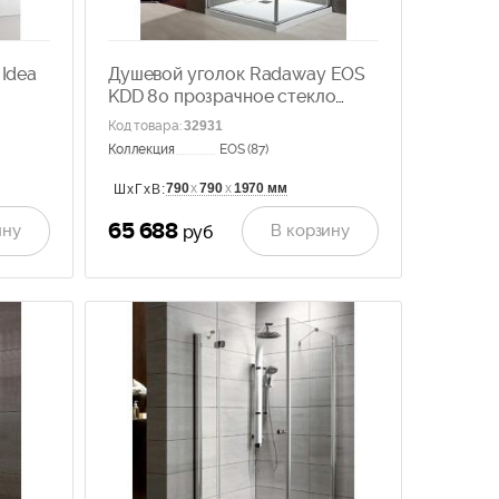
Idea
Душевой уголок Radaway EOS
KDD 80 прозрачное стекло
37213-01-01N
Код товара
:
32931
Коллекция
EOS (87)
790
х
790
х
1970 мм
ШхГхВ:
65 688
ину
В корзину
руб