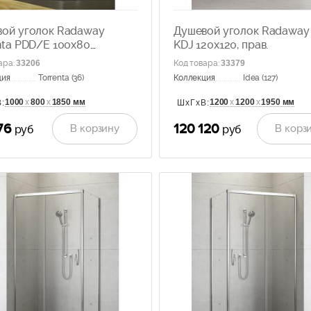
ой уголок Radaway
Душевой уголок Radaway 
nta PDD/E 100x80
KDJ 120x120, прав.
ачное стекло 31640-01-
ара
:
33206
Код товара
:
33379
ция
Torrenta (36)
Коллекция
Idea (127)
1000
х
800
х
1850 мм
1200
х
1200
х
1950 мм
:
ШхГхВ:
76
120 120
В корзину
В корз
руб
руб