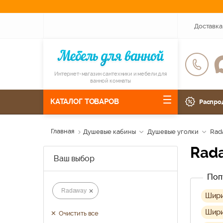
Доставка
Интернет-магазин сантехники и мебели для
ванной комнаты
КАТАЛОГ ТОВАРОВ
Распро
Главная
Душевые кабины
Душевые уголки
Rad
Ra
Ваш выбор
Поп
Radaway
Шири
Шири
Очистить все