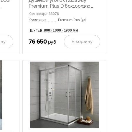
 EOS
Душевой уголок Radaway
Premium Plus D 80x100x190
прозрачное стекло 30434-01-
Код товара
:
33076
01N
Коллекция
Premium Plus (34)
800
х
1000
х
1900 мм
ШхГхВ:
76 650
ину
В корзину
руб