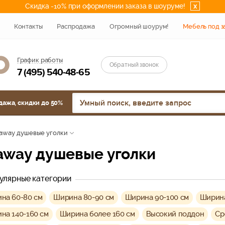
Скидка -10% при оформлении заказа в шоуруме!
x
Контакты
Распродажа
Огромный шоурум!
Мебель под з
График работы
Обратный звонок
7 (495) 540-48-65
дажа, скидки до 50%
away душевые уголки
daway душевые уголки
улярные категории
на 60-80 см
Ширина 80-90 см
Ширина 90-100 см
Ширина
на 140-160 см
Ширина более 160 см
Высокий поддон
Ср