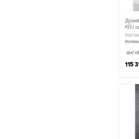
Душев
KDJ 11
Код тов
Коллек
ШхГхВ
115 