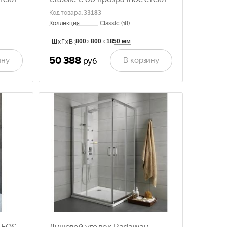
30060-01-01
Код товара
:
33183
Коллекция
Classic (18)
800
х
800
х
1850 мм
ШхГхВ:
50 388
ину
В корзину
руб