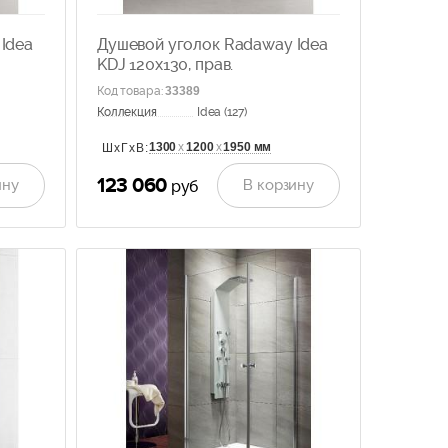
Idea
Душевой уголок Radaway Idea
KDJ 120x130, прав.
Код товара
:
33389
Коллекция
Idea (127)
1300
х
1200
х
1950 мм
ШхГхВ:
123 060
ину
В корзину
руб