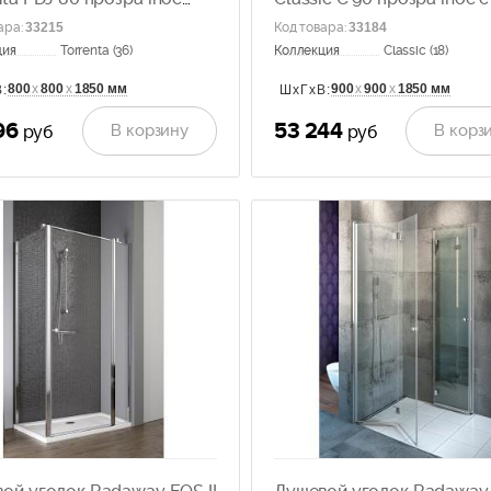
о, лев. 31710-01-01N
30050-01-01
ара
:
33215
Код товара
:
33184
ция
Torrenta (36)
Коллекция
Classic (18)
800
х
800
х
1850 мм
900
х
900
х
1850 мм
:
ШхГхВ:
96
53 244
В корзину
В корз
руб
руб