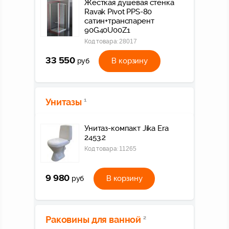
Жесткая душевая стенка
Ravak Pivot PPS-80
сатин+транспарент
90G40U00Z1
Код товара:
28017
33 550
В корзину
руб
Унитазы
1
Унитаз-компакт Jika Era
2453.2
Код товара:
11265
9 980
В корзину
руб
Раковины для ванной
2