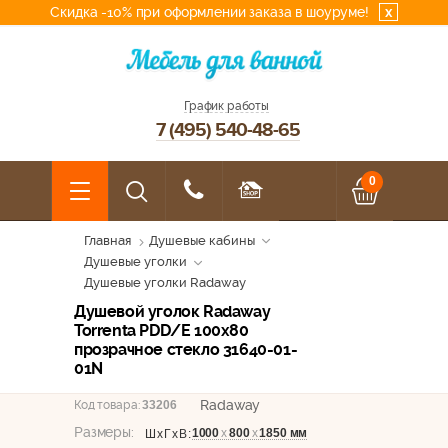
Скидка -10% при оформлении заказа в шоуруме!
x
График работы
7 (495) 540-48-65
0
Главная
Душевые кабины
Душевые уголки
Душевые уголки Radaway
Душевой уголок Radaway
Torrenta PDD/E 100x80
прозрачное стекло 31640-01-
01N
Radaway
Код товара:
33206
Размеры:
1000
х
800
х
1850 мм
ШхГхВ: