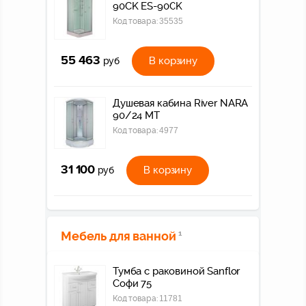
90CK ES-90CK
Код товара:
35535
55 463
В корзину
руб
Душевая кабина River NARA
90/24 МТ
Код товара:
4977
31 100
В корзину
руб
Мебель для ванной
1
Тумба с раковиной Sanflor
Софи 75
Код товара:
11781