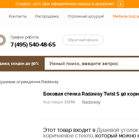
Скидка -10% при оформлении заказа в шоуруме!
x
Контакты
Распродажа
Огромный шоурум!
Мебель под з
График работы
Обратный звонок
7 (495) 540-48-65
дажа, скидки до 50%
Душевые ограждения Radaway
Боковая стенка Radaway Twist S 90 кор
Radaway
Код товара:
33256
Этот товар входит в
Душевой уголок
коричневое стекло
, который можно к