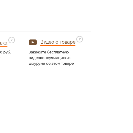
?
?
Видео о товаре
вка
90 руб.
Закажите бесплатную
)
видеоконсультацию из
шоурума об этом товаре