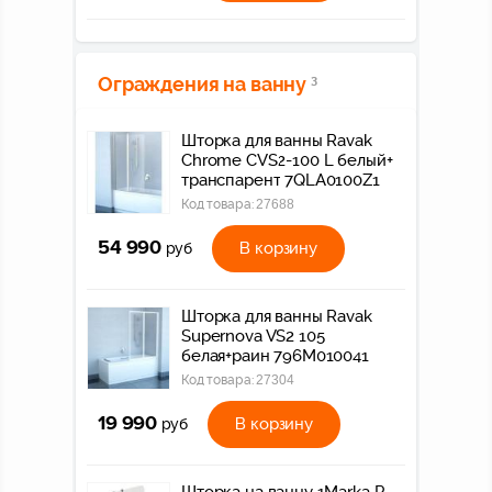
Ограждения на ванну
3
Шторка для ванны Ravak
Chrome CVS2-100 L белый+
транспарент 7QLA0100Z1
Код товара:
27688
54 990
В корзину
руб
Шторка для ванны Ravak
Supernova VS2 105
белая+раин 796M010041
Код товара:
27304
19 990
В корзину
руб
Шторка на ванну 1Marka P-