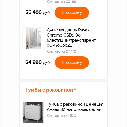
Код товара:
33160
56 406
В корзину
руб
Душевая дверь Ravak
Chrome CSD1-80
блестящий+транспарент
0QV40C00Z1
Код товара:
27772
64 990
В корзину
руб
Тумбы с раковиной
2
Тумба с раковиной Венеция
Амали 80 напольная, белый
Код товара:
41523