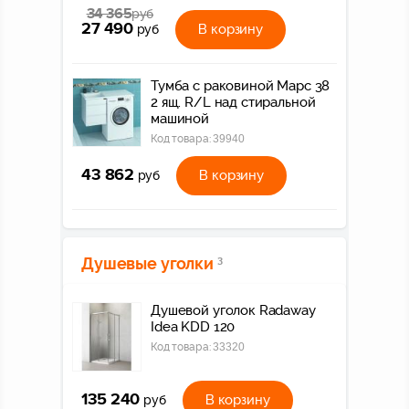
34 365
руб
27 490
В корзину
руб
Тумба с раковиной Марс 38
2 ящ. R/L над стиральной
машиной
Код товара:
39940
43 862
В корзину
руб
Душевые уголки
3
Душевой уголок Radaway
Idea KDD 120
Код товара:
33320
135 240
В корзину
руб