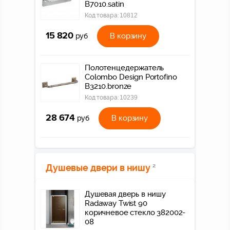
B7010.satin
Код товара:
10812
15 820
В корзину
руб
Полотенцедержатель
Colombo Design Portofino
B3210.bronze
Код товара:
10239
28 674
В корзину
руб
Душевые двери в нишу
2
Душевая дверь в нишу
Radaway Twist 90
коричневое стекло 382002-
08