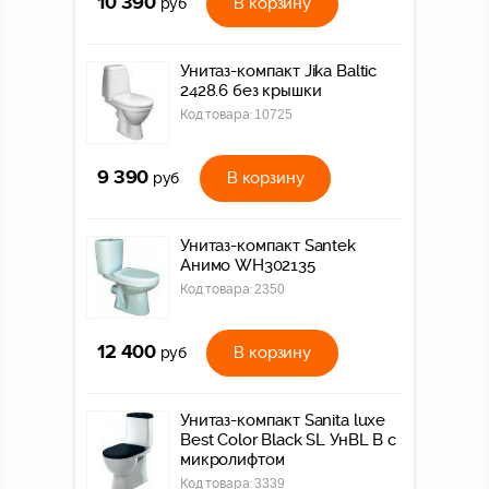
10 390
В корзину
руб
Унитаз-компакт Jika Baltic
2428.6 без крышки
Код товара:
10725
9 390
В корзину
руб
Унитаз-компакт Santek
Анимо WH302135
Код товара:
2350
12 400
В корзину
руб
Унитаз-компакт Sanita luxe
Best Color Black SL УнBL B с
микролифтом
Код товара:
3339