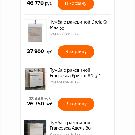
46 770
В корзину
руб
Тумба c раковиной Dreja Q
Max 55
Код товара:
12749
27 900
В корзину
руб
Тумба с раковиной
Francesca Кристи 80-3.2
Код товара:
40192
33 445
руб
26 750
В корзину
руб
Тумба с раковиной
Francesca Адель 80
Код товара:
40188