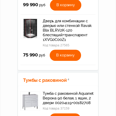
99 990
В корзину
руб
Дверь для комбинации с
дверью или стенкой Ravak
Blix BLRV2K-120
блестящий+транспарент
1XVG0C00Z1
Код товара:
27565
75 990
В корзину
руб
Тумбы с раковиной
4
Тумба с раковиной Aquanet
Верона 90 белая, 1 ящик, 2
двери 00204119+00182708
Код товара:
37159