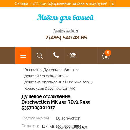
Скидка -10% при оформлении заказа в шоуруме!
x
График работы
7 (495) 540-48-65
0
Главная
Душевые кабины
Душевые ограждения
Душевые ограждения Duschwelten
Коллекция Duschwelten МК
Душевое ограждение
Duschwelten МК 450 RD/4 R550
5357005001017
Duschwelten
Код товара:
5204
Размеры:
900
х
900
х
1900 мм
ШхГхВ: