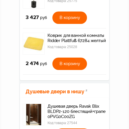
Код товара:
25775
3 427
В корзину
руб
Коврик для ванной комнаты
Ridder Plattfuß 67284 желтый
Код товара:
25028
2 474
В корзину
руб
Душевые двери в нишу
2
Душевая дверь Ravak Blix
BLDP2-120 блестящий+грапе
0PVG0C00ZG
Код товара:
27544