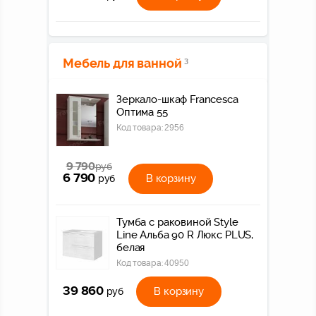
Мебель для ванной
3
Зеркало-шкаф Francesca
Оптима 55
Код товара:
2956
9 790
руб
6 790
В корзину
руб
Тумба с раковиной Style
Line Альба 90 R Люкс PLUS,
белая
Код товара:
40950
39 860
В корзину
руб