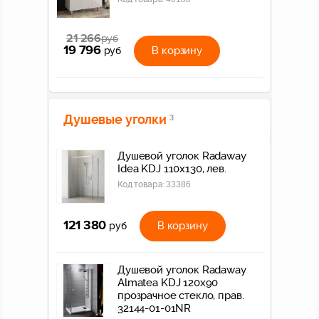
21 266
руб
19 796
В корзину
руб
Душевые уголки
3
Душевой уголок Radaway
Idea KDJ 110x130, лев.
Код товара:
33386
121 380
В корзину
руб
Душевой уголок Radaway
Almatea KDJ 120x90
прозрачное стекло, прав.
32144-01-01NR