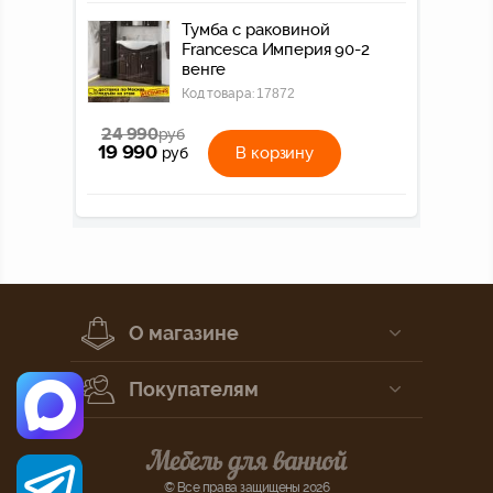
Тумба с раковиной
Francesca Империя 90-2
венге
Код товара:
17872
24 990
руб
19 990
В корзину
руб
О магазине
Покупателям
© Все права защищены 2026