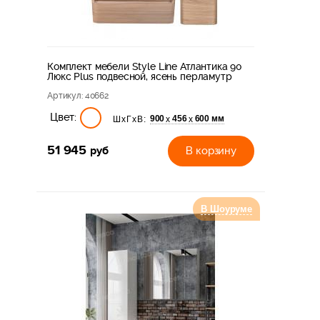
Комплект мебели Style Line Атлантика 90
Люкс Plus подвесной, ясень перламутр
Артикул
: 40662
Цвет:
900
456
600 мм
х
х
ШхГхВ:
51 945
руб
В корзину
В Шоуруме