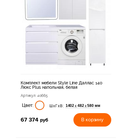
Комплект мебели Style Line Даллас 140
Люкс Plus напольная, белая
Артикул
: 40665
Цвет:
1402
482
580 мм
х
х
ШхГхВ:
67 374
руб
В корзину