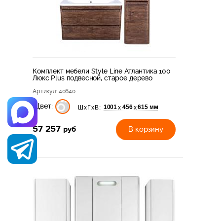
Комплект мебели Style Line Атлантика 100
Люкс Plus подвесной, старое дерево
Артикул
: 40640
Цвет:
1001
456
615 мм
х
х
ШхГхВ:
57 257
руб
В корзину