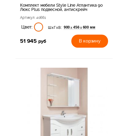
Комплект мебели Style Line Атлантика 90
Люкс Plus подвесной, антискрейч
Артикул
: 40661
Цвет:
900
456
600 мм
х
х
ШхГхВ:
51 945
руб
В корзину