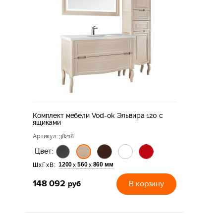
Комплект мебели Vod-ok Эльвира 120 с
ящиками
Артикул
: 38218
Цвет:
1200
560
860 мм
х
х
ШхГхВ:
148 092
руб
В корзину