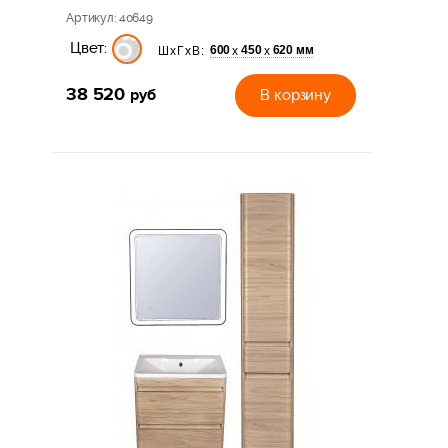
Артикул
: 40649
Цвет:
600
450
620 мм
х
х
ШхГхВ:
38 520
руб
В корзину