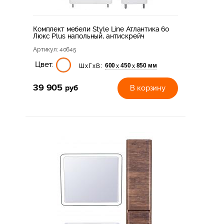
Комплект мебели Style Line Атлантика 60
Люкс Plus напольный, антискрейч
Артикул
: 40645
Цвет:
600
450
850 мм
х
х
ШхГхВ:
39 905
руб
В корзину