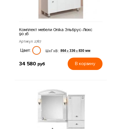
Комплект мебели Onika Эльбрус-Люкс
90.16
Артикул
: 2787
Цвет:
864
336
830 мм
х
х
ШхГхВ:
34 580
руб
В корзину