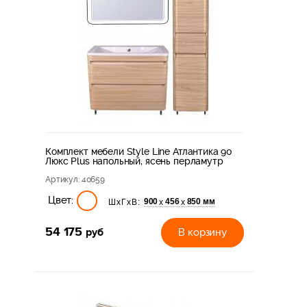
Комплект мебели Style Line Атлантика 90
Люкс Plus напольный, ясень перламутр
Артикул
: 40659
Цвет:
900
456
850 мм
х
х
ШхГхВ:
54 175
руб
В корзину