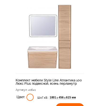
Комплект мебели Style Line Атлантика 100
Люкс Plus подвесной, ясень перламутр
Артикул
: 40641
Цвет:
1001
456
615 мм
х
х
ШхГхВ: