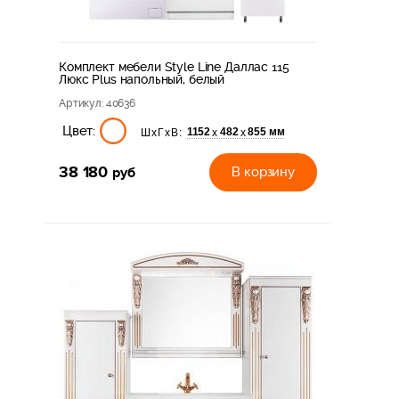
Комплект мебели Style Line Даллас 115
Люкс Plus напольный, белый
Артикул
: 40636
Цвет:
1152
482
855 мм
х
х
ШхГхВ:
38 180
руб
В корзину