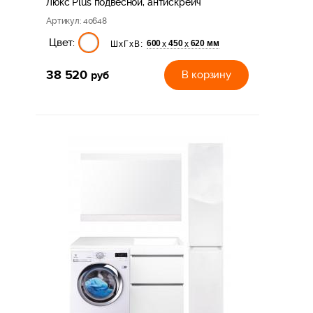
Люкс Plus подвесной, антискрейч
Артикул
: 40648
Цвет:
600
450
620 мм
х
х
ШхГхВ:
38 520
руб
В корзину