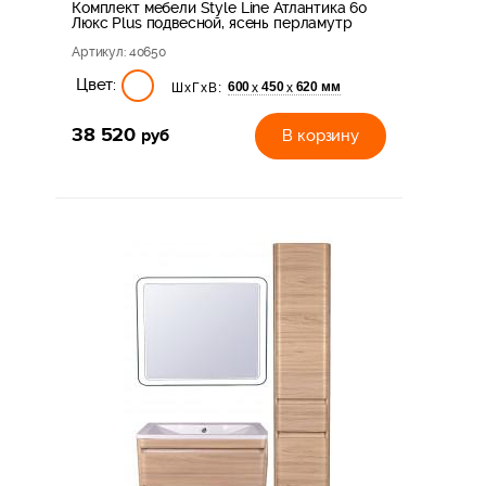
Комплект мебели Style Line Атлантика 60
Люкс Plus подвесной, ясень перламутр
Артикул
: 40650
Цвет:
600
450
620 мм
х
х
ШхГхВ:
38 520
руб
В корзину