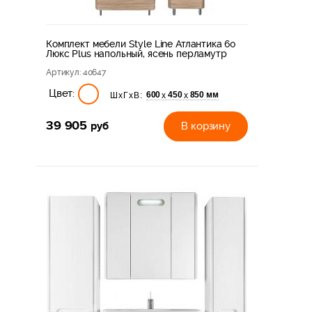
Комплект мебели Style Line Атлантика 60
Люкс Plus напольный, ясень перламутр
Артикул
: 40647
Цвет:
600
450
850 мм
х
х
ШхГхВ:
39 905
руб
В корзину