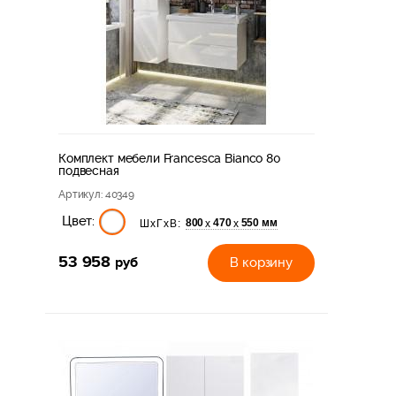
Комплект мебели Francesca Bianco 80
подвесная
Артикул
: 40349
Цвет:
800
470
550 мм
х
х
ШхГхВ:
53 958
руб
В корзину