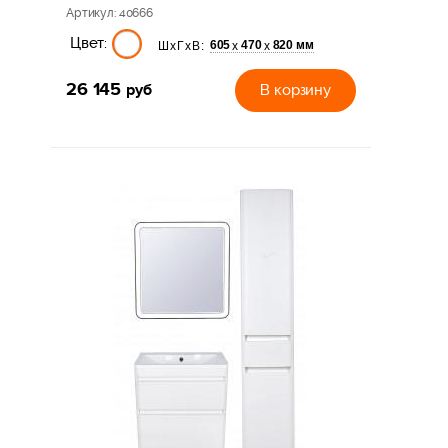
Артикул
: 40666
Цвет:
605
470
820 мм
х
х
ШхГхВ:
26 145
руб
В корзину