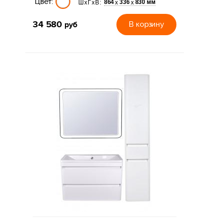
Цвет:
864
336
830 мм
х
х
ШхГхВ:
34 580
руб
В корзину