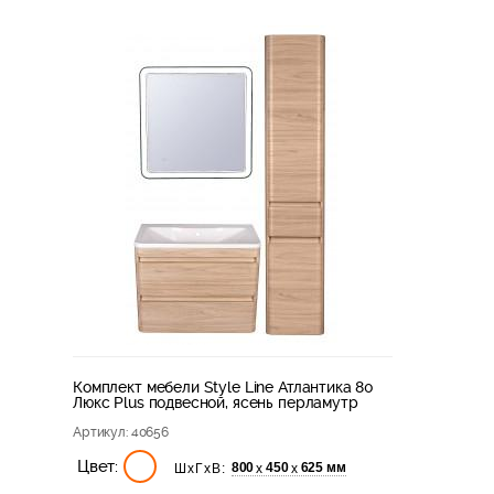
Комплект мебели Style Line Атлантика 80
Люкс Plus подвесной, ясень перламутр
Артикул
: 40656
Цвет:
800
450
625 мм
х
х
ШхГхВ: