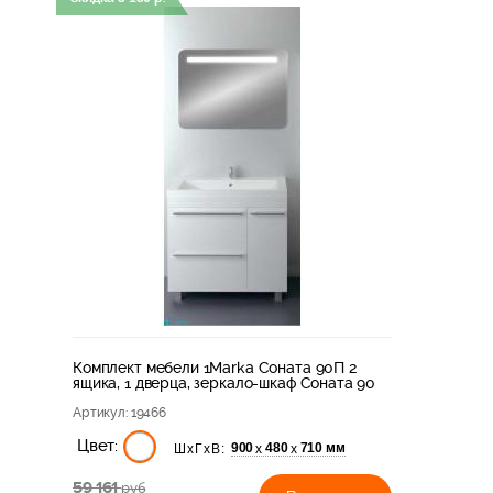
Комплект мебели 1Marka Соната 90П 2
ящика, 1 дверца, зеркало-шкаф Соната 90
Артикул
: 19466
Цвет:
900
480
710 мм
х
х
ШхГхВ:
59 161
руб