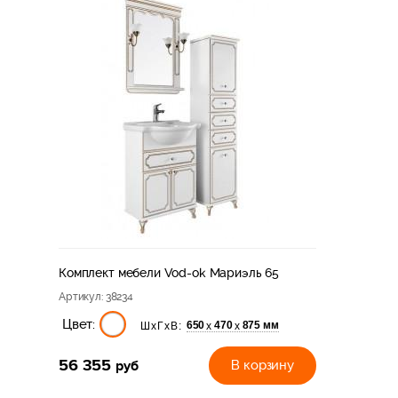
Комплект мебели Vod-ok Мариэль 65
Артикул
: 38234
Цвет:
650
470
875 мм
х
х
ШхГхВ:
56 355
руб
В корзину