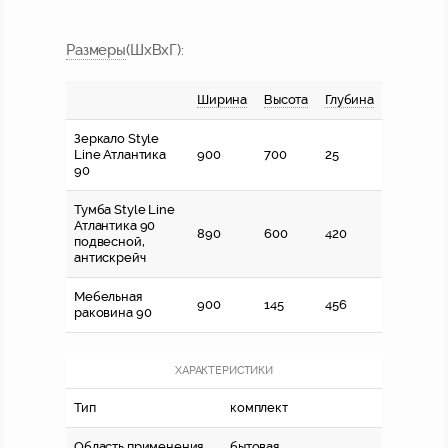
Размер
ы
(ШхВхГ)
:
Ширина
Высота
Глубина
Зеркало Style
Line Атлантика
900
700
25
90
Тумба Style Line
Атлантика 90
890
600
420
подвесной,
антискрейч
Мебельная
900
145
456
раковина 90
ХАРАКТЕРИСТИКИ
Тип
комплект
Область применения
бытовая