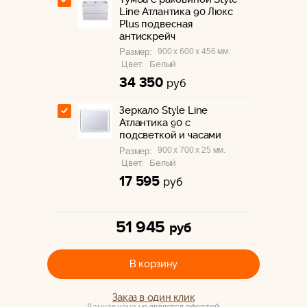
Line Атлантика 90 Люкс
Plus подвесная
антискрейч
900 x 600 x 456 мм.
Размер:
Цвет:
Белый
34 350
руб
Зеркало Style Line
Атлантика 90 с
подсветкой и часами
900 x 700 x 25 мм.
Размер:
Цвет:
Белый
17 595
руб
51 945
руб
В корзину
Заказ в один клик