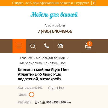
Скидка -10% при оформлении заказа в шоуруме!
x
График работы
7 (495) 540-48-65
0
Главная
Мебель для ванной
Мебель для ванной Style Line
Комплект мебели Style Line
Атлантика 90 Люкс Plus
подвесной, антискрейч
Style Line
Код товара:
40661
Цвет:
Размеры:
900
х
456
х
600 мм
ШхГхВ: