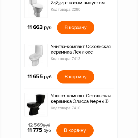
2423.4 с косым выпуском
Код товара:
2290
11 663
В корзину
руб
Унитаз-компакт Оскольская
керамика Лея люкс
Код товара:
7413
11 655
В корзину
руб
Унитаз-компакт Оскольская
керамика Элисса (черный)
Код товара:
7410
12 569
руб
11 775
В корзину
руб