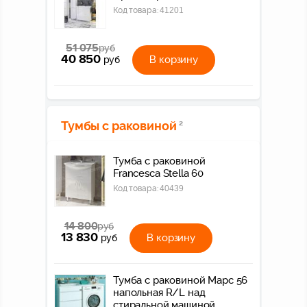
Код товара:
41201
51 075
руб
40 850
В корзину
руб
Тумбы с раковиной
2
Тумба с раковиной
Francesca Stella 60
Код товара:
40439
14 800
руб
13 830
В корзину
руб
Тумба с раковиной Марс 56
напольная R/L над
стиральной машиной