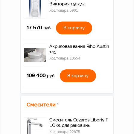
Виктория 150х72
Код товара:
5901
17 570
В корзину
руб
Акриловая ванна Riho Austin
145
Код товара:
13554
109 400
В корзину
руб
Смесители
4
Смеситель Cezares Liberty F
LC 01 для раковины
Код товара:
22875