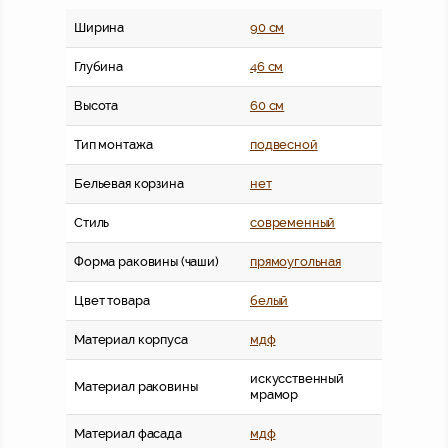
Ширина
90 см
Глубина
46 см
Высота
60 см
Тип монтажа
подвесной
Бельевая корзина
нет
Стиль
современный
Форма раковины (чаши)
прямоугольная
Цвет товара
белый
Материал корпуса
мдф
искусственный
Материал раковины
мрамор
Материал фасада
мдф