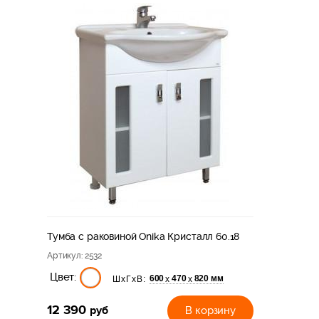
Тумба с раковиной Onika Кристалл 60.18
Артикул
: 2532
Цвет:
600
470
820 мм
х
х
ШхГхВ:
12 390
руб
В корзину