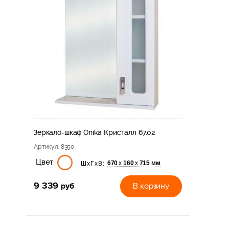
Зеркало-шкаф Onika Кристалл 67.02
Артикул
: 8350
Цвет:
670
160
715 мм
х
х
ШхГхВ:
9 339
руб
В корзину