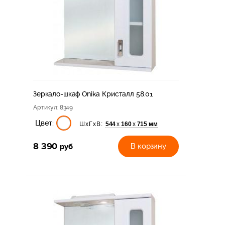
Зеркало-шкаф Onika Кристалл 58.01
Артикул
: 8349
Цвет:
544
160
715 мм
х
х
ШхГхВ:
8 390
руб
В корзину