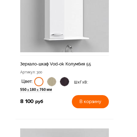
Зеркало-шкаф Vod-ok Колумбия 55
Артикул
: 300
Цвет:
ШхГхВ:
550
180
760 мм
х
х
8 100
руб
В корзину