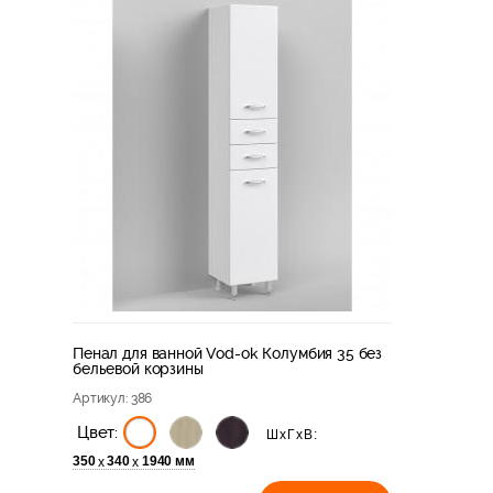
Пенал для ванной Vod-ok Колумбия 35 без
бельевой корзины
Артикул
: 386
Цвет:
ШхГхВ:
350
340
1940 мм
х
х