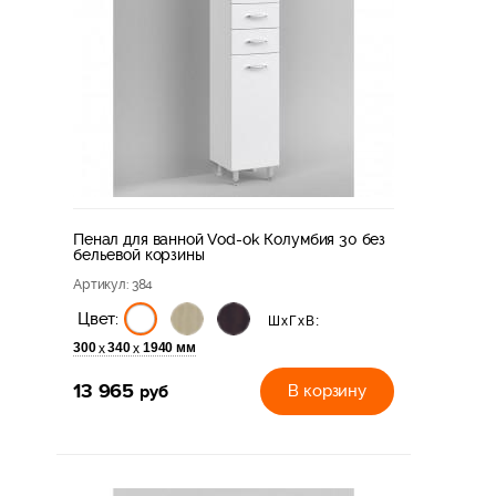
Пенал для ванной Vod-ok Колумбия 30 без
бельевой корзины
Артикул
: 384
Цвет:
ШхГхВ:
300
340
1940 мм
х
х
13 965
руб
В корзину