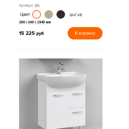
Артикул
: 383
Цвет:
ШхГхВ:
300
340
1940 мм
х
х
15 225
руб
В корзину