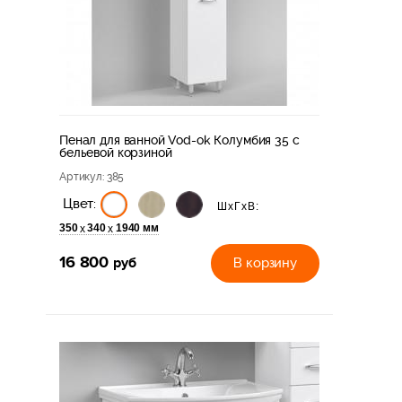
Пенал для ванной Vod-ok Колумбия 35 с
бельевой корзиной
Артикул
: 385
Цвет:
ШхГхВ:
350
340
1940 мм
х
х
16 800
руб
В корзину