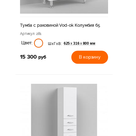
Тумба с раковиной Vod-ok Колумбия 65
Артикул
: 281
Цвет:
625
316
800 мм
х
х
ШхГхВ:
15 300
руб
В корзину