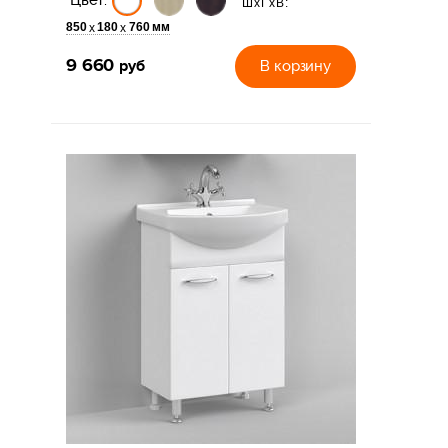
Цвет:
ШхГхВ:
850
180
760 мм
х
х
9 660
руб
В корзину