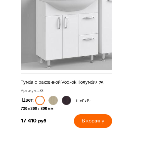
Тумба с раковиной Vod-ok Колумбия 75
Артикул
: 288
Цвет:
ШхГхВ:
730
360
800 мм
х
х
17 410
руб
В корзину