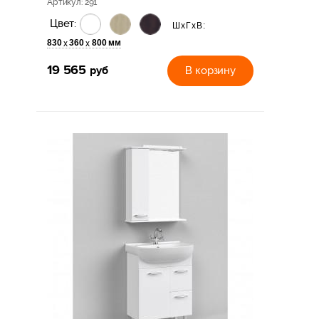
Артикул
: 291
Цвет:
ШхГхВ:
830
360
800 мм
х
х
19 565
руб
В корзину