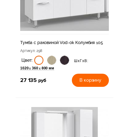
Тумба с раковиной Vod-ok Колумбия 105
Артикул
: 298
Цвет:
ШхГхВ:
1020
360
800 мм
х
х
27 135
руб
В корзину