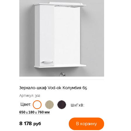
Зеркало-шкаф Vod-ok Колумбия 65
Артикул
: 302
Цвет:
ШхГхВ:
650
180
760 мм
х
х
8 178
руб
В корзину