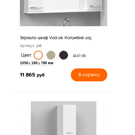
Зеркало-шкаф Vod-ok Колумбия 105
Артикул
: 308
Цвет:
ШхГхВ:
1050
180
760 мм
х
х
11 865
руб
В корзину