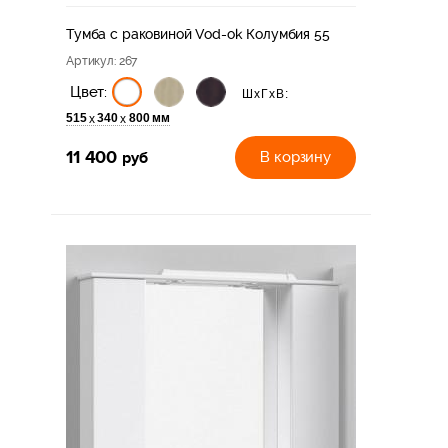
Тумба с раковиной Vod-ok Колумбия 55
Артикул
: 267
Цвет:
ШхГхВ:
515
340
800 мм
х
х
11 400
руб
В корзину