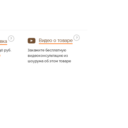
?
?
Видео о товаре
вка
90 руб.
Закажите бесплатную
)
видеоконсультацию из
шоурума об этом товаре