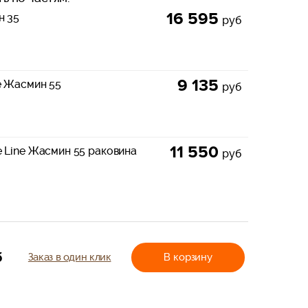
16 595
н 35
руб
9 135
e Жасмин 55
руб
11 550
e Line Жасмин 55 раковина
руб
б
Заказ в один клик
В корзину