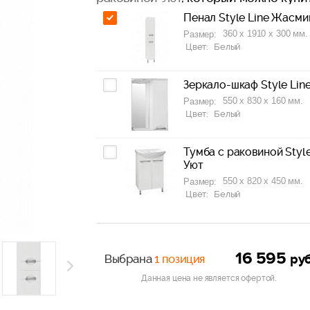
Пенал Style Line Жасми
360 x 1910 x 300 мм.
Размер:
Цвет:
Белый
Зеркало-шкаф Style Lin
550 x 830 x 160 мм.
Размер:
Цвет:
Белый
Тумба с раковиной Styl
Уют
550 x 820 x 450 мм.
Размер:
Цвет:
Белый
16 595
ру
Выбрана
1 позиция
Данная цена не является офертой.