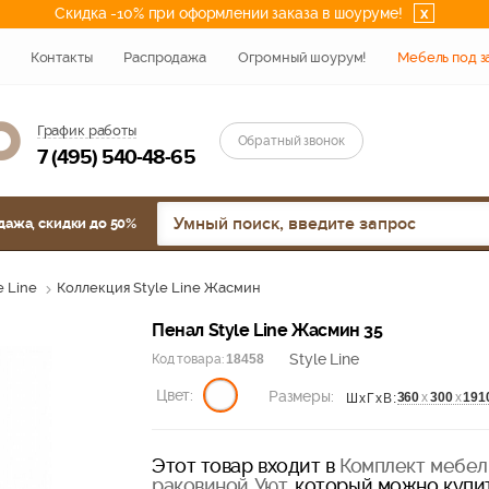
Скидка -10% при оформлении заказа в шоуруме!
x
Контакты
Распродажа
Огромный шоурум!
Мебель под з
График работы
Обратный звонок
7 (495) 540-48-65
дажа, скидки до 50%
e Line
Коллекция Style Line Жасмин
Пенал Style Line Жасмин 35
Style Line
Код товара:
18458
Цвет:
Размеры:
360
х
300
х
191
ШхГхВ:
Этот товар входит в
Комплект мебели
раковиной Уют
, который можно купит