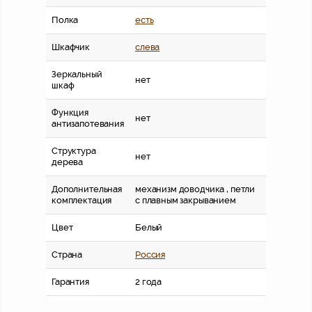
Полка
есть
Шкафчик
слева
Зеркальный
нет
шкаф
Функция
нет
антизапотевания
Структура
нет
дерева
Дополнительная
механизм доводчика , петли
комплектация
с плавным закрыванием
Цвет
Белый
Страна
Россия
Гарантия
2 года