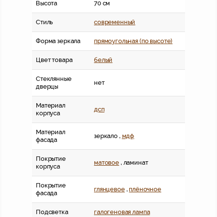
Высота
70 см
Стиль
современный
Форма зеркала
прямоугольная (по высоте)
Цвет товара
белый
Стеклянные
нет
дверцы
Материал
дсп
корпуса
Материал
зеркало ,
мдф
фасада
Покрытие
матовое
, ламинат
корпуса
Покрытие
глянцевое
,
плёночное
фасада
Подсветка
галогеновая лампа