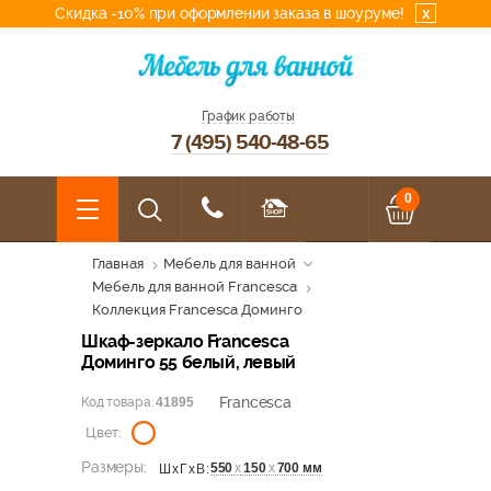
Скидка -10% при оформлении заказа в шоуруме!
x
График работы
7 (495) 540-48-65
0
Главная
Мебель для ванной
Мебель для ванной Francesca
Коллекция Francesca Доминго
Шкаф-зеркало Francesca
Доминго 55 белый, левый
Francesca
Код товара:
41895
Цвет:
Размеры:
550
х
150
х
700 мм
ШхГхВ: