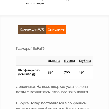
этом товаре
Коллекция (67)
Описание
Размер
ы
(ШхВхГ):
Ширина
Высота
Глубина
Шкаф-зеркало
550
700
150
Доминго 55
Доводчики:
На всех дверках установлены
петли с механизмом плавного закрывания.
Сборка:
Товар поставляется в собранном
виде, в картонной упаковке. Вам остается