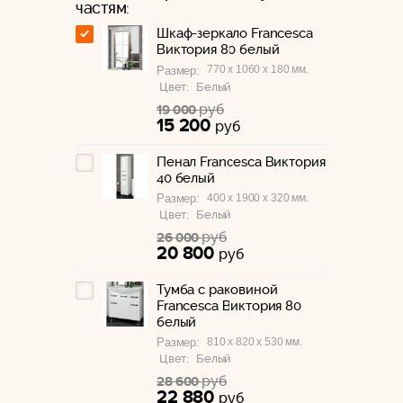
частям:
Шкаф-зеркало Francesca
Виктория 80 белый
770 x 1060 x 180 мм.
Размер:
Цвет:
Белый
руб
19 000
15 200
руб
Пенал Francesca Виктория
40 белый
400 x 1900 x 320 мм.
Размер:
Цвет:
Белый
руб
26 000
20 800
руб
Тумба с раковиной
Francesca Виктория 80
белый
810 x 820 x 530 мм.
Размер:
Цвет:
Белый
руб
28 600
22 880
руб