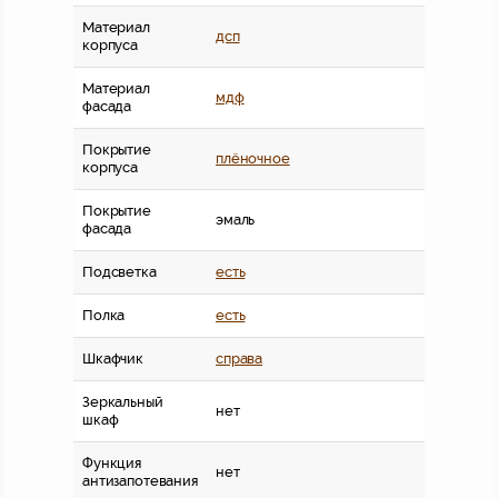
Материал
дсп
корпуса
Материал
мдф
фасада
Покрытие
плёночное
корпуса
Покрытие
эмаль
фасада
Подсветка
есть
Полка
есть
Шкафчик
справа
Зеркальный
нет
шкаф
Функция
нет
антизапотевания