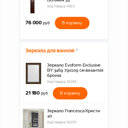
Богемия 35
Код товара:
4063
76 000
В корзину
руб
Зеркала для ванной
3
Зеркало Evoform Exclusive
BY 3469 79x109 см византия
бронза
Код товара:
36266
21 180
В корзину
руб
Зеркало Francesca Кристи
40
Код товара:
40255