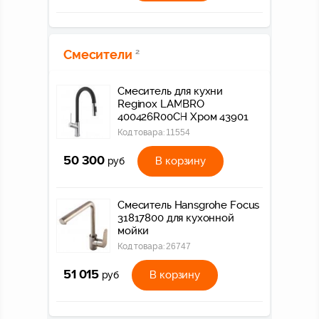
Смесители
2
Смеситель для кухни
Reginox LAMBRO
400426R00CH Хром 43901
Код товара:
11554
50 300
В корзину
руб
Смеситель Hansgrohe Focus
31817800 для кухонной
мойки
Код товара:
26747
51 015
В корзину
руб