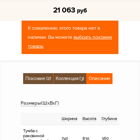
21 063
руб
К сожалению, этого товара нет в
наличии. Вы можете
выбрать похожие
товары
.
Похожие (2)
Коллекция (3)
Описание
Размер
ы
(ШхВхГ)
:
Ширина
Высота
Глубина
Тумба с
раковиной
740
835
360