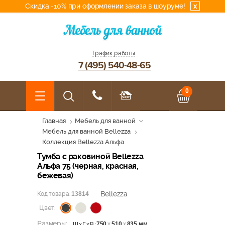
Скидка -10% при оформлении заказа в шоуруме!
x
График работы
7 (495) 540-48-65
0
Главная
Мебель для ванной
Мебель для ванной Bellezza
Коллекция Bellezza Альфа
Тумба с раковиной Bellezza
Альфа 75 (черная, красная,
бежевая)
Bellezza
Код товара:
13814
Цвет:
Размеры:
750
х
510
х
835 мм
ШхГхВ: