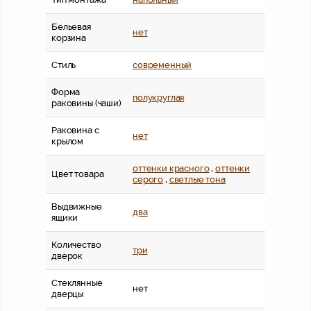
Бельевая
нет
корзина
Стиль
современный
Форма
полукруглая
раковины (чаши)
Раковина с
нет
крылом
оттенки красного
,
оттенки
Цвет товара
серого
,
светлые тона
Выдвижные
два
ящики
Количество
три
дверок
Стеклянные
нет
дверцы