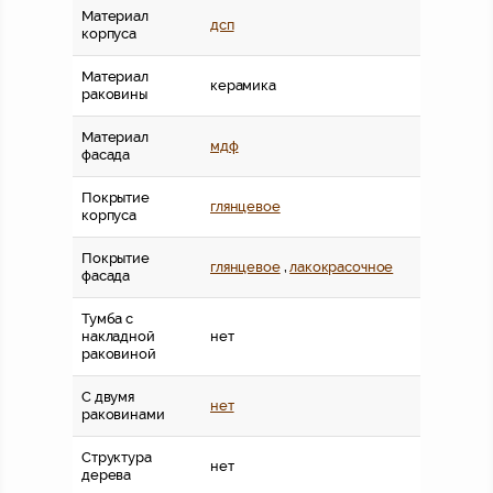
Материал
дсп
корпуса
Материал
керамика
раковины
Материал
мдф
фасада
Покрытие
глянцевое
корпуса
Покрытие
глянцевое
,
лакокрасочное
фасада
Тумба с
накладной
нет
раковиной
С двумя
нет
раковинами
Структура
нет
дерева