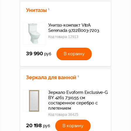
Унитазы
1
Унитаз-компакт VitrA
Serenada 9722B003-7203
Код товара:
12913
39 990
В корзину
руб
Зеркала для ванной
1
Зеркало Evoform Exclusive-G
BY 4261 73x155 см
состаренное серебро с
плетением
Код товара:
36425
20 198
В корзину
руб