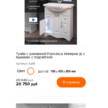
Тумба с раковиной Francesca Империя 75 с
ящиками, с подсветкой
Артикул
: 6486
Цвет:
760
450
850 мм
х
х
ШхГхВ:
25 940
руб
В корзину
20 750
руб