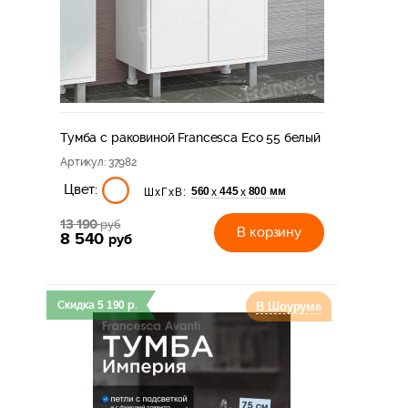
Тумба с раковиной Francesca Eco 55 белый
Артикул
: 37982
Цвет:
560
445
800 мм
х
х
ШхГхВ:
13 190
руб
В корзину
8 540
руб
Скидка
5 190
р.
В Шоуруме