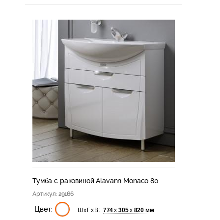
Тумба с раковиной Alavann Monaco 80
Артикул
: 29166
Цвет:
774
305
820 мм
х
х
ШхГхВ: