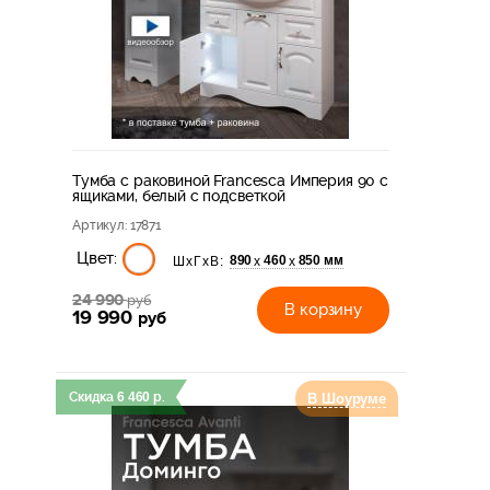
Тумба с раковиной Francesca Империя 90 с
ящиками, белый с подсветкой
Артикул
: 17871
Цвет:
890
460
850 мм
х
х
ШхГхВ:
24 990
руб
В корзину
19 990
руб
Скидка
6 460
р.
В Шоуруме