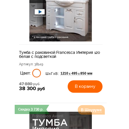
Тумба с раковиной Francesca Империя 120
белая с подсветкой
Артикул
: 38149
Цвет:
1210
495
850 мм
х
х
ШхГхВ:
47 880
руб
В корзину
38 300
руб
Скидка
3 730
р.
В Шоуруме