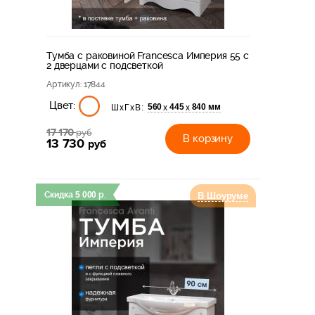
Тумба с раковиной Francesca Империя 55 с
2 дверцами с подсветкой
Артикул
: 17844
Цвет:
560
445
840 мм
х
х
ШхГхВ:
17 170
руб
В корзину
13 730
руб
Скидка
5 000
р.
В Шоуруме