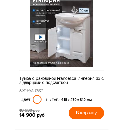
Тумба с раковиной Francesca Империя 60 с
2 дверцами с подсветкой
Артикул
: 17873
Цвет:
615
470
840 мм
х
х
ШхГхВ:
18 630
руб
В корзину
14 900
руб