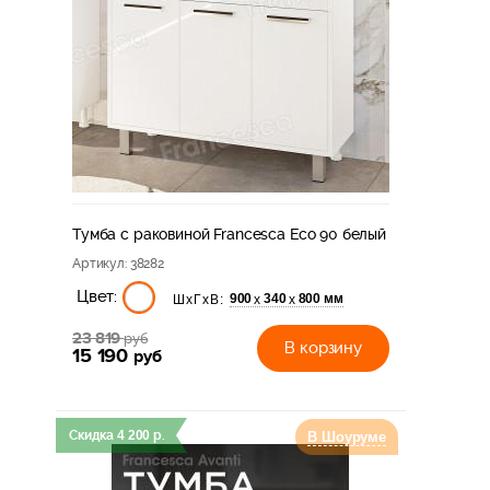
Тумба с раковиной Francesca Eco 90 белый
Артикул
: 38282
Цвет:
900
340
800 мм
х
х
ШхГхВ:
23 819
руб
В корзину
15 190
руб
Скидка
4 200
р.
В Шоуруме