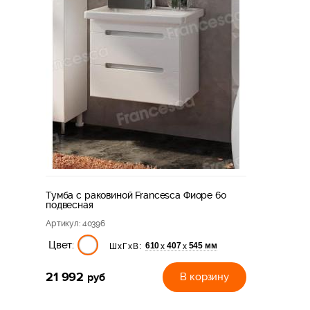
Тумба с раковиной Francesca Фиоре 60
подвесная
Артикул
: 40396
Цвет:
610
407
545 мм
х
х
ШхГхВ:
21 992
руб
В корзину