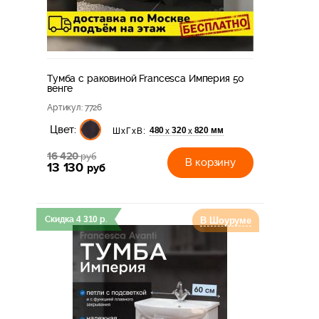
Тумба с раковиной Francesca Империя 50
венге
Артикул
: 7726
Цвет:
480
320
820 мм
х
х
ШхГхВ:
16 420
руб
В корзину
13 130
руб
Скидка
4 310
р.
В Шоуруме