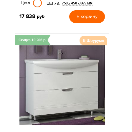
Цвет:
750
450
865 мм
х
х
ШхГхВ:
17 838
руб
В корзину
Скидка
10 206
р.
В Шоуруме