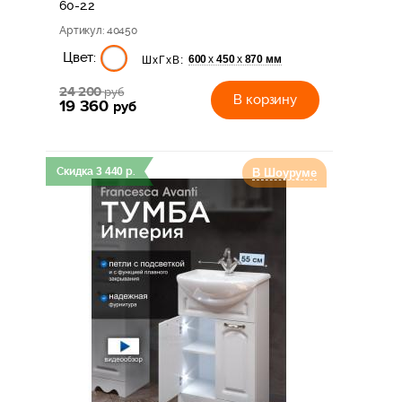
60-2.2
Артикул
: 40450
Цвет:
600
450
870 мм
х
х
ШхГхВ:
24 200
руб
В корзину
19 360
руб
Скидка
3 440
р.
В Шоуруме