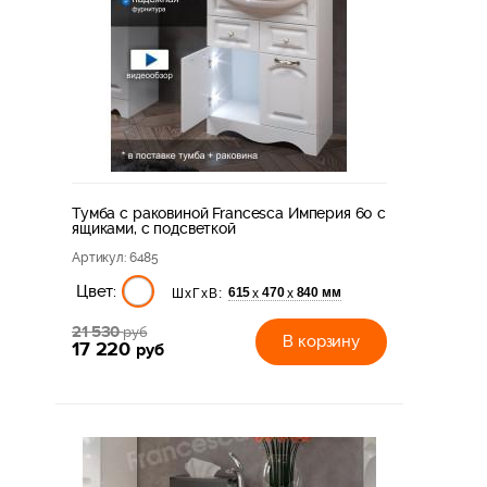
Тумба с раковиной Francesca Империя 60 с
ящиками, с подсветкой
Артикул
: 6485
Цвет:
615
470
840 мм
х
х
ШхГхВ:
21 530
руб
В корзину
17 220
руб