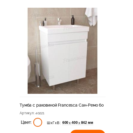
Тумба с раковиной Francesca Сан-Ремо 60
Артикул
: 40221
Цвет:
600
400
842 мм
х
х
ШхГхВ: