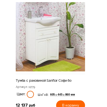
Тумба с раковиной Sanflor Софи 60
Артикул
: 11779
Цвет:
605
445
860 мм
х
х
ШхГхВ:
12 137
руб
В корзину