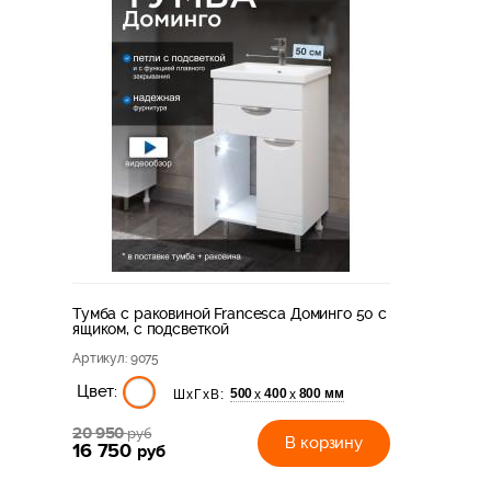
Тумба с раковиной Francesca Доминго 50 с
ящиком, с подсветкой
Артикул
: 9075
Цвет:
500
400
800 мм
х
х
ШхГхВ:
20 950
руб
В корзину
16 750
руб