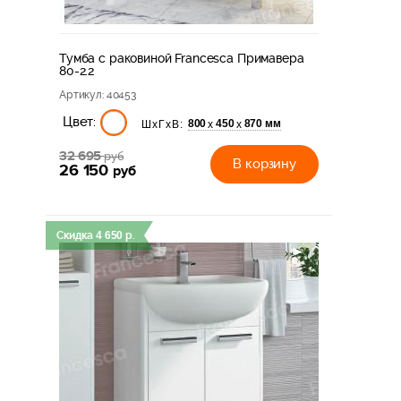
Тумба с раковиной Francesca Примавера
80-2.2
Артикул
: 40453
Цвет:
800
450
870 мм
х
х
ШхГхВ:
32 695
руб
В корзину
26 150
руб
Скидка
4 650
р.