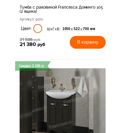
Тумба с раковиной Francesca Доминго 105
(2 ящика)
Артикул
: 9072
Цвет:
1050
522
700 мм
х
х
ШхГхВ:
31 586
руб
В корзину
21 380
руб
Скидка
3 290
р.