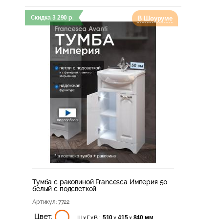
Скидка
3 290
р.
В Шоуруме
Тумба с раковиной Francesca Империя 50
белый с подсветкой
Артикул
: 7722
Цвет:
510
415
840 мм
х
х
ШхГхВ: