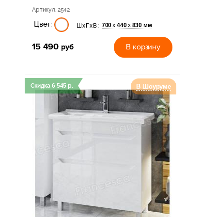
Артикул
: 2542
Цвет:
700
440
830 мм
х
х
ШхГхВ:
15 490
руб
В корзину
Скидка
6 545
р.
В Шоуруме