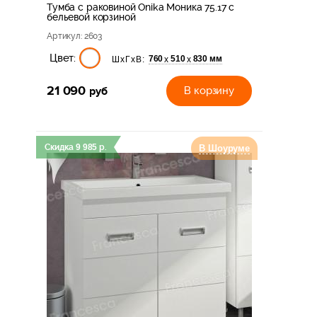
Тумба с раковиной Onika Моника 75.17 с
бельевой корзиной
Артикул
: 2603
Цвет:
760
510
830 мм
х
х
ШхГхВ:
21 090
руб
В корзину
Скидка
9 985
р.
В Шоуруме