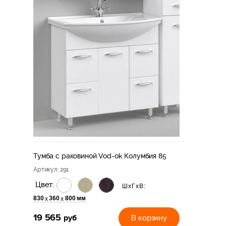
Тумба с раковиной Vod-ok Колумбия 85
Артикул
: 291
Цвет:
ШхГхВ:
830
360
800 мм
х
х
19 565
руб
В корзину