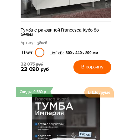
Тумба с раковиной Francesca Кубо 80
белый
Артикул
: 38026
Цвет:
800
440
800 мм
х
х
ШхГхВ:
32 075
руб
В корзину
22 090
руб
Скидка
9 580
р.
В Шоуруме