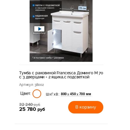
Тумба с раковиной Francesca Доминго М 70
с 3 дверцами + 2 ящика,с подсветкой
Артикул
: 38002
Цвет:
800
450
700 мм
х
х
ШхГхВ:
32 240
руб
В корзину
25 780
руб