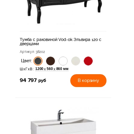
Тумба с раковиной Vod-ok Эльвира 120 с
дверцами
Артикул
: 38202
Цвет:
1200
560
860 мм
х
х
ШхГхВ:
94 797
руб
В корзину