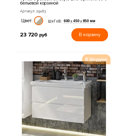
бельевой корзиной
Артикул
: 29483
Цвет:
600
450
850 мм
х
х
ШхГхВ:
23 720
руб
В корзину
В Шоуруме