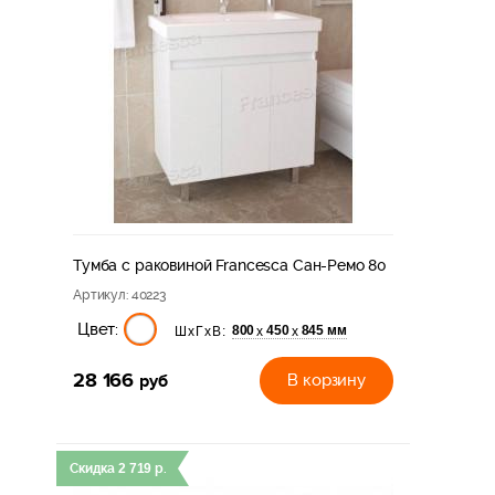
Тумба с раковиной Francesca Сан-Ремо 80
Артикул
: 40223
Цвет:
800
450
845 мм
х
х
ШхГхВ:
28 166
руб
В корзину
Скидка
2 719
р.