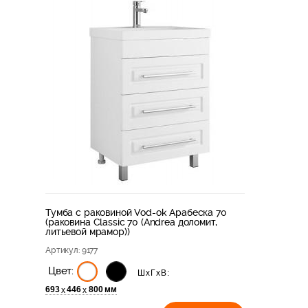
Тумба с раковиной Vod-ok Арабеска 70
(раковина Classic 70 (Andrea доломит,
литьевой мрамор))
Артикул
: 9177
Цвет:
ШхГхВ:
693
446
800 мм
х
х