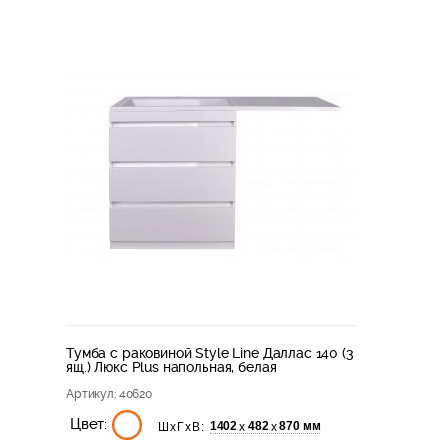
Тумба с раковиной Style Line Даллас 140 (3
ящ.) Люкс Plus напольная, белая
Артикул
: 40620
Цвет:
1402
482
870 мм
х
х
ШхГхВ: