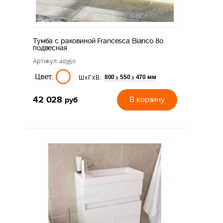
Тумба с раковиной Francesca Bianco 80
подвесная
Артикул
: 40350
Цвет:
800
550
470 мм
х
х
ШхГхВ:
42 028
руб
В корзину