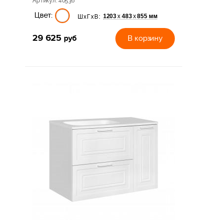
Артикул
: 40536
Цвет:
1203
483
855 мм
х
х
ШхГхВ:
29 625
руб
В корзину