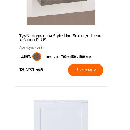
Тумба подвесная Style Line Лотос 70 Шелк
зебрано PLUS
Артикул
: 40487
Цвет:
700
450
580 мм
х
х
ШхГхВ:
18 231
руб
В корзину