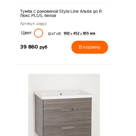
Тумба с раковиной Style Line Альба 90 R
Люкс PLUS, белая
Артикул
: 40950
Цвет:
902
452
855 мм
х
х
ШхГхВ:
39 860
руб
В корзину