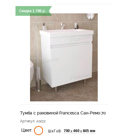
Скидка
1 706
р.
Тумба с раковиной Francesca Сан-Ремо 70
Артикул
: 40222
Цвет:
700
460
845 мм
х
х
ШхГхВ: