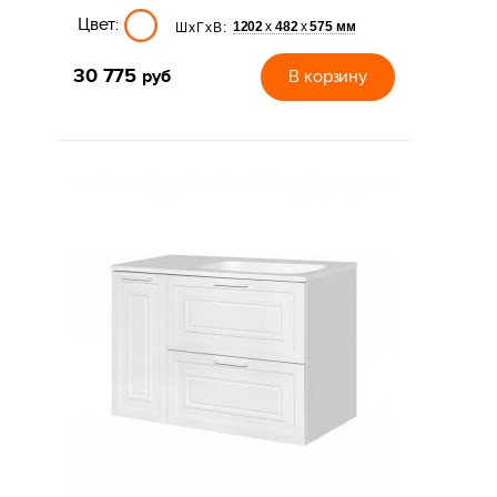
Цвет:
1202
482
575 мм
х
х
ШхГхВ:
30 775
руб
В корзину