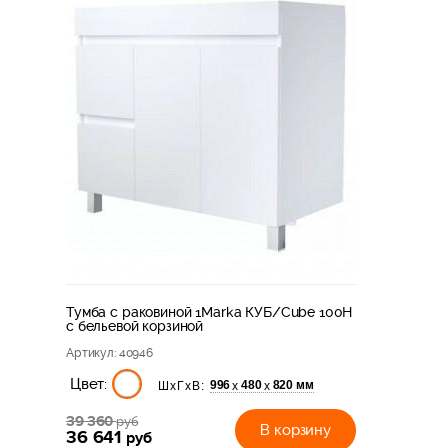
Тумба с раковиной 1Marka КУБ/Cube 100Н
с бельевой корзиной
Артикул
: 40946
Цвет:
996
480
820 мм
х
х
ШхГхВ:
39 360
руб
В корзину
36 641
руб