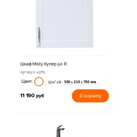
Шкаф Misty Купер 50 R
Артикул
: 41761
Цвет:
500
210
700 мм
х
х
ШхГхВ:
11 190
руб
В корзину