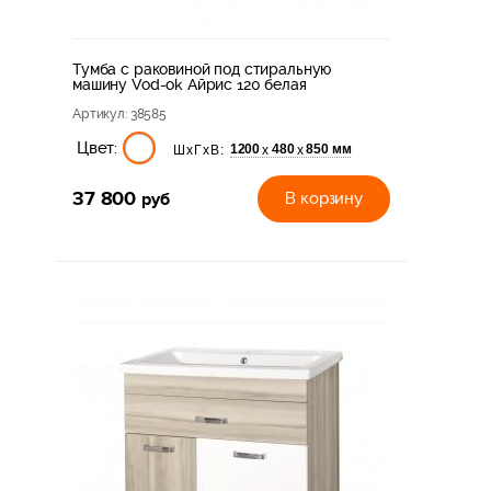
Тумба с раковиной под стиральную
машину Vod-ok Айрис 120 белая
Артикул
: 38585
Цвет:
1200
480
850 мм
х
х
ШхГхВ:
37 800
руб
В корзину