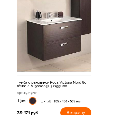
Тумба с раковиной Roca Victoria Nord 80
венге ZRU9000031+32799C00
Артикул
: 9212
Цвет:
805
450
565 мм
х
х
ШхГхВ:
39 171
руб
В корзину