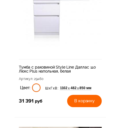
Тумба с раковиной Style Line Даллас 110
Люкс Plus напольная, белая
Артикул
: 29460
Цвет:
1102
482
850 мм
х
х
ШхГхВ:
31 391
руб
В корзину