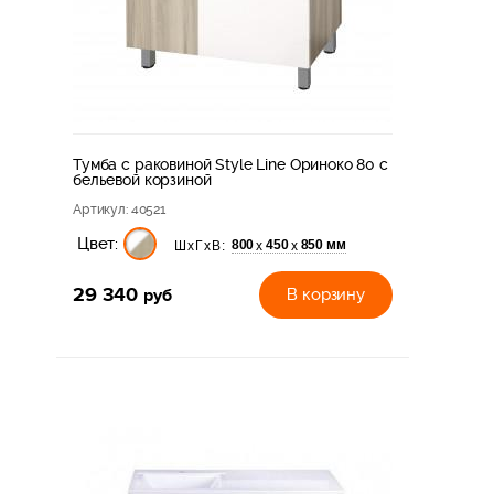
Тумба с раковиной Style Line Ориноко 80 с
бельевой корзиной
Артикул
: 40521
Цвет:
800
450
850 мм
х
х
ШхГхВ:
29 340
руб
В корзину