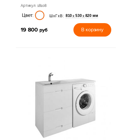
Артикул
: 18108
Цвет:
810
530
820 мм
х
х
ШхГхВ:
19 800
руб
В корзину