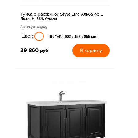
Тумба с раковиной Style Line Альба 90 L
Люкс PLUS, белая
Артикул
: 40949
Цвет:
902
452
855 мм
х
х
ШхГхВ:
39 860
руб
В корзину