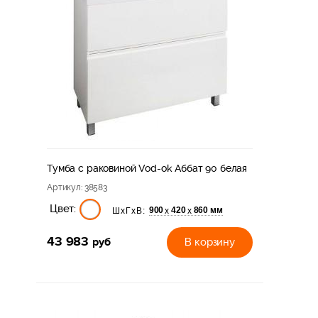
Тумба с раковиной Vod-ok Аббат 90 белая
Артикул
: 38583
Цвет:
900
420
860 мм
х
х
ШхГхВ:
43 983
руб
В корзину