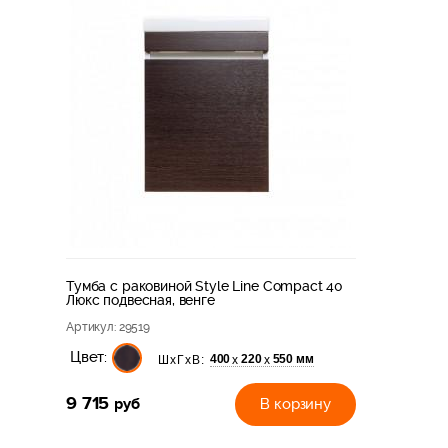
Тумба с раковиной Style Line Compact 40
Люкс подвесная, венге
Артикул
: 29519
Цвет:
400
220
550 мм
х
х
ШхГхВ:
9 715
руб
В корзину