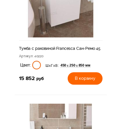
Тумба с раковиной Francesca Сан-Ремо 45
Артикул
: 40220
Цвет:
450
250
850 мм
х
х
ШхГхВ:
15 852
руб
В корзину