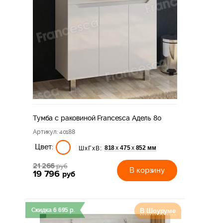
Тумба с раковиной Francesca Адель 80
Артикул
: 40188
Цвет:
818
475
852 мм
х
х
ШхГхВ:
21 266
руб
В корзину
19 796
руб
Скидка
6 695
р.
В Шоуруме