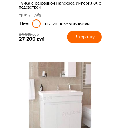
Тумба с раковиной Francesca Империя 85 с
подсветкой
Артикул
: 7769
Цвет:
875
510
850 мм
х
х
ШхГхВ:
34 010
руб
В корзину
27 200
руб