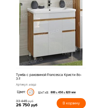
Тумба с раковиной Francesca Кристи 80-
3.2
Артикул
: 40192
Цвет:
800
450
820 мм
х
х
ШхГхВ:
33 445
руб
В корзину
26 750
руб