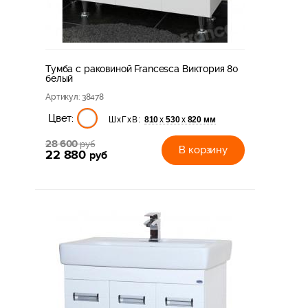
Тумба с раковиной Francesca Виктория 80
белый
Артикул
: 38478
Цвет:
810
530
820 мм
х
х
ШхГхВ:
28 600
руб
В корзину
22 880
руб