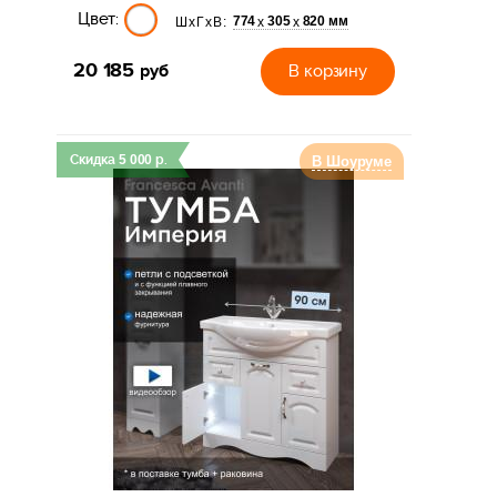
Цвет:
774
305
820 мм
х
х
ШхГхВ:
20 185
руб
В корзину
Скидка
5 000
р.
В Шоуруме