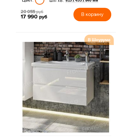
815
455
840 мм
х
х
ШхГхВ:
20 055
руб
В корзину
17 990
руб
В Шоуруме