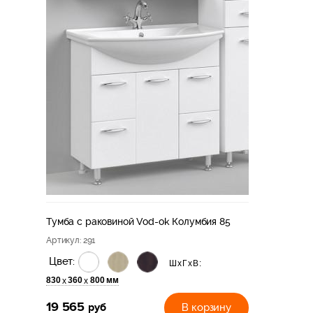
Тумба с раковиной Vod-ok Колумбия 85
Артикул
: 291
Цвет:
ШхГхВ:
830
360
800 мм
х
х
19 565
руб
В корзину