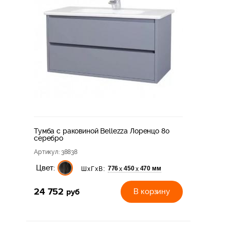
Тумба с раковиной Bellezza Лоренцо 80
серебро
Артикул
: 38838
Цвет:
776
450
470 мм
х
х
ШхГхВ:
24 752
руб
В корзину