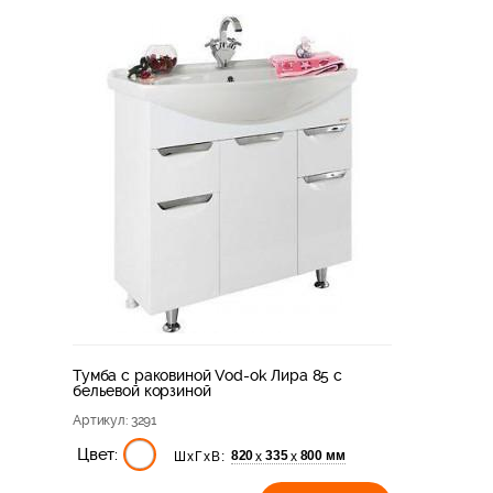
Тумба с раковиной Vod-ok Лира 85 с
бельевой корзиной
Артикул
: 3291
Цвет:
820
335
800 мм
х
х
ШхГхВ: