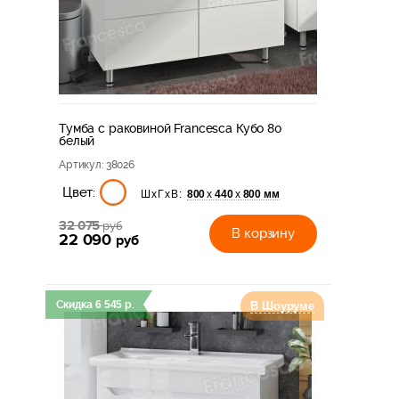
Тумба с раковиной Francesca Кубо 80
белый
Артикул
: 38026
Цвет:
800
440
800 мм
х
х
ШхГхВ:
32 075
руб
В корзину
22 090
руб
Скидка
6 545
р.
В Шоуруме