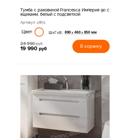
Тумба с раковиной Francesca Империя 90 с
ящиками, белый с подсветкой
Артикул
: 17871
Цвет:
890
460
850 мм
х
х
ШхГхВ:
24 990
руб
В корзину
19 990
руб