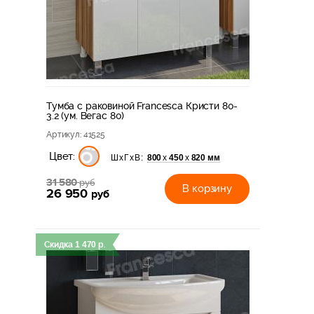
Тумба с раковиной Francesca Кристи 80-
3.2 (ум. Вегас 80)
Артикул
: 41525
Цвет:
800
450
820 мм
х
х
ШхГхВ:
31 580
руб
В корзину
26 950
руб
Скидка
1 470
р.