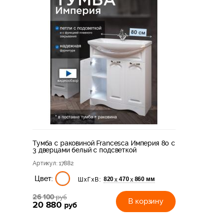
Тумба с раковиной Francesca Империя 80 с
3 дверцами белый с подсветкой
Артикул
: 17882
Цвет:
820
470
860 мм
х
х
ШхГхВ:
26 100
руб
В корзину
20 880
руб