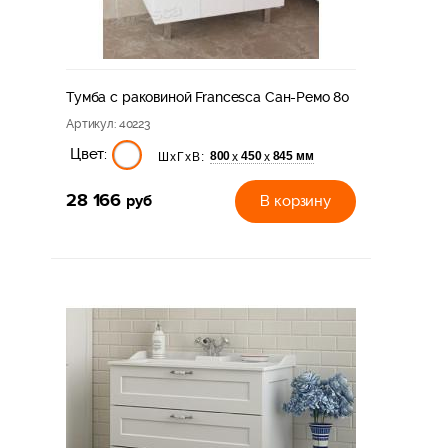
Тумба с раковиной Francesca Сан-Ремо 80
Артикул
: 40223
Цвет:
800
450
845 мм
х
х
ШхГхВ:
28 166
руб
В корзину