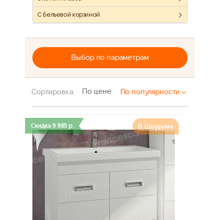
С бельевой корзиной
Выбор по параметрам
По цене
Сортировка:
По популярности
Скидка
9 985
р.
В Шоуруме