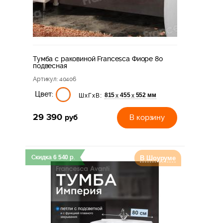
Тумба с раковиной Francesca Фиоре 80
подвесная
Артикул
: 40406
Цвет:
815
455
552 мм
х
х
ШхГхВ:
29 390
руб
В корзину
Скидка
6 540
р.
В Шоуруме