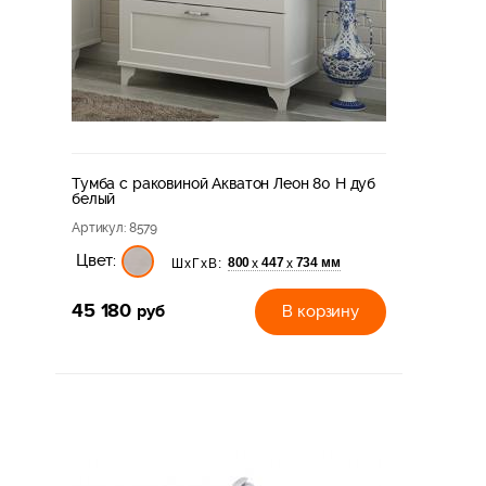
Тумба с раковиной Акватон Леон 80 Н дуб
белый
Артикул
: 8579
Цвет:
800
447
734 мм
х
х
ШхГхВ:
45 180
руб
В корзину