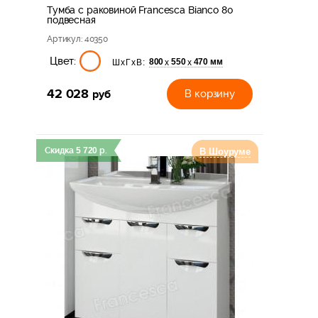
Тумба с раковиной Francesca Bianco 80
подвесная
Артикул
: 40350
Цвет:
800
550
470 мм
х
х
ШхГхВ:
42 028
руб
В корзину
Скидка
5 720
р.
В Шоуруме