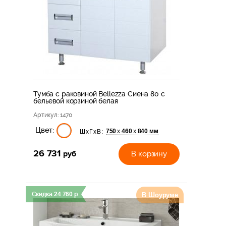
Тумба с раковиной Bellezza Сиена 80 с
бельевой корзиной белая
Артикул
: 1470
Цвет:
750
460
840 мм
х
х
ШхГхВ:
26 731
руб
В корзину
Скидка
24 760
р.
В Шоуруме