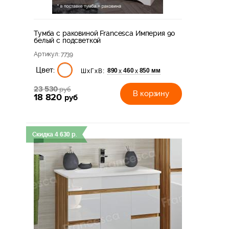
Тумба с раковиной Francesca Империя 90
белый с подсветкой
Артикул
: 7739
Цвет:
890
460
850 мм
х
х
ШхГхВ:
23 530
руб
В корзину
18 820
руб
Скидка
4 630
р.