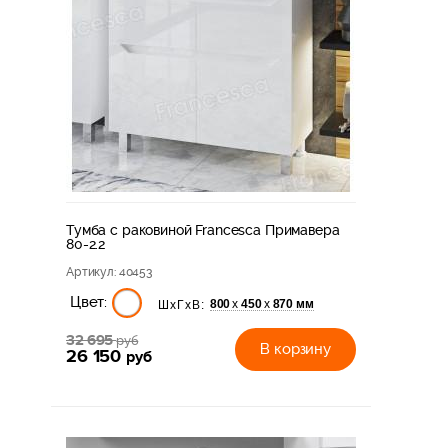
Тумба с раковиной Francesca Примавера
80-2.2
Артикул
: 40453
Цвет:
800
450
870 мм
х
х
ШхГхВ:
32 695
руб
В корзину
26 150
руб