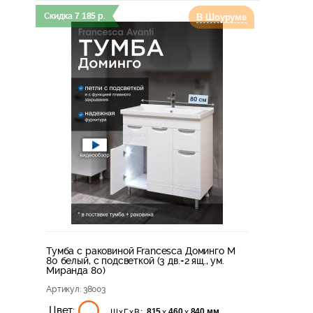
Скидка
7 185
р.
В Шоуруме
Тумба с раковиной Francesca Доминго М
80 белый, с подсветкой (3 дв.+2 ящ., ум.
Миранда 80)
Артикул
: 38003
Цвет:
815
460
840 мм
х
х
ШхГхВ: