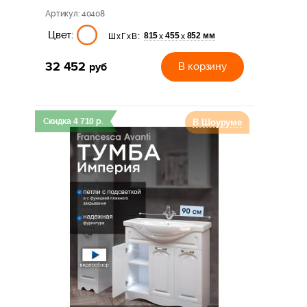
Артикул
: 40408
Цвет:
815
455
852 мм
х
х
ШхГхВ:
32 452
руб
В корзину
Скидка
4 710
р.
В Шоуруме