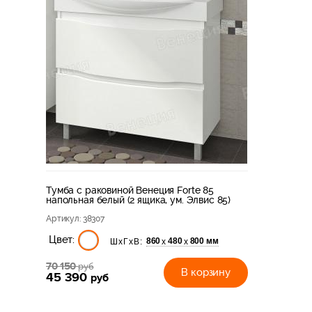
Тумба с раковиной Венеция Forte 85
напольная белый (2 ящика, ум. Элвис 85)
Артикул
: 38307
Цвет:
860
480
800 мм
х
х
ШхГхВ:
70 150
руб
В корзину
45 390
руб