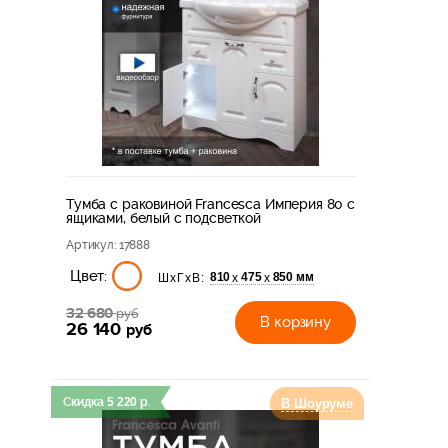
Тумба с раковиной Francesca Империя 80 с
ящиками, белый с подсветкой
Артикул
: 17888
Цвет:
810
475
850 мм
х
х
ШхГхВ:
32 680
руб
В корзину
26 140
руб
Скидка
5 220
р.
В Шоуруме