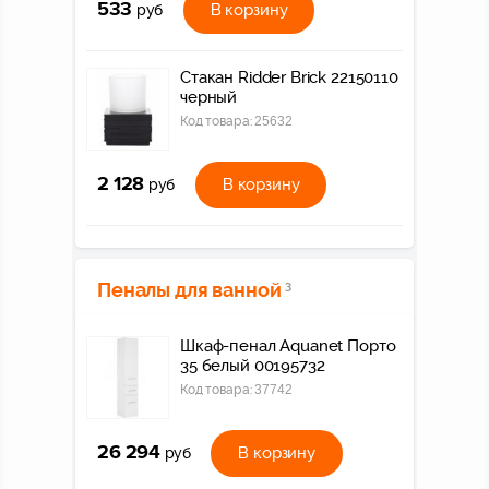
533
В корзину
руб
Стакан Ridder Brick 22150110
черный
Код товара:
25632
2 128
В корзину
руб
Пеналы для ванной
3
Шкаф-пенал Aquanet Порто
35 белый 00195732
Код товара:
37742
26 294
В корзину
руб