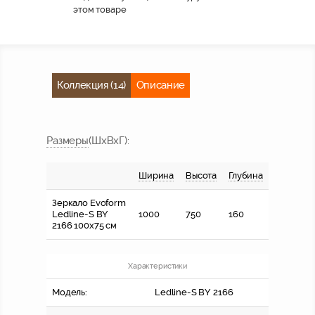
этом товаре
Коллекция (14)
Описание
Размер
ы
(ШхВхГ)
:
Ширина
Высота
Глубина
Зеркало Evoform
Ledline-S BY
1000
750
160
2166 100x75 см
Характеристики
Модель:
Ledline-S BY 2166