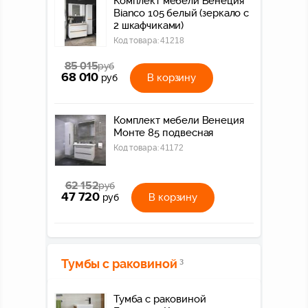
Комплект мебели Венеция
Bianco 105 белый (зеркало с
2 шкафчиками)
Код товара:
41218
85 015
руб
68 010
В корзину
руб
Комплект мебели Венеция
Монте 85 подвесная
Код товара:
41172
62 152
руб
47 720
В корзину
руб
Тумбы с раковиной
3
Тумба с раковиной