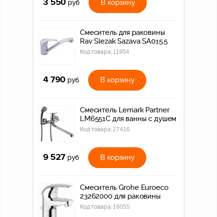
3 550
В корзину
руб
Смеситель для раковины
Rav Slezak Sazava SA015.5
Код товара:
11954
4 790
В корзину
руб
Смеситель Lemark Partner
LM6551C для ванны с душем
Код товара:
27416
9 527
В корзину
руб
Смеситель Grohe Euroeco
23262000 для раковины
Код товара:
16055