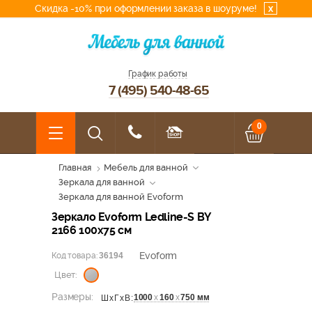
Скидка -10% при оформлении заказа в шоуруме!
x
График работы
7 (495) 540-48-65
0
Главная
Мебель для ванной
Зеркала для ванной
Зеркала для ванной Evoform
Зеркало Evoform Ledline-S BY
2166 100x75 см
Evoform
Код товара:
36194
Цвет:
Размеры:
1000
х
160
х
750 мм
ШхГхВ: