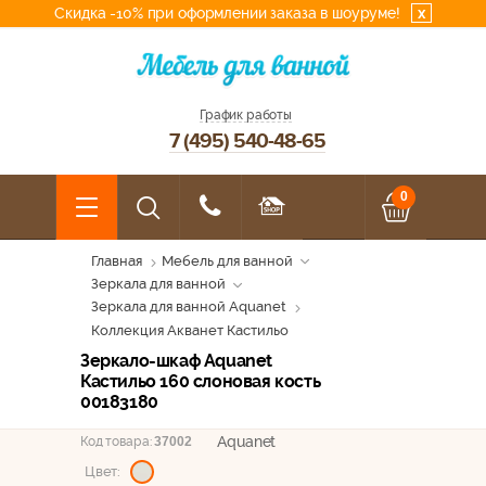
Скидка -10% при оформлении заказа в шоуруме!
x
График работы
7 (495) 540-48-65
0
Главная
Мебель для ванной
Зеркала для ванной
Зеркала для ванной Aquanet
Коллекция Акванет Кастильо
Зеркало-шкаф Aquanet
Кастильо 160 слоновая кость
00183180
Aquanet
Код товара:
37002
Цвет: