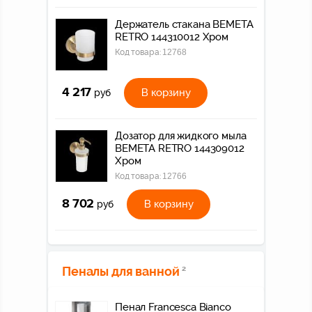
Держатель стакана BEMETA
RETRO 144310012 Хром
Код товара:
12768
4 217
В корзину
руб
Дозатор для жидкого мыла
BEMETA RETRO 144309012
Хром
Код товара:
12766
8 702
В корзину
руб
Пеналы для ванной
2
Пенал Francesca Bianco