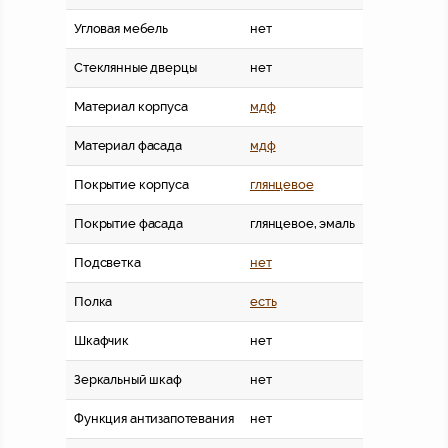
Угловая мебель
нет
Стеклянные дверцы
нет
Материал корпуса
мдф
Материал фасада
мдф
Покрытие корпуса
глянцевое
Покрытие фасада
глянцевое, эмаль
Подсветка
нет
Полка
есть
Шкафчик
нет
Зеркальный шкаф
нет
Функция антизапотевания
нет