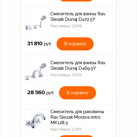
Смеситель для ванны Rav
Slezak Dunaj D472.5Y
Код товара:
12046
31 810
В корзину
руб
Смеситель для ванны Rav
Slezak Dunaj D469.5Y
Код товара:
12020
28 560
В корзину
руб
Смеситель для раковины
Rav Slezak Morava retro
MK128.5
Код товара:
11995