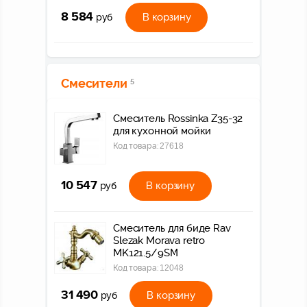
8 584
В корзину
руб
Смесители
5
Смеситель Rossinka Z35-32
для кухонной мойки
Код товара:
27618
10 547
В корзину
руб
Смеситель для биде Rav
Slezak Morava retro
MK121.5/9SM
Код товара:
12048
31 490
В корзину
руб