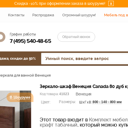
Скидка -10% при оформлении заказа в шоуруме!
x
Контакты
Распродажа
Огромный шоурум!
Мебель под з
График работы
Обратный звонок
7 (495) 540-48-65
дажа, скидки до 50%
Зеркала для ванной Венеция
Зеркало-шкаф Венеция Canada 80 дуб к
Венеция
Код товара:
41023
В Шоуруме
Размеры:
Цвет:
800
х
140
х
800 мм
ШхГхВ:
Этот товар входит в
Комплект мебел
крафт табачный
, который можно купи