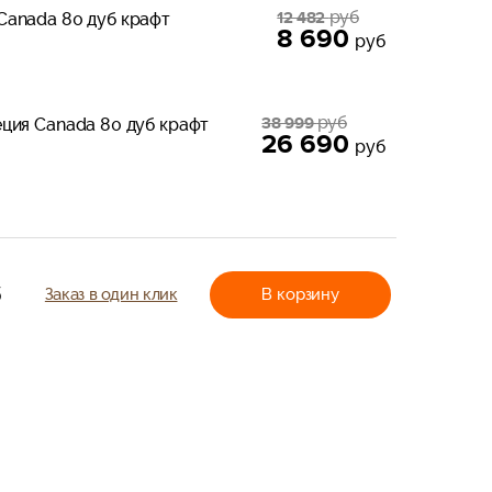
руб
12 482
Canada 80 дуб крафт
8 690
руб
руб
38 999
ция Canada 80 дуб крафт
26 690
руб
б
Заказ в один клик
В корзину