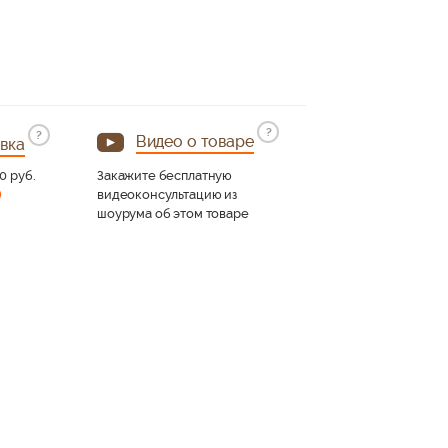
?
?
Видео о товаре
вка
90 руб.
Закажите бесплатную
)
видеоконсультацию из
шоурума об этом товаре