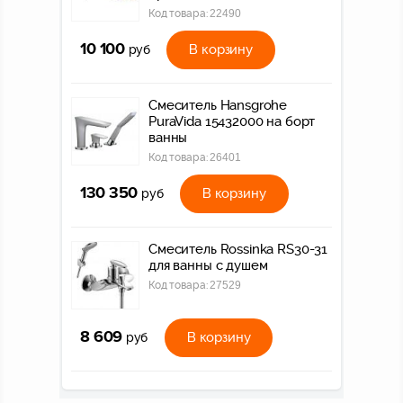
Код товара:
22490
10 100
В корзину
руб
Смеситель Hansgrohe
PuraVida 15432000 на борт
ванны
Код товара:
26401
130 350
В корзину
руб
Смеситель Rossinka RS30-31
для ванны с душем
Код товара:
27529
8 609
В корзину
руб