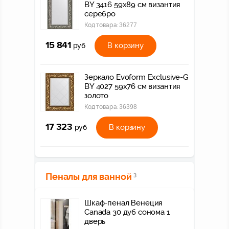
BY 3416 59x89 см византия
серебро
Код товара:
36277
15 841
В корзину
руб
Зеркало Evoform Exclusive-G
BY 4027 59x76 см византия
золото
Код товара:
36398
17 323
В корзину
руб
Пеналы для ванной
3
Шкаф-пенал Венеция
Canada 30 дуб сонома 1
дверь