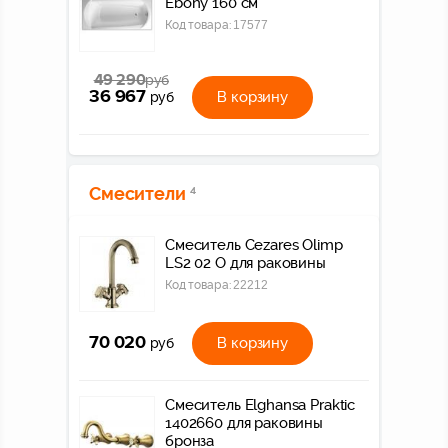
Ebony 160 см
Код товара:
17577
49 290
руб
36 967
В корзину
руб
Смесители
4
Смеситель Cezares Olimp
LS2 02 O для раковины
Код товара:
22212
70 020
В корзину
руб
Смеситель Elghansa Praktic
1402660 для раковины
бронза