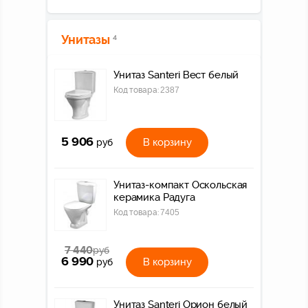
Унитазы
4
Унитаз Santeri Вест белый
Код товара:
2387
5 906
В корзину
руб
Унитаз-компакт Оскольская
керамика Радуга
Код товара:
7405
7 440
руб
6 990
В корзину
руб
Унитаз Santeri Орион белый