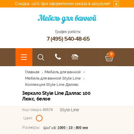
Скидка -10% при оформлении заказа в шоуруме!
x
График работы
7 (495) 540-48-65
0
Главная
Мебель для ванной
Мебель для ванной Style Line
Коллекция Style Line Даллас
Зеркало Style Line Даллас 100
Люкс, белое
Style Line
Код товара:
40570
Цвет:
Размеры:
1000
х
10
х
800 мм
ШхГхВ: