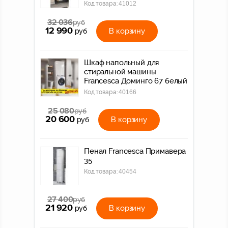
Код товара:
41012
32 036
руб
12 990
В корзину
руб
Шкаф напольный для
стиральной машины
Francesca Доминго 67 белый
Код товара:
40166
25 080
руб
20 600
В корзину
руб
Пенал Francesca Примавера
35
Код товара:
40454
27 400
руб
21 920
В корзину
руб