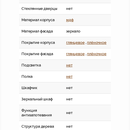
Стеклянные дверцы
нет
Материал корпуса
мдф
Материал фасада
зеркало
Покрытие корпуса
глянцевое
,
плёночное
Покрытие фасада
глянцевое
,
плёночное
Подсветка
нет
Полка
нет
Шкафчик
нет
Зеркальный шкаф
нет
Функция
нет
антизапотевания
Структура дерева
нет