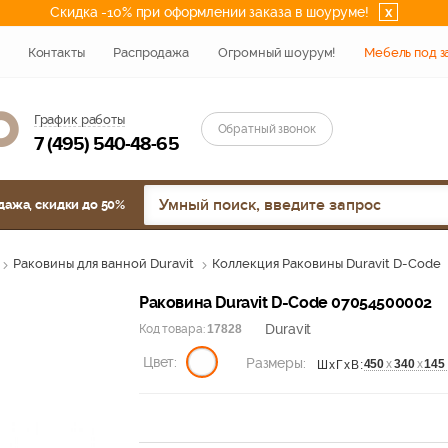
Скидка -10% при оформлении заказа в шоуруме!
x
Контакты
Распродажа
Огромный шоурум!
Мебель под з
График работы
Обратный звонок
7 (495) 540-48-65
дажа, скидки до 50%
Раковины для ванной Duravit
Коллекция Раковины Duravit D-Code
Раковина Duravit D-Code 07054500002
Duravit
Код товара:
17828
Цвет:
Размеры:
450
х
340
х
145
ШхГхВ: