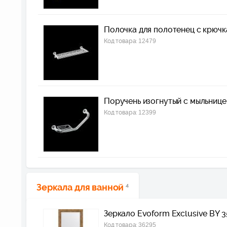
Полочка для полотенец с крю
Код товара:
12479
Поручень изогнутый с мыльни
Код товара:
12399
Зеркала для ванной
4
Зеркало Evoform Exclusive BY 3
Код товара:
36295