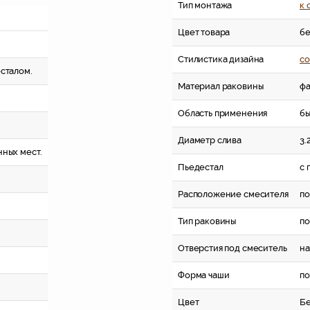
Тип монтажа
к 
Цвет товара
б
Стилистика дизайна
со
сталом.
Материал раковины
ф
Область применения
бы
Диаметр слива
3.
нных мест.
Пьедестал
с 
Расположение смесителя
п
Тип раковины
по
Отверстия под смеситель
на
Форма чаши
по
Цвет
Б