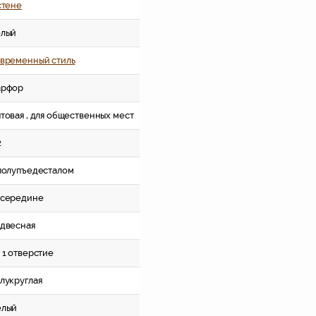
стене
елый
временный стиль
арфор
товая , для общественных мест
2
полупъедесталом
осередине
двесная
 1 отверстие
лукруглая
елый