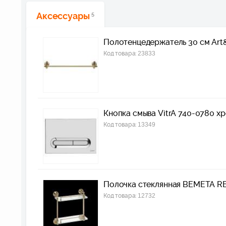
Аксессуары
5
Полотенцедержатель 30 см Art
Код товара:
23833
Кнопка смыва VitrA 740-0780 х
Код товара:
13349
Полочка стеклянная BEMETA R
Код товара:
12732