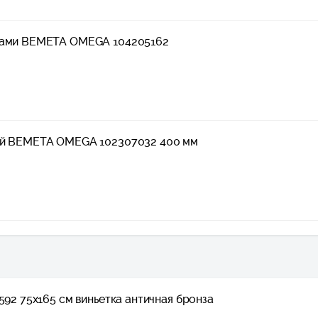
чками BEMETA OMEGA 104205162
цей BEMETA OMEGA 102307032 400 мм
592 75x165 см виньетка античная бронза