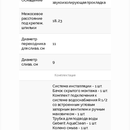
Оснащение
звукоизолирующая прокладка
Межосевое
расстояние
18, 23
под крепеж.
шпильки
Диаметр
переходника
11
для слива, см
Диаметр
9
слива, см
Комплектация
Система инсталляции - 1 шт.
Бачок скрытого монтажа - 1 шт.
Комплект подключения к
системе водоснабжения R 1/2
со встроенным угловым
запорным вентилем и ручным
маховичком - 1 шт.
Трубка для подвода воды
Geberit AquaClean - 1 шт.
Колено смыва - 1 шт.