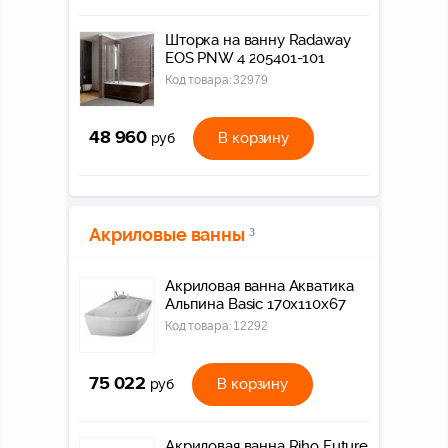
Шторка на ванну Radaway
EOS PNW 4 205401-101
Код товара:
32979
48 960
В корзину
руб
Акриловые ванны
3
Акриловая ванна Акватика
Альпина Basic 170x110x67
Код товара:
12292
75 022
В корзину
руб
Акриловая ванна Riho Future