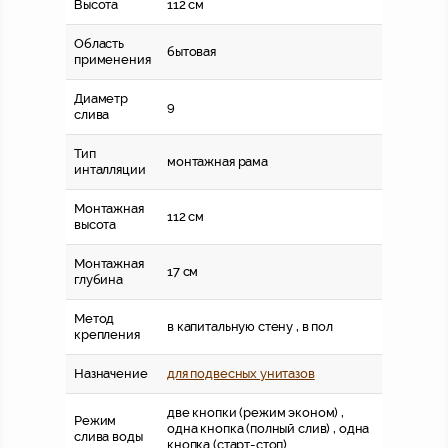
Высота
112 см
Область
бытовая
применения
Диаметр
9
слива
Тип
монтажная рама
инталляции
Монтажная
112 см
высота
Монтажная
17 см
глубина
Метод
в капитальную стену , в пол
крепления
Назначение
для подвесных унитазов
две кнопки (режим эконом) ,
Режим
одна кнопка (полный слив) , одна
слива воды
кнопка (старт-стоп)