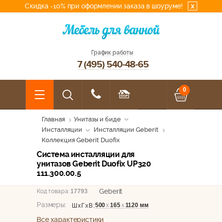
Скидка -10% при оформлении заказа в шоуруме!
x
График работы
7 (495) 540-48-65
0
Главная
Унитазы и биде
Инсталляции
Инсталляции Geberit
Коллекция Geberit Duofix
Система инсталляции для
унитазов Geberit Duofix UP320
111.300.00.5
Geberit
Код товара:
17793
Размеры:
500
х
165
х
1120 мм
ШхГхВ:
Все характеристики