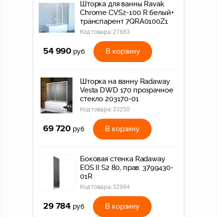
Шторка для ванны Ravak
Chrome CVS2-100 R белый+
транспарент 7QRA0100Z1
Код товара:
27683
54 990
В корзину
руб
Шторка на ванну Radaway
Vesta DWD 170 прозрачное
стекло 203170-01
Код товара:
33250
69 720
В корзину
руб
Боковая стенка Radaway
EOS II S2 80, прав. 3799430-
01R
Код товара:
32994
29 784
В корзину
руб