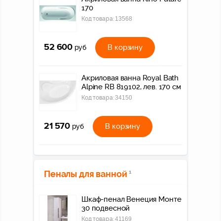
170
Код товара:
13568
52 600
В корзину
руб
Акриловая ванна Royal Bath
Alpine RB 819102, лев. 170 см
Код товара:
34150
21 570
В корзину
руб
Пеналы для ванной
1
Шкаф-пенал Венеция Монте
30 подвесной
Код товара:
41169