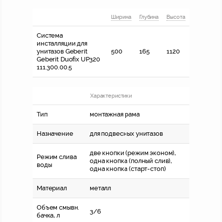
Ширина
Глубина
Высота
Система
инсталляции для
унитазов Geberit
500
165
1120
Geberit Duofix UP320
111.300.00.5
Характеристики
Тип
монтажная рама
Назначение
для подвесных унитазов
две кнопки (режим эконом),
Режим слива
одна кнопка (полный слив),
воды
одна кнопка (старт-стоп)
Материал
металл
Объем смывн.
3/6
бачка, л