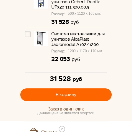
унитазов Geberit Duofix
UP320 111.300.00.5
500 x 1120 x 165 мм.
Размер:
31 528
руб
Система инсталляции для
унитазов AlcaPlast
Jadromodul A102/1200
1200 x 1170 x 170 мм.
Размер:
22 053
руб
31 528
руб
В корзину
Заказ в один клик
Данная цена не является офертой.
?
Оплата