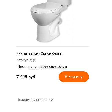
Унитаз Santeri Орион белый
Артикул
: 2392
Цвет:
390
635
820 мм
х
х
ШхГхВ:
7 416
руб
В корзину
Позиции с 1 по 2 из 2