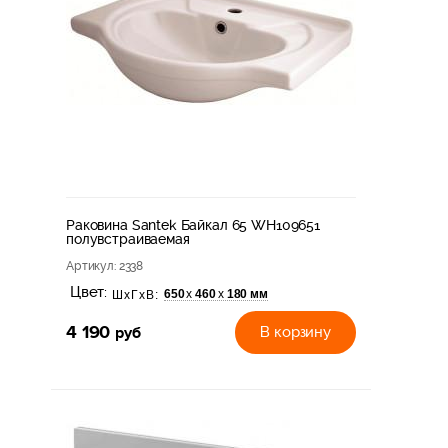
Раковина Santek Байкал 65 WH109651
полувстраиваемая
Артикул
: 2338
Цвет:
650
460
180 мм
х
х
ШхГхВ:
4 190
руб
В корзину