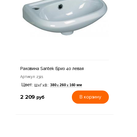
Раковина Santek Бриз 40 левая
Артикул
: 2321
Цвет:
380
260
160 мм
х
х
ШхГхВ:
2 209
руб
В корзину