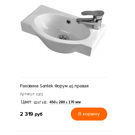
Раковина Santek Форум 45 правая
Артикул
: 2323
Цвет:
450
280
170 мм
х
х
ШхГхВ:
2 319
руб
В корзину