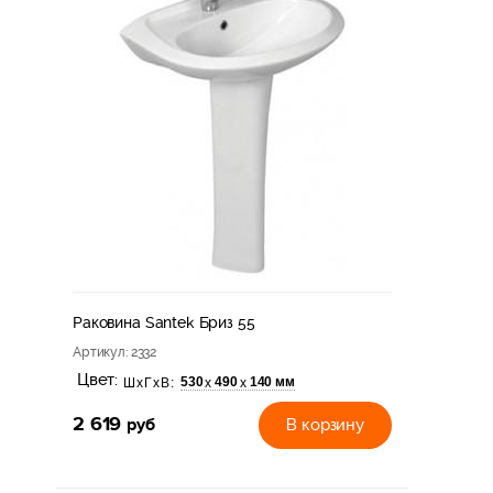
Раковина Santek Бриз 55
Артикул
: 2332
Цвет:
530
490
140 мм
х
х
ШхГхВ:
2 619
руб
В корзину