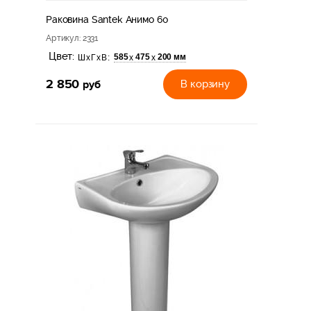
Раковина Santek Анимо 60
Артикул
: 2331
Цвет:
585
475
200 мм
х
х
ШхГхВ:
2 850
руб
В корзину