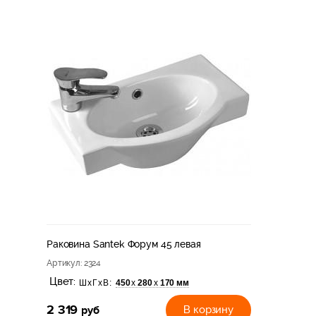
Раковина Santek Форум 45 левая
Артикул
: 2324
Цвет:
450
280
170 мм
х
х
ШхГхВ:
2 319
руб
В корзину