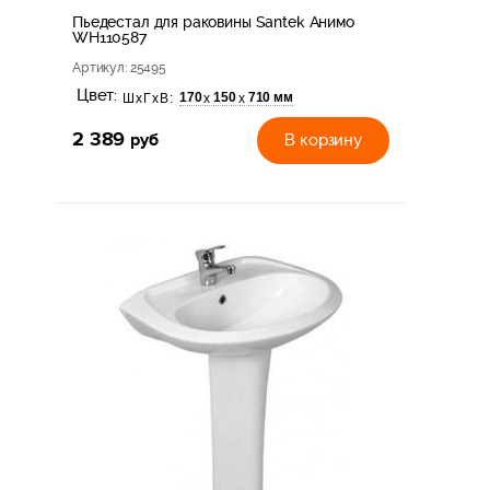
Пьедестал для раковины Santek Анимо
WH110587
Артикул
: 25495
Цвет:
170
150
710 мм
х
х
ШхГхВ:
2 389
руб
В корзину