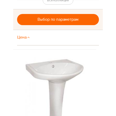
Все коллекции
Раковины Santek Цезарь
Раковины Santek Сенатор
Выбор по параметрам
Santek Байкал
Santek Лидия
Цена
Santek Пилот
Santek Лига
Santek Консул
Santek Лига с микролифтом
Santek Анимо
Santek Бореаль
Santek Бриз
Santek Полар