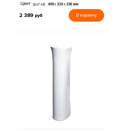
Цвет:
400
310
150 мм
х
х
ШхГхВ:
2 389
руб
В корзину