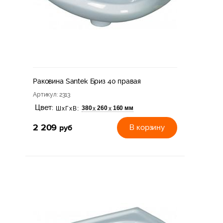
Santek Алькор
Раковина Santek Бриз 40 правая
Артикул
: 2313
Цвет:
380
260
160 мм
х
х
ШхГхВ:
2 209
руб
В корзину