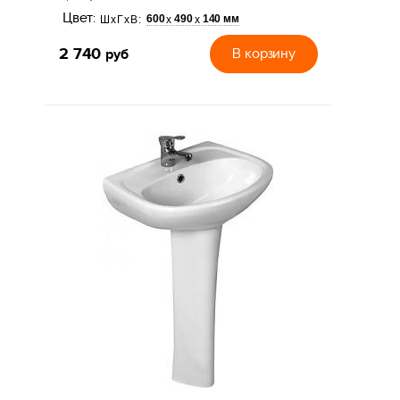
Цвет:
600
490
140 мм
х
х
ШхГхВ:
2 740
руб
В корзину