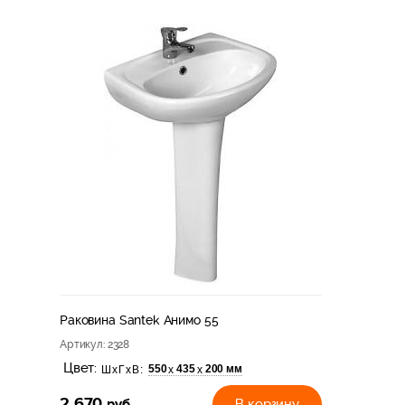
Раковина Santek Анимо 55
Артикул
: 2328
Цвет:
550
435
200 мм
х
х
ШхГхВ:
2 670
руб
В корзину