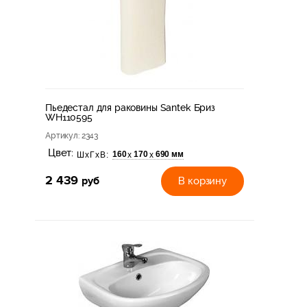
Пьедестал для раковины Santek Бриз
WH110595
Артикул
: 2343
Цвет:
160
170
690 мм
х
х
ШхГхВ:
2 439
руб
В корзину