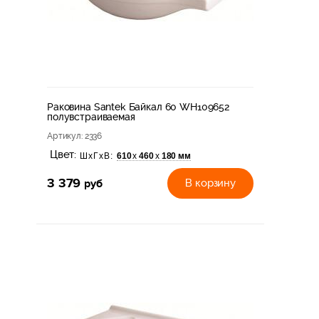
Раковина Santek Байкал 60 WH109652
полувстраиваемая
Артикул
: 2336
Цвет:
610
460
180 мм
х
х
ШхГхВ:
3 379
руб
В корзину