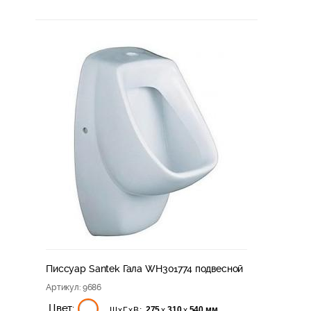
Писсуар Santek Гала WH301774 подвесной
Артикул
: 9686
Цвет:
275
310
540 мм
х
х
ШхГхВ: