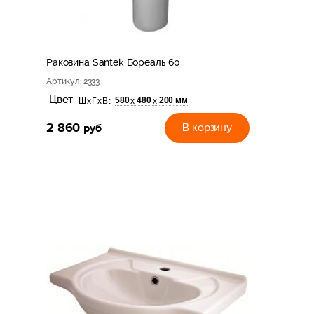
Раковина Santek Бореаль 60
Артикул
: 2333
Цвет:
580
480
200 мм
х
х
ШхГхВ:
2 860
руб
В корзину