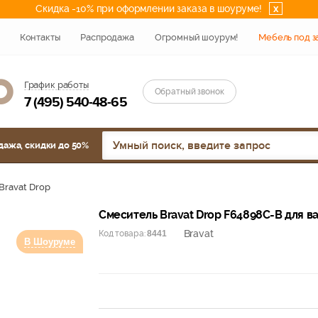
Скидка -10% при оформлении заказа в шоуруме!
x
Контакты
Распродажа
Огромный шоурум!
Мебель под з
График работы
Обратный звонок
7 (495) 540-48-65
дажа, скидки до 50%
Bravat Drop
Смеситель Bravat Drop F64898C-B для в
Bravat
Код товара:
8441
В Шоуруме