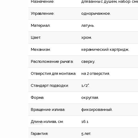
Назначение:
для ванны с душем, набор: с
Управление:
однорычажное.
Материал:
латунь.
Цвет:
хром.
Механизм:
керамический картридж.
Расположение рычага:
сверху.
Отверстия для монтажа:
на 2 отверстия.
Стандарт подводки:
1/2".
Форма:
округлая.
Вращение излива:
фиксированный.
Длина
излива, см:
16.1
Гарантия:
5 лет.