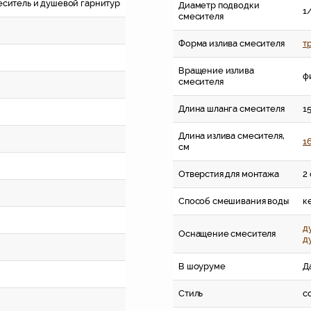
меситель и душевой гарнитур
Диаметр подводки
1/
смесителя
Форма излива смесителя
т
Вращение излива
ф
смесителя
Длина шланга смесителя
1
Длина излива смесителя,
1
см
Отверстия для монтажа
2
Способ смешивания воды
к
д
Оснащение смесителя
д
В шоуруме
Д
Стиль
с