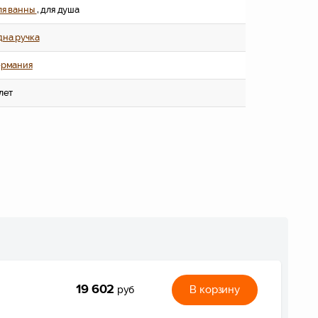
ля ванны
, для душа
дна ручка
ермания
 лет
19 602
В корзину
руб