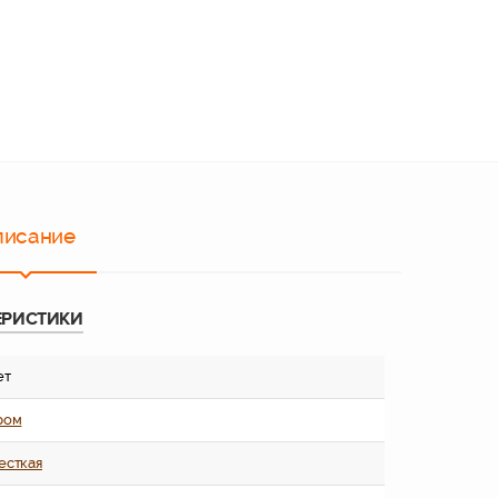
писание
ЕРИСТИКИ
ет
ром
есткая