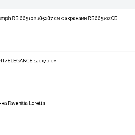
iumph RB 665102 185x87 см с экранами RB665102СБ
АНТ/ELEGANCE 120х70 см
а Favenitia Loretta