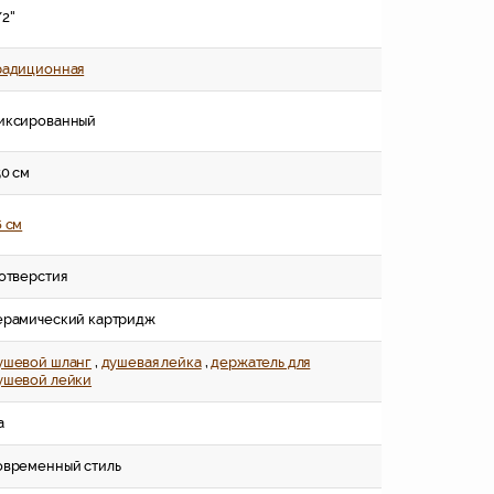
2''
радиционная
иксированный
50 см
6 см
 отверстия
ерамический картридж
ушевой шланг
,
душевая лейка
,
держатель для
ушевой лейки
а
овременный стиль