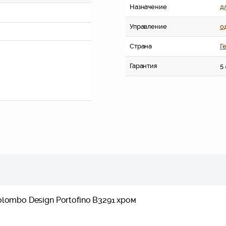
Назначение
д
Управление
о
Страна
Г
Гарантия
5
lombo Design Portofino B3291 хром