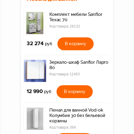
Комплект мебели Sanflor
Техас 70
Код товара:
28132
32 274
В корзину
руб
Зеркало-шкаф Sanflor Ларго
80
Код товара:
11463
12 990
В корзину
руб
Пенал для ванной Vod-ok
Колумбия 30 без бельевой
корзины
Код товара:
384