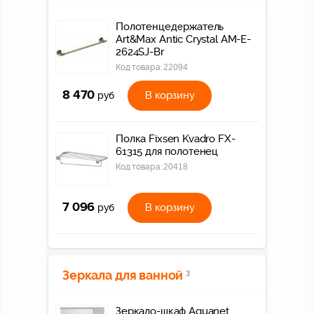
Полотенцедержатель
Art&Max Antic Crystal AM-E-
2624SJ-Br
Код товара:
22094
8 470
В корзину
руб
Полка Fixsen Kvadro FX-
61315 для полотенец
Код товара:
20418
7 096
В корзину
руб
Зеркала для ванной
3
Зеркало-шкаф Aquanet