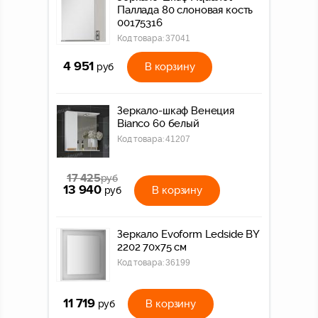
Паллада 80 слоновая кость
00175316
Код товара:
37041
4 951
В корзину
руб
Зеркало-шкаф Венеция
Bianco 60 белый
Код товара:
41207
17 425
руб
13 940
В корзину
руб
Зеркало Evoform Ledside BY
2202 70x75 см
Код товара:
36199
11 719
В корзину
руб