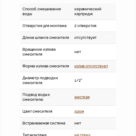
Способ смешивания
керамический
воды
картридж
Отверстия для монтажа
2 отверстия
Длина шланга смесителя
отсутствует
Вращение излива
нет
смесителя
Форма излива смесителя
излив отсутствует
Диаметр подводки
1/2''
смесителя
Подвод воды к
жесткая
смесителю
Цвет смесителя
хром
Встраиваемая система
нет
Тип монтажа
на стену