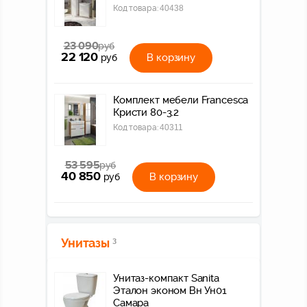
Код товара:
40438
23 090
руб
22 120
В корзину
руб
Комплект мебели Francesca
Кристи 80-3.2
Код товара:
40311
53 595
руб
40 850
В корзину
руб
Унитазы
3
Унитаз-компакт Sanita
Эталон эконом Вн Ун01
Самара